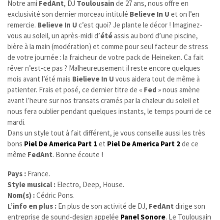
Notre ami
FedAnt
, DJ
Toulousain
de 27 ans, nous offre en
exclusivité son dernier morceau intitulé
Believe In U
et on l’en
remercie.
Believe In U
c’est quoi? Je plante le décor ! Imaginez-
vous au soleil, un après-midi d’
été
assis au bord d’une piscine,
bière à la main (modération) et comme pour seul facteur de stress
de votre journée : la fraicheur de votre pack de Heineken. Ca fait
rêver n’est-ce pas ?
Malheureusement il reste encore quelques
mois avant l’été mais
Bielieve In U
vous aidera tout de même à
patienter. Frais et posé, ce dernier titre de «
Fed
» nous amène
avant l’heure sur nos transats cramés par la chaleur du soleil et
nous fera oublier pendant quelques instants, le temps pourri de ce
mardi.
Dans un style tout à fait différent, je vous conseille aussi les très
bons
Piel De America Part 1
et
Piel De America Part 2
de ce
même
FedAnt
. Bonne écoute !
Pays :
France.
Style musical :
Electro, Deep, House.
Nom(s) :
Cédric Pons.
L’info en plus :
En plus de son activité de DJ,
FedAnt
dirige son
entreprise de sound-design appelée
Panel Sonore
. Le Toulousain