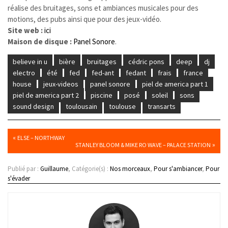
réalise des bruitages, sons et ambiances musicales pour des
motions, des pubs ainsi que pour des jeux-vidéo.
Site web :
ici
Maison de disque :
Panel Sonore
.
believe in u
bière
bruitages
cédric pons
deep
dj
electro
été
fed
fed-ant
fedant
frais
france
house
jeux-videos
panel sonore
piel de america part 1
piel de america part 2
piscine
posé
soleil
sons
sound design
toulousain
toulouse
transarts
«
ELSE – NORTHWAY
»
STANLEY BLOOM & MIKE RO WAVE – PALACE STATION
Publié par :
Guillaume
, Catégorie(s) :
Nos morceaux
,
Pour s'ambiancer
,
Pour
s'évader