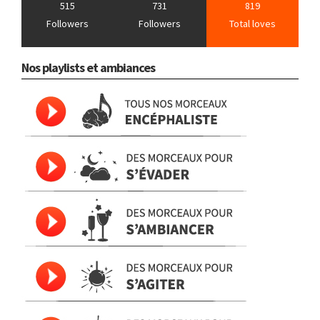
515
731
819
Followers
Followers
Total loves
Nos playlists et ambiances