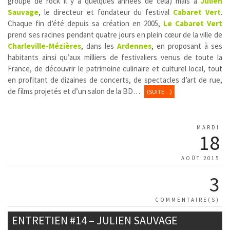
groupe de rock il y a quelques années de cela) mais à
Julien
Sauvage
, le directeur et fondateur du festival
Cabaret Vert
.
Chaque fin d’été depuis sa création en 2005,
Le Cabaret Vert
prend ses racines pendant quatre jours en plein cœur de la ville de
Charleville-Mézières
, dans les
Ardennes
, en proposant à ses
habitants ainsi qu’aux milliers de festivaliers venus de toute la
France, de découvrir le patrimoine culinaire et culturel local, tout
en profitant de dizaines de concerts, de spectacles d’art de rue,
de films projetés et d’un salon de la BD…
(SUITE…)
MARDI
18
AOÛT 2015
3
COMMENTAIRE(S)
ENTRETIEN #14 – JULIEN SAUVAGE