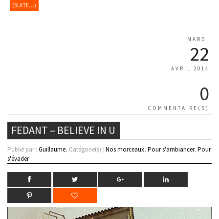
(SUITE…)
MARDI
22
AVRIL 2014
0
COMMENTAIRE(S)
FEDANT – BELIEVE IN U
Publié par :
Guillaume
, Catégorie(s) :
Nos morceaux
,
Pour s'ambiancer
,
Pour
s'évader