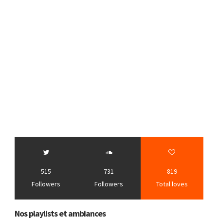
515
731
819
Followers
Followers
Total loves
Nos playlists et ambiances