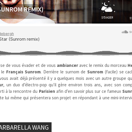
se de vous évader et de vous
ambiancer
avec le remix du morceau
He
r le
Français
Sunrom
. Derrière le surnom de
Sunrom
(facile)
se cac
 vous avait déjà présenté il y a quelques mois avec un autre groupe qu
ur
, un duo d’électro-pop
qu’il gère environ trois ans, avec son comp
rti à la rencontre du
Parisien
afin d’en savoir plus sur ce fameux
Sun
iste lui même qui présentera son projet en répondant à une mini-inter
BARBARELLA WANG