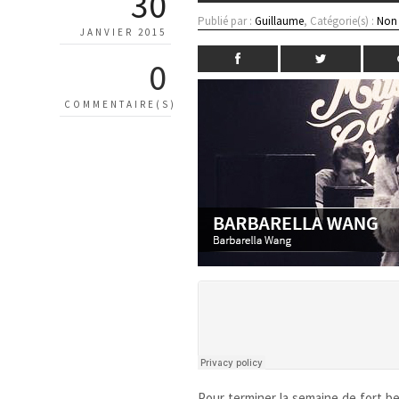
30
Publié par :
Guillaume
, Catégorie(s) :
Non 
JANVIER 2015
0
COMMENTAIRE(S)
Pour terminer la semaine de fort be