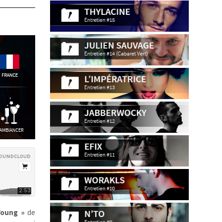
Young »
de