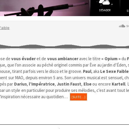
ose de
vous évader
et de
vous ambiancer
avec le titre
« Opium »
du
ue, que l’on associe au péché originel commis par Ève au jardin d’Éden,
se, tirant parfois vers le disco et le groove.
Paul
, aka
Le Sexe Faible
ment sur MAO, depuis environ 5 ans. Son univers musical est sensuel, c
ppés par
Darius
,
l’Impératrice
,
Justin Faust
,
Else
ou encore
Kartell
.
par un style en particulier pour produire ses mélodies, c’est avant tout 
l’inspiration nécessaire au quotidien…
(SUITE…)