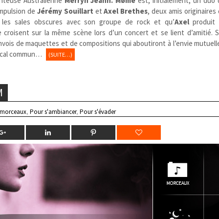
hanteuse Australienne
Merryn Jeann.
Møme
est, initialement, un duo
impulsion de
Jérémy Souillart
et
Axel
Brethes
, deux amis originaires
les sales obscures avec son groupe de rock et qu’
Axel
produit 
 croisent sur la même scène lors d’un concert et se lient d’amitié. S
vois de maquettes et de compositions qui aboutiront à l’envie mutuell
usical commun…
(SUITE…)
M
 morceaux
,
Pour s'ambiancer
,
Pour s'évader