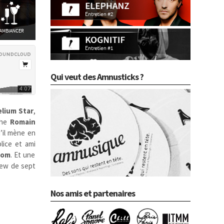
Qui veut des Amnusticks ?
lium Star
,
he
Romain
’il mène en
lice et ami
rom
. Et une
view de sept
Nos amis et partenaires