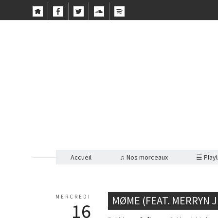
Accueil
♫ Nos morceaux
☰ Playl
MERCREDI
MØME (FEAT. MERRYN J
16