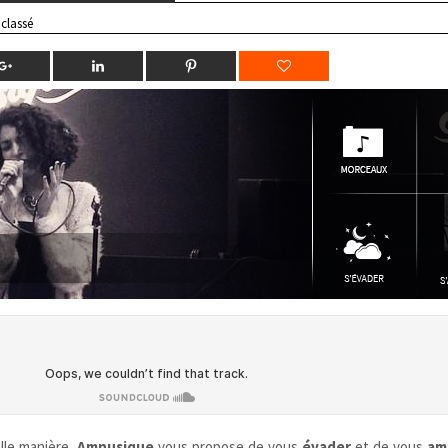
classé
lle manière,
Amnusique
vous propose de vous
évader
et de vous
am