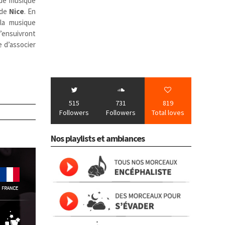
 de musique
 de
Nice
. En
la musique
’ensuivront
e d’associer
515
731
819
Followers
Followers
Total loves
Nos playlists et ambiances