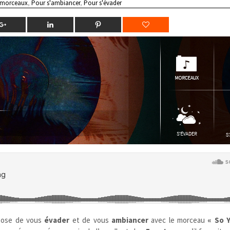
 morceaux
,
Pour s'ambiancer
,
Pour s'évader
pose de vous
évader
et de vous
ambiancer
avec le morceau
« So 