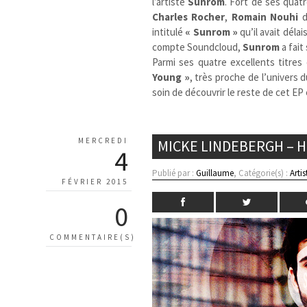
l’artiste
Sunrom
. Fort de ses quat
Charles Rocher
,
Romain Nouhi
d
intitulé
« Sunrom »
qu’il avait déla
compte Soundcloud,
Sunrom
a fait
Parmi ses quatre excellents titres
Young »
, très proche de l’univers
soin de découvrir le reste de cet EP
MERCREDI
MICKE LINDEBERGH – H
4
Publié par :
Guillaume
, Catégorie(s) :
Artis
FÉVRIER 2015
0
COMMENTAIRE(S)