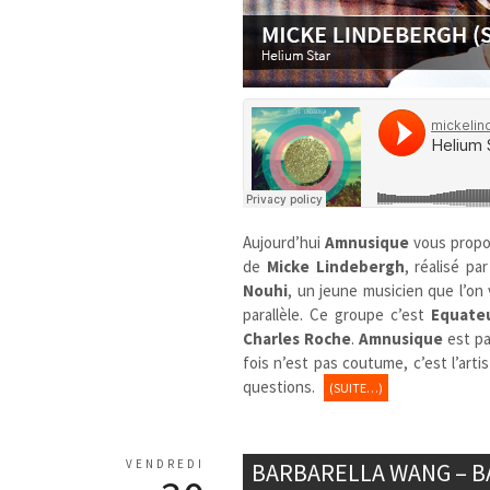
Aujourd’hui
Amnusique
vous propo
de
Micke Lindebergh
, réalisé pa
Nouhi
, un jeune musicien que l’on
parallèle. Ce groupe c’est
Equate
Charles Roche
.
Amnusique
est pa
fois n’est pas coutume, c’est l’art
questions.
(SUITE…)
VENDREDI
BARBARELLA WANG – 