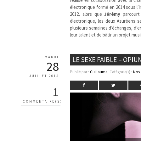
réalisé en collaboration avec la c
électronique formé en 2014 sous l’
2012, alors que
Jérémy
parcourt 
électronique, les deux Azuréens se
plusieurs semaines d’échanges, d’en
leur talent et de bâtir un projet m
MARDI
LE SEXE FAIBLE – OPIU
28
Publié par :
Guillaume
, Catégorie(s) :
Nos
JUILLET 2015
1
COMMENTAIRE(S)