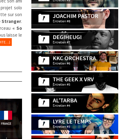
avec son ami
projet solo
utte sur son
é
Stranger
.
morceau
« So
ous laisse le
UITE…)