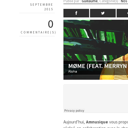
Publié par :
Guillaume
, Catégorie(s) :
Nos
SEPTEMBRE
2015
0
COMMENTAIRE(S)
Aujourd’hui,
Amnusique
vous prop