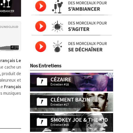
Français
Le
Nos Entretiens
 se cache un
, produit de
haleureux et
 Le
Français
les musiques