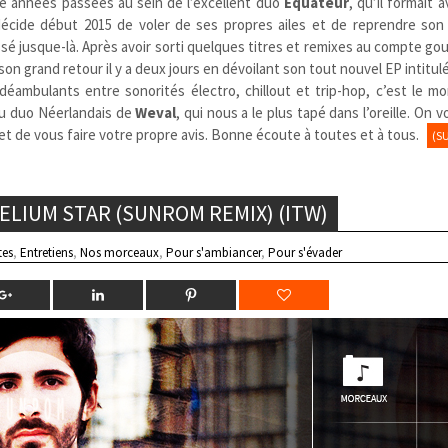
re années passées au sein de l’excellent duo
Equateur
, qu’il formait 
écide début 2015 de voler de ses propres ailes et de reprendre son 
issé jusque-là. Après avoir sorti quelques titres et remixes au compte go
 son grand retour il y a deux jours en dévoilant son tout nouvel EP intitul
 déambulants entre sonorités électro, chillout et trip-hop, c’est le 
 du duo Néerlandais de
Weval
, qui nous a le plus tapé dans l’oreille. On v
 et de vous faire votre propre avis. Bonne écoute à toutes et à tous.
(S
ELIUM STAR (SUNROM REMIX) (ITW)
tes
,
Entretiens
,
Nos morceaux
,
Pour s'ambiancer
,
Pour s'évader