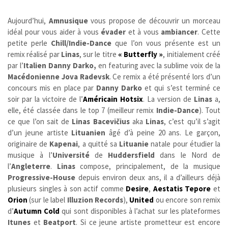
Aujourd’hui,
Amnusique
vous propose de découvrir un morceau
idéal pour vous aider à vous
évader
et à vous
ambiancer
. Cette
petite perle
Chill/Indie-Dance
que l’on vous présente est un
remix réalisé par
Linas
, sur le titre
« Butterfly »
, initialement créé
par l’
Italien Danny Darko,
en featuring avec la sublime voix de la
Macédonienne Jova Radevsk
. Ce remix a été présenté lors d’un
concours mis en place par
Danny Darko
et qui s’est terminé ce
soir par la victoire de l’
Américain
Hotsix
. La version de
Linas
a,
elle, été classée dans le top 7 (meilleur remix
Indie-Dance
). Tout
ce que l’on sait de
Linas Bacevičius
aka
Linas
, c’est qu’il s’agit
d’un jeune artiste
Lituanien
âgé d’à peine 20 ans. Le garçon,
originaire de
Kapenai
, a quitté sa
Lituanie
natale pour étudier la
musique à l’
Université
de
Huddersfield
dans le Nord de
l’
Angleterre
.
Linas
compose, principalement, de la musique
Progressive-House
depuis environ deux ans, il a d’ailleurs déjà
plusieurs singles à son actif comme
Desire
,
Aestatis Tepore
et
Orion
(sur le label
Illuzion Records
),
United
ou encore son remix
d’
Autumn Cold
qui sont disponibles à l’achat sur les plateformes
Itunes
et
Beatport
.
Si ce jeune artiste prometteur est encore