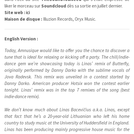
liker le morceau sur
Soundcloud
dès sa sortie en juillet dernier.
Site web :
ici
Maison de disque :
Illuzion Records, Oryx Music.
English Version :
Today, Amnusique would like to offer you the chance to discover a
tune that is ideal for relaxing or kicking off a party. The chill/indie-
dance gem we’re showcasing today is Linas’ remix of Butterfly,
originally performed by Danny Darko with the sublime vocals of
Jova Radevsk. This remix was unveiled in a contest started by
Danny Darko. American producer Hotsix won the contest earlier
tonight. Linas’ remix was in the top 7 remixes of the song (best
indie-dance remix).
We don’t know much about Linas Bacevičius a.k.a. Linas, except
that fact that he’s a 20-year-old Lithuanian who left his home
country to study music at the University of Huddersfield in England.
Linas has been producing mainly progressive house music for the