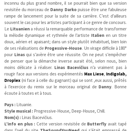
inconnu du plus grand nombre, il se pourrait bien que sa version
revisitée du morceau de
Danny Darko
puisse être une fabuleuse
rampe de lancement pour la suite de sa carrière. C’est d’ailleurs
souvent le cas pour les artistes participant à ce genre de concours.
Le
Lituanien
a réussi la remarquable performance de transformer
la mélodie dynamique et rythmée de l’artiste
Italien
en un titre
doux, aérien et apaisant; dans un style plutôt inhabituel, bien loin
de ses réalisations de
Progessive-House
. Un virage difficile à 180°
pour
Linas
qui s’avère être une réussite. On ne peut s’empêcher
de penser que la démarche inverse aurait été, selon nous, bien
moins délicate à réaliser.
Linas
Bacevičius
n’a vraiment pas à
rougir face aux versions des expérimentés
Max Liese
,
Indigolab,
Droplex
(ni face à celle du gagnant) qui se sont ,eux aussi, prêtés
à l’exercice du remix sur le morceau original de
Danny
. Bonne
écoute à toutes et à tous.
Pays :
Lituanie.
Style musical :
Progressive-House, Deep-House, Chill.
Nom(s) :
Linas Bacevičius.
L’info en plus :
Cette version revisitée de
Butterfly
avait tapé
dans l’oeil du site
TheSoundYouNeed
qui s’était empressé de