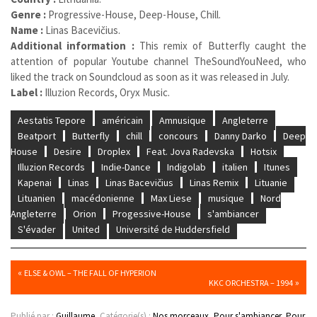
Genre :
Progressive-House, Deep-House, Chill.
Name :
Linas Bacevičius.
Additional information :
This remix of Butterfly caught the
attention of popular Youtube channel TheSoundYouNeed, who
liked the track on Soundcloud as soon as it was released in July.
Label :
Illuzion Records, Oryx Music.
Aestatis Tepore
américain
Amnusique
Angleterre
Beatport
Butterfly
chill
concours
Danny Darko
Deep
House
Desire
Droplex
Feat. Jova Radevska
Hotsix
Illuzion Records
Indie-Dance
Indigolab
italien
Itunes
Kapenai
Linas
Linas Bacevičius
Linas Remix
Lituanie
Lituanien
macédonienne
Max Liese
musique
Nord
Angleterre
Orion
Progessive-House
s'ambiancer
S'évader
United
Université de Huddersfield
«
ELSE & OWL – THE FALL OF HYPERION
»
KKC ORCHESTRA – 1994
Publié par :
Guillaume
, Catégorie(s) :
Nos morceaux
,
Pour s'ambiancer
,
Pour