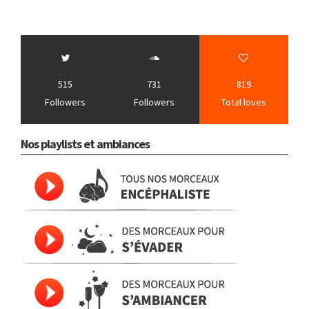
515
731
819
Followers
Followers
Total loves
Nos playlists et ambiances