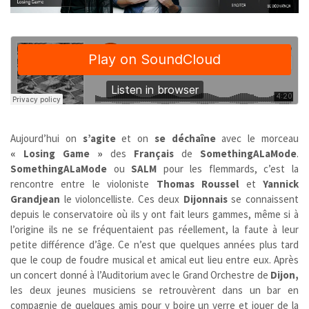
Aujourd’hui on
s’agite
et on
se déchaîne
avec le morceau
« Losing Game »
des
Français
de
SomethingALaMode
.
SomethingALaMode
ou
SALM
pour les flemmards, c’est la
rencontre entre le violoniste
Thomas Roussel
et
Yannick
Grandjean
le violoncelliste. Ces deux
Dijonnais
se connaissent
depuis le conservatoire où ils y ont fait leurs gammes, même si à
l’origine ils ne se fréquentaient pas réellement, la faute à leur
petite différence d’âge. Ce n’est que quelques années plus tard
que le coup de foudre musical et amical eut lieu entre eux. Après
un concert donné à l’Auditorium avec le Grand Orchestre de
Dijon,
les deux
jeunes
musiciens se retrouvèrent
dans un bar
en
compagnie de quelques amis pour y boire un verre et jouer de la