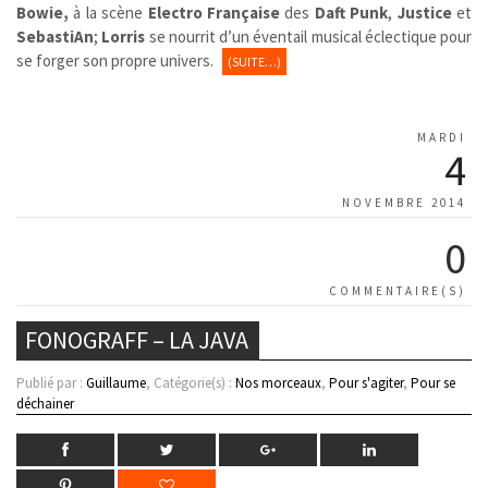
Bowie,
à la scène
Electro Française
des
Daft Punk
,
Justice
et
SebastiAn
;
Lorris
se nourrit d’un éventail musical
éclectique pour
se forger son propre univers.
(SUITE…)
MARDI
4
NOVEMBRE 2014
0
COMMENTAIRE(S)
FONOGRAFF – LA JAVA
Publié par :
Guillaume
, Catégorie(s) :
Nos morceaux
,
Pour s'agiter
,
Pour se
déchainer