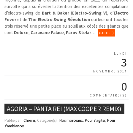
survolté qui a su éveiller l’attention des excellentes compilations
d’électro-swing de
Bart & Baker
(
Electro-Swing V
), d’
Electro
Fever
et de
The Electro Swing Révolution
qui leur ont tous les
trois réservé une petite place au soleil aux côtés des géants que
sont
Deluxe
,
Caravane Palace
,
Parov Stelar
…
(SUITE…)
LUNDI
3
NOVEMBRE 2014
0
COMMENTAIRE(S)
AGORIA – PANTA REI (MAX COOPER REMIX)
Publié par :
Chreim
, Catégorie(s) :
Nos morceaux
,
Pour s'agiter
,
Pour
s'ambiancer