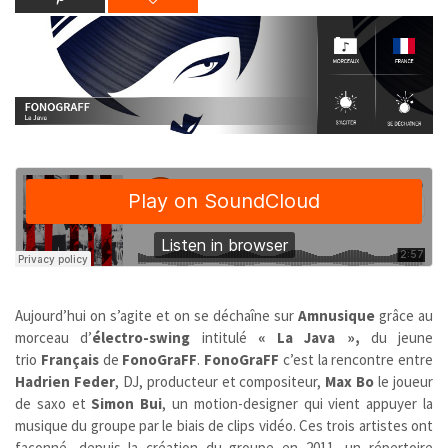
Aujourd’hui on s’agite et on se déchaîne sur
Amnusique
grâce au
morceau d’
électro-swing
intitulé
« La Java »,
du jeune
trio
Français
de
FonoGraFF
.
FonoGraFF
c’est la rencontre entre
Hadrien Feder
, DJ, producteur et compositeur,
Max Bo
le joueur
de saxo et
Simon Bui
, un motion-designer qui vient appuyer la
musique du groupe par le biais de clips vidéo. Ces trois artistes ont
façonné, depuis la création du groupe en 2011, un répertoire