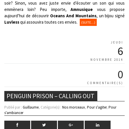
soir? Sinon, vous avez juste envie d’écouter un son qui vous
emmènera loin? Peu importe,
Amnusique
vous propose
aujourd’hui de découvrir
Oceans And Mountains
, un bijou signé
Luvless
qui assouvira toutes ces envies.
(SUITE…)
JEUDI
6
NOVEMBRE 2014
0
COMMENTAIRE(S)
PENGUIN PRISON – CALLING OUT
Publié par :
Guillaume
, Catégorie(s) :
Nos morceaux
,
Pour s'agiter
,
Pour
s'ambiancer