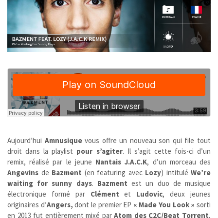
Aujourd’hui
Amnusique
vous offre un nouveau son qui file tout
droit dans la playlist
pour s’agiter
. Il s’agit cette fois-ci d’un
remix, réalisé par le jeune
Nantais
J.A.C.K
, d’un morceau des
Angevins
de
Bazment
(en featuring avec
Lozy
) intitulé
We’re
waiting for sunny days
.
Bazment
est un duo de musique
électronique formé par
Clément
et
Ludovic
, deux jeunes
originaires d’
Angers,
dont le premier EP
« Made You Look »
sorti
en 2013 fut entièrement mixé par
Atom des C2C/Beat Torrent
,