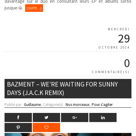
davantage sur le duo en consultant leurs EP et albums sortis
jusque-là.
(SUITE…)
MERCREDI
29
OCTOBRE 2014
0
COMMENTAIRE(S)
BAZMENT – WE’RE WAITING FOR SUNNY
DAYS (J.A.C.K REMIX)
Publié par :
Guillaume
, Catégorie(s) :
Nos morceaux
,
Pour s'agiter