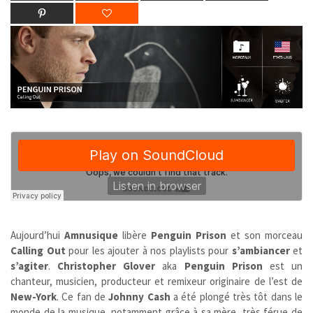
Aujourd’hui
Amnusique
libère
Penguin Prison
et son morceau
Calling Out
pour les ajouter à nos playlists pour
s’ambiancer
et
s’agiter
.
Christopher Glover
aka
Penguin Prison
est un
chanteur, musicien, producteur et remixeur originaire de l’est de
New-York
. Ce fan de
Johnny Cash
a été plongé très tôt dans le
monde de la musique, notamment grâce à sa mère, très férue de