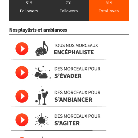
515
731
819
Followers
Followers
Total loves
Nos playlists et ambiances