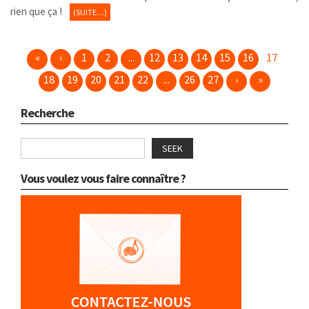
rien que ça !
(SUITE…)
«
‹
1
2
...
12
13
14
15
16
17
18
19
20
21
22
...
26
27
›
»
Recherche
SEEK
Vous voulez vous faire connaître ?