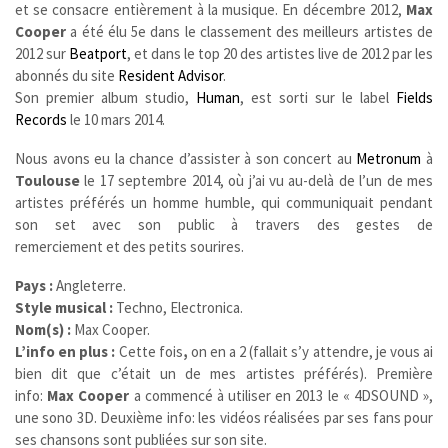
et se consacre entièrement à la musique. En décembre 2012,
Max
Cooper
a été élu 5e dans le classement des meilleurs artistes de
2012 sur
Beatport
, et dans le top 20 des artistes live de 2012 par les
abonnés du site
Resident Advisor
.
Son premier album studio,
Human
, est sorti sur le label
Fields
Records
le 10 mars 2014.
Nous avons eu la chance d’assister à son concert au
Metronum
à
Toulouse
le 17 septembre 2014, où j’ai vu au-delà de l’un de mes
artistes préférés un homme humble, qui communiquait pendant
son set avec son public à travers des gestes de
remerciement et des petits sourires.
Pays :
Angleterre.
Style musical :
Techno, Electronica.
Nom(s) :
Max Cooper.
L’info en plus :
Cette fois
,
on en a 2 (fallait s’y attendre, je vous ai
bien dit que c’était un de mes artistes préférés). Première
info:
Max Cooper
a commencé à utiliser en 2013 le « 4DSOUND »,
une sono 3D. Deuxième info: les vidéos réalisées par ses fans pour
ses chansons sont publiées sur son site.