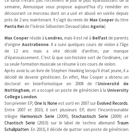
Le lundi n’étant pas forcément le jour le plus épanouissant de la
semaine, Amnusique vous propose aujourd’hui d’y remédier en
découvrant ce morceau dont on a usé et abusé en soirée depuis
près de 2 ans maintenant. Il s’agit du remix de
Max Cooper
du titre
Panta Rei
de l’Isérois Sébastien Devaud (alias
Agoria
).
Max Cooper
réside à
Londres
, mais il est né à
Belfast
de parents
d’origine
Australienne
. Il a suivi quelques cours de violon à l’âge
de 12 ans mais a vite décidé d’arrêter, par manque
d’épanouissement. C’est là que son histoire sort de l’ordinaire, car
sa seule formation musicale se résume à ces cours de violon.
Après avoir lu un livre de Stephen Hawking lorsqu’il était jeune, il a
décidé de devenir généticien. En effet, Max Cooper a obtenu un
doctorat en bioinformatique en 2008 de l’
Université de
Nottingham
, et a occupé un poste de généticien à la
University
College London
.
Son premier EP,
One Is None
est sorti en 2007 sur
Evolved Records
.
Entre 2007 et 2010, il sort plusieurs EP, dont l’incontrounable
trilogie
Harmonisch Serie
(2009),
Stochastisch Serie
(2009) et
Chaotisch Serie
(2010) sur le label de techno allemand
Traum
Schallplatten
. En 2010, il décide de quitter son poste de généticien