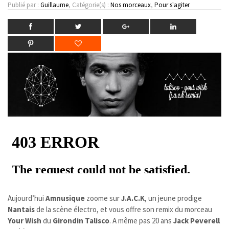
Publié par :
Guillaume
, Catégorie(s) :
Nos morceaux
,
Pour s'agiter
Aujourd’hui
Amnusique
zoome sur
J.A.C.K
, un jeune prodige
Nantais
de la scène électro, et vous offre son remix du morceau
Your Wish
du
Girondin Talisco
. A même pas 20 ans
Jack Peverell