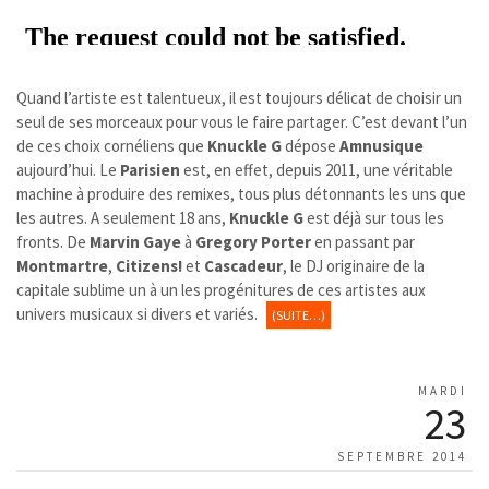
Quand l’artiste est talentueux, il est toujours délicat de choisir un
seul de ses morceaux pour vous le faire partager. C’est devant l’un
de ces choix cornéliens que
Knuckle G
dépose
Amnusique
aujourd’hui. Le
Parisien
est, en effet, depuis 2011, une véritable
machine à produire des remixes, tous plus détonnants les uns que
les autres. A seulement 18 ans,
Knuckle G
est déjà sur tous les
fronts. De
Marvin Gaye
à
Gregory Porter
en passant par
Montmartre
,
Citizens!
et
Cascadeur
, le DJ originaire de la
capitale sublime un à un les progénitures de ces artistes aux
univers musicaux si divers et variés.
(SUITE…)
MARDI
23
SEPTEMBRE 2014