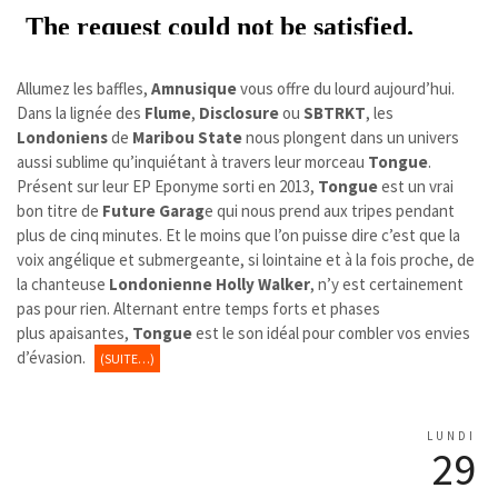
Allumez les baffles,
Amnusique
vous offre du lourd aujourd’hui.
Dans la lignée des
Flume
,
Disclosure
ou
SBTRKT
, les
Londoniens
de
Maribou State
nous plongent dans un univers
aussi sublime qu’inquiétant à travers leur morceau
Tongue
.
Présent sur leur EP Eponyme sorti en 2013,
Tongue
est un vrai
bon titre de
Future Garag
e qui nous prend aux tripes pendant
plus de cinq minutes. Et le moins que l’on puisse dire c’est que la
voix angélique et submergeante, si lointaine et à la fois proche, de
la chanteuse
Londonienne
Holly Walker
, n’y est certainement
pas pour rien. Alternant entre temps forts et phases
plus apaisantes,
Tongue
est le son idéal pour combler vos envies
d’évasion.
(SUITE…)
LUNDI
29