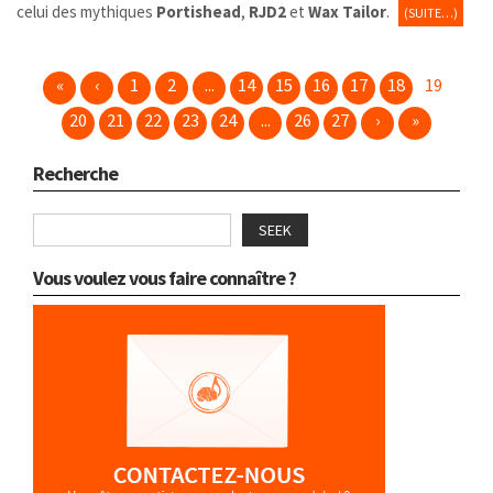
celui des mythiques
Portishead
,
RJD2
et
Wax Tailor
.
(SUITE…)
«
‹
1
2
...
14
15
16
17
18
19
20
21
22
23
24
...
26
27
›
»
Recherche
SEEK
Vous voulez vous faire connaître ?