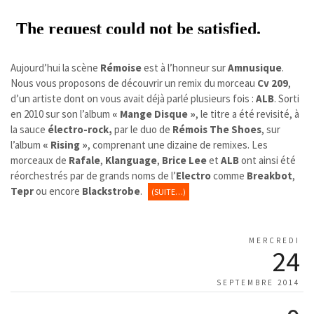
Aujourd’hui la scène
Rémoise
est à l’honneur sur
Amnusique
.
Nous vous proposons de découvrir un remix du morceau
Cv 209
,
d’un artiste dont on vous avait déjà parlé plusieurs fois :
ALB
. Sorti
en 2010 sur son l’album
« Mange Disque »
, le titre a été revisité, à
la sauce
électro-rock,
par le duo de
Rémois The Shoes
, sur
l’album
« Rising »
, comprenant une dizaine de remixes. Les
morceaux de
Rafale
,
Klanguage
,
Brice Lee
et
ALB
ont ainsi été
réorchestrés par de grands noms de l’
Electro
comme
Breakbot
,
Tepr
ou encore
Blackstrobe
.
(SUITE…)
MERCREDI
24
SEPTEMBRE 2014