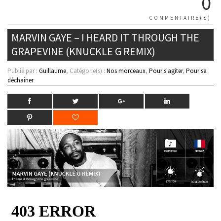
0
COMMENTAIRE(S)
MARVIN GAYE – I HEARD IT THROUGH THE
GRAPEVINE (KNUCKLE G REMIX)
Publié par :
Guillaume
, Catégorie(s) :
Nos morceaux
,
Pour s'agiter
,
Pour se
déchainer