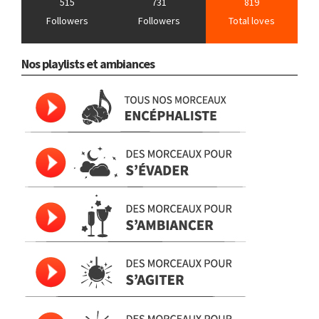
515
731
819
Followers
Followers
Total loves
Nos playlists et ambiances