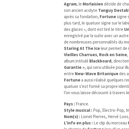
Agram
, le
Morlaisien
décide de cha
son ancien acolyte
Tanguy Destab
après sa fondation,
Fortune
signe s
plus tard, le quatuor signe sur le lab
des glaces », dont est tiré le titre
Un
enregistré par la suite avec un autre 
de nombreuses personnalités du mo
Staring At The Ice
leur permet de 
Vieilles Charrues
,
Rock en Seine
album intitulé
Blackboard
, directem
Garantie »
, qui sera utilisée pour i
entre
New-Wave
Britanique
des a
Fortune
a aussi réalisé quelques 
quatuor s’est formé sa propre ident
l’on vous laisse découvrir à travers 
Pays :
France.
Style musical :
Pop, Electro-Pop, In
Nom(s) :
Lionel Pierres, Hervé Loos,
L’info en plus :
Le clip du morceau