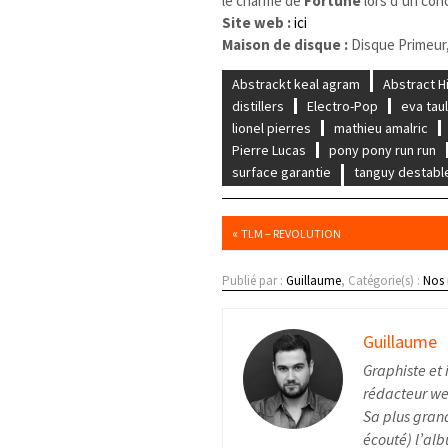
le charme de
Fortune
lors d’un conc
Site web :
ici
Maison de disque :
Disque Primeur, 
Abstrackt keal agram
Abstract H
distillers
Electro-Pop
eva tau
lionel pierres
mathieu amalric
Pierre Lucas
pony pony run run
surface garantie
tanguy destabl
«
TLM – REVOLUTION
Publié par :
Guillaume
, Catégorie(s) :
Nos
Guillaume
Graphiste et 
rédacteur web
Sa plus grand
écouté) l’alb