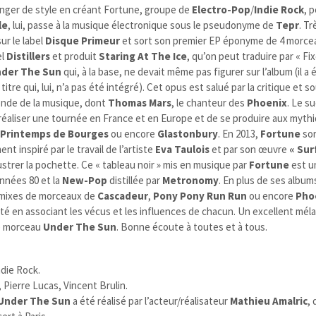
nger de style en créant Fortune, groupe de
Electro-Pop
/
Indie Rock
, 
le
, lui, passe à la musique électronique sous le pseudonyme de
Tepr
.
Tr
ur le label
Disque Primeur
et sort son premier EP éponyme de 4 morcea
el
Distillers
et produit
Staring At The Ice
, qu’on peut traduire par « Fix
der The Sun
qui, à la base, ne devait même pas figurer sur l’album (il a 
titre qui, lui, n’a pas été intégré). Cet opus est salué par la critique et 
nde de la musique, dont
Thomas Mars
, le chanteur des
Phoenix
. Le s
réaliser une tournée en France et en Europe et de se produire aux myth
,
Printemps de Bourges
ou encore
Glastonbury
. En 2013,
Fortune
sor
ent inspiré par le travail de l’artiste
Eva Taulois
et par son œuvre
« Sur
llustrer la pochette. Ce « tableau noir » mis en musique par
Fortune
est u
nnées 80 et la
New-Pop
distillée par
Metronomy
. En plus de ses album
remixes de morceaux de
Cascadeur
,
Pony Pony Run Run
ou encore
Pho
ité en associant les vécus et les influences de chacun. Un excellent mé
le morceau
Under The Sun
. Bonne écoute à toutes et à tous.
die Rock.
 Pierre Lucas, Vincent Brulin.
Under The Sun
a été réalisé par l’acteur/réalisateur
Mathieu Amalric
, 