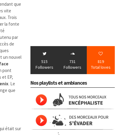
pendant que
ès vite
ux. Trois
er la fonte
été
soutenu par
uccès de
iques
t un nouvel
515
731
819
face
Followers
Followers
Total loves
n pont
s et EP,
Nos playlists et ambiances
enix
. Le
lange que
qui était sur