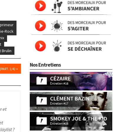
 primeur
die-Rock
nix
t
 Brulin
Nos Entretiens
»
PART. 1/4)
r et
et
aylist ?