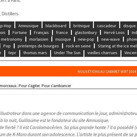
ert à Paris.
Distillers.
ip-Hop
Amnusique
blackboard
britnique
cascadeur
disque
lois
Fortune
Français
france
glastonbury
Hervé Loos
In
metronomy
morlaisien
musique
new-pop
new-wave
phoe
Pop
printemps de bourges
rock en seine
Staring at the ice mel
e
tepr
thomas mars
Under The Sun
vieilles charrues
Vincent
NOUS ÉTIONS AU CABARET VERT 2014 (
 morceaux
,
Pour s'agiter
,
Pour s'ambiancer
illustrateur dans une agence de communication le jour, administrateu
 la nuit, Guillaume est le fondateur du site Amnusique.
e fierté ? Il est Carolomacérien. Sa plus grande honte ? Il a possédé (
um de K-Maro durant son adolescence. L’artiste le plus présent de sa pl