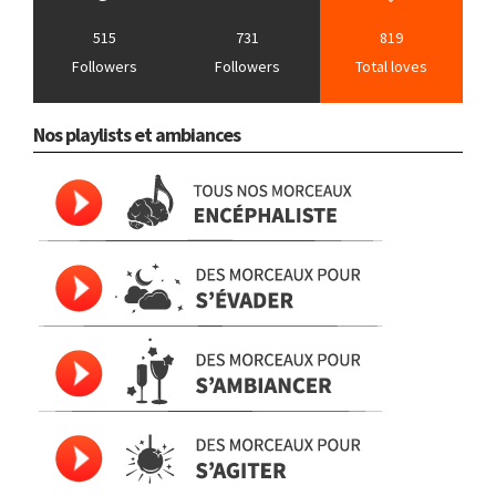
515
731
819
Followers
Followers
Total loves
Nos playlists et ambiances