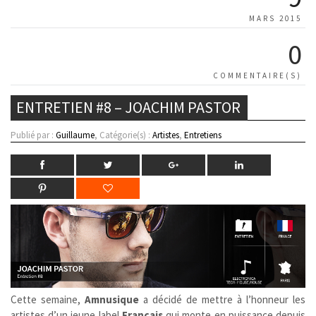
MARS 2015
0
COMMENTAIRE(S)
ENTRETIEN #8 – JOACHIM PASTOR
Publié par :
Guillaume
, Catégorie(s) :
Artistes
,
Entretiens
Cette semaine,
Amnusique
a décidé de mettre à l’honneur les
artistes d’un jeune label
Français
qui monte en puissance depuis