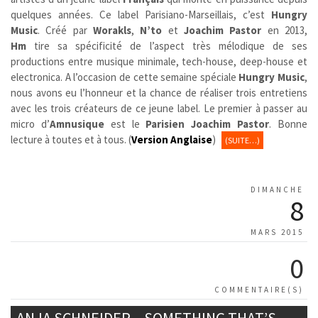
quelques années. Ce label Parisiano-Marseillais, c’est
Hungry
Music
. Créé par
Worakls
,
N’to
et
Joachim Pastor
en 2013,
Hm
tire sa spécificité de l’aspect très mélodique de ses
productions entre musique minimale, tech-house, deep-house et
electronica. A l’occasion de cette semaine spéciale
Hungry Music
,
nous avons eu l’honneur et la chance de réaliser trois entretiens
avec les trois créateurs de ce jeune label.
Le premier à passer au
micro d’
Amnusique
est le
Parisien
Joachim Pastor
. Bonne
lecture à toutes et à tous. (
Version Anglaise
)
(SUITE…)
DIMANCHE
8
MARS 2015
0
COMMENTAIRE(S)
ANJA SCHNEIDER – SOMETHING THAT’S