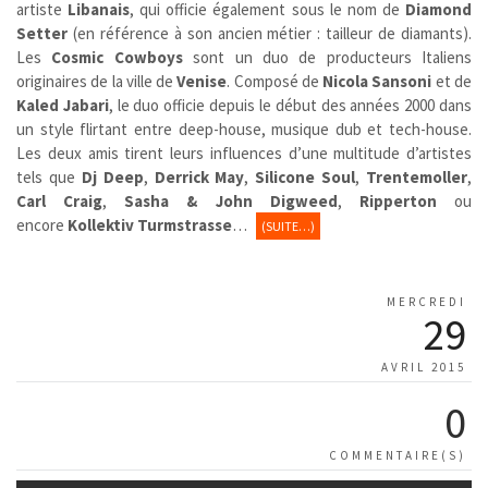
artiste
Libanais
, qui officie également sous le nom de
Diamond
Setter
(en référence à son ancien métier : tailleur de diamants).
Les
Cosmic Cowboys
sont un duo de producteurs Italiens
originaires de la ville de
Venise
. Composé de
Nicola Sansoni
et de
Kaled Jabari
, le duo officie depuis le début des années 2000 dans
un style flirtant entre deep-house, musique dub et tech-house.
Les deux amis tirent leurs influences d’une multitude d’artistes
tels que
Dj Deep
,
Derrick May
,
Silicone Soul
,
Trentemoller
,
Carl Craig
,
Sasha & John Digweed
,
Ripperton
ou
encore
Kollektiv Turmstrasse
…
(SUITE…)
MERCREDI
29
AVRIL 2015
0
COMMENTAIRE(S)