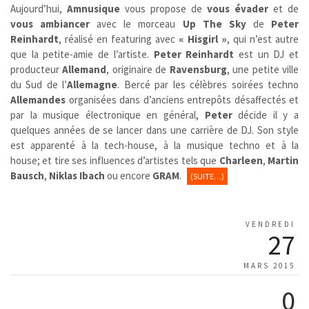
Aujourd’hui,
Amnusique
vous propose de
vous évader
et de
vous ambiancer
avec le morceau
Up The Sky
de
Peter
Reinhardt
, réalisé en featuring avec
« Hisgirl »
, qui n’est autre
que la petite-amie de l’artiste.
Peter Reinhardt
est un DJ et
producteur
Allemand
, originaire de
Ravensburg
, une petite ville
du Sud de l’
Allemagne
. Bercé par les célèbres soirées techno
Allemandes
organisées dans d’anciens entrepôts désaffectés et
par la musique électronique en général,
Peter
décide il y a
quelques années de se lancer dans une carrière de DJ. Son style
est apparenté à la tech-house, à la musique techno et à la
house; et tire ses influences d’artistes tels que
Charleen
,
Martin
Bausch
,
Niklas Ibach
ou encore
GRAM
.
(SUITE…)
VENDREDI
27
MARS 2015
0