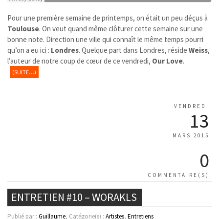
Pour une première semaine de printemps, on était un peu déçus à
Toulouse
. On veut quand même clôturer cette semaine sur une
bonne note. Direction une ville qui connaît le même temps pourri
qu’on a eu ici :
Londres
. Quelque part dans Londres, réside
Weiss
,
l’auteur de notre coup de cœur de ce vendredi,
Our Love
.
(SUITE…)
VENDREDI
13
MARS 2015
0
COMMENTAIRE(S)
ENTRETIEN #10 – WORAKLS
Publié par :
Guillaume
, Catégorie(s) :
Artistes
,
Entretiens