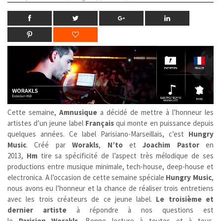
Cette semaine,
Amnusique
a décidé de mettre à l’honneur les
artistes d’un jeune label
Français
qui monte en puissance depuis
quelques années. Ce label Parisiano-Marseillais, c’est
Hungry
Music
. Créé par
Worakls
,
N’to
et
Joachim Pastor
en
2013,
Hm
tire sa spécificité de l’aspect très mélodique de ses
productions entre musique minimale, tech-house, deep-house et
electronica. A l’occasion de cette semaine spéciale
Hungry Music
,
nous avons eu l’honneur et la chance de réaliser trois entretiens
avec les trois créateurs de ce jeune label.
Le troisième et
dernier artiste
à répondre à nos questions est
le
Parisien
Worakls
. Bonne lecture à toutes et à tous.