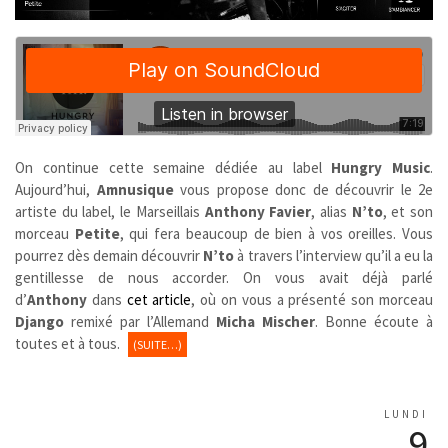
On continue cette semaine dédiée au label
Hungry Music
.
Aujourd’hui,
Amnusique
vous propose donc de découvrir le 2e
artiste du label, le Marseillais
Anthony Favier
, alias
N’to
, et son
morceau
Petite
, qui fera beaucoup de bien à vos oreilles. Vous
pourrez dès demain découvrir
N’to
à travers l’interview qu’il a eu la
gentillesse de nous accorder. On vous avait déjà parlé
d’
Anthony
dans
cet article
, où on vous a présenté son morceau
Django
remixé par l’Allemand
Micha Mischer
. Bonne écoute à
toutes et à tous.
(SUITE…)
LUNDI
9