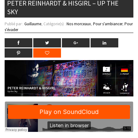
PETER REINHARDT & HISGIRL – UP THE
SKY
Publié par :
Guillaume
, Catégorie(s) :
Nos morceaux
,
Pour s'ambiancer
,
Pour
s'évader