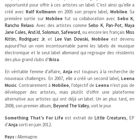
opportunité pour offrir à ces artistes un label. C’est ainsi qu’elle a
créé avec
Ralf Kollmann
en 2005 son propre label,
Mobilee
. Sa
première sortie sur
Mobilee
fut sa collaboration avec
Sebo K
,
Rancho Relaxo
. Avec des artistes comme
Sebo K
,
Pan-Pot
,
Maya
Jane Coles
,
And.Id
,
Solomun
,
Safeword
, ou encore les français
Miss
Kittin
,
Rodriguez Jr.
et
Lee Van Dowski
,
Mobilee
est devenu
aujourd’hui un nom incontournable parmi les labels de musique
électronique et le seul label allemand qui regroupe des résidents
des plus grand clubs d’
Ibiza
.
En véritable femme d’affaire,
Anja
est toujours à la recherche de
nouveaux challenges. En 2007, elle a créé un second label,
Leena
Music
. Contrairement à
Mobilee
, l’objectif de
Leena
n’est pas de
développer des artistes, mais plutôt d’offrir une plateforme
alternative aux artistes qui ont déjà un label. Un an plus tard, en
2008, son premier album,
Beyond The Valley
, voit le jour.
Something That’s For Life
est extrait de
Little Creatures
, EP
d’
Anja
sorti en juin 2012.
Pays :
Allemagne.