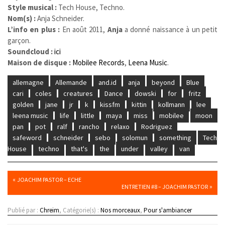
Style musical :
Tech House, Techno.
Nom(s) :
Anja Schneider.
L’info en plus :
En août 2011,
Anja
a donné naissance à un petit
garçon.
Soundcloud :
ici
Maison de disque :
Mobilee Records
,
Leena Music
.
allemagne
Allemande
and.id
anja
beyond
Blue
cari
coles
creatures
Dance
dowski
for
fritz
golden
jane
jr
k
kissfm
kittin
kollmann
lee
leena music
life
little
maya
miss
mobilee
moon
pan
pot
ralf
rancho
relaxo
Rodriguez
safeword
schneider
sebo
solomun
something
Tech
House
techno
that's
the
under
valley
van
«
JOACHIM PASTOR – ECHE
»
ENTRETIEN #8 – JOACHIM PASTOR
Publié par :
Chreim
, Catégorie(s) :
Nos morceaux
,
Pour s'ambiancer