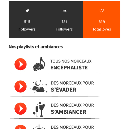
515
731
819
Followers
Followers
Total loves
Nos playlists et ambiances