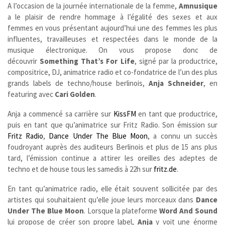
A l’occasion de la journée internationale de la femme,
Amnusique
a le plaisir de rendre hommage à l’égalité des sexes et aux
femmes en vous présentant aujourd’hui une des femmes les plus
influentes, travailleuses et respectées dans le monde de la
musique électronique. On vous propose donc de
découvrir
Something That’s For Life
, signé par la productrice,
compositrice, DJ, animatrice radio et co-fondatrice de l’un des plus
grands labels de techno/house berlinois,
Anja Schneider
, en
featuring avec
Cari Golden
.
Anja a commencé sa carrière sur
KissFM
en tant que productrice,
puis en tant que qu’animatrice sur Fritz Radio. Son émission sur
Fritz Radio
,
Dance Under The Blue Moon
, a connu un succès
foudroyant auprès des auditeurs Berlinois et plus de 15 ans plus
tard, l’émission continue a attirer les oreilles des adeptes de
techno et de house tous les samedis à 22h sur
fritz.de
.
En tant qu’animatrice radio, elle était souvent sollicitée par des
artistes qui souhaitaient qu’elle joue leurs morceaux dans
Dance
Under The Blue Moon
. Lorsque la plateforme
Word And Sound
lui propose de créer son propre label,
Anja
y voit une énorme