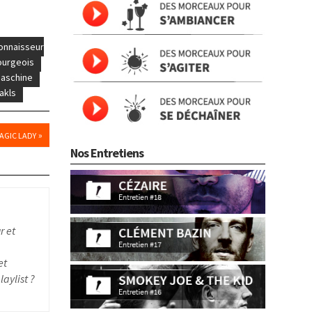
onnaisseur
urgeois
maschine
akls
»
AGIC LADY
Nos Entretiens
r et
et
aylist ?