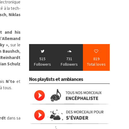
lectronique
é à la tech-
sch
,
Niklas
t and his
’
Allemand
ky »
, sur le
n Baushch
,
 Reinhardt
515
731
819
ian Schulz
Followers
Followers
Total loves
Nos playlists et ambiances
çais
N’to
et
à tous.
rdt
dans sa