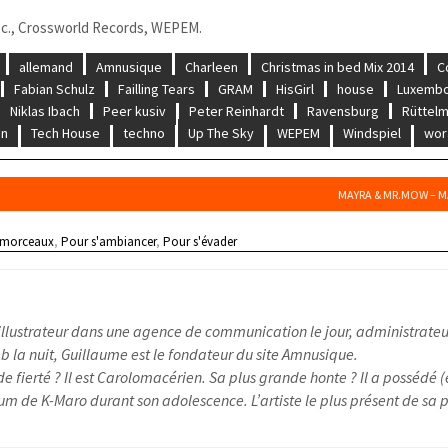
c., Crossworld Records, WEPEM
.
allemand
Amnusique
Charleen
Christmas in bed Mix 2014
C
Fabian Schulz
Failling Tears
GRAM
HisGirl
house
Luxembo
Niklas Ibach
Peer kusiv
Peter Reinhardt
Ravensburg
Rüttel
un
Tech House
techno
Up The Sky
WEPEM
Windspiel
wor
MAYRA & MR.MOW – M
 morceaux
,
Pour s'ambiancer
,
Pour s'évader
illustrateur dans une agence de communication le jour, administrateu
 la nuit, Guillaume est le fondateur du site Amnusique.
e fierté ? Il est Carolomacérien. Sa plus grande honte ? Il a possédé (
um de K-Maro durant son adolescence. L’artiste le plus présent de sa pl