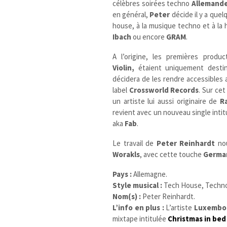
célèbres soirées techno
Allemand
en général,
Peter
décide il y a quel
house, à la musique techno et à la h
Ibach
ou encore
GRAM
.
A l’origine, les premières produ
Violin,
étaient uniquement destiné
décidera de les rendre accessibles 
label
Crossworld Records
. Sur ce
un artiste lui aussi originaire de
R
revient avec un nouveau single inti
aka
Fab
.
Le travail de
Peter Reinhardt
nou
Worakls
, avec cette touche
Germa
Pays :
Allemagne.
Style musical :
Tech House
,
Techno
Nom(s) :
Peter Reinhardt.
L’info en plus :
L’artiste
Luxembo
mixtape intitulée
Christmas in bed