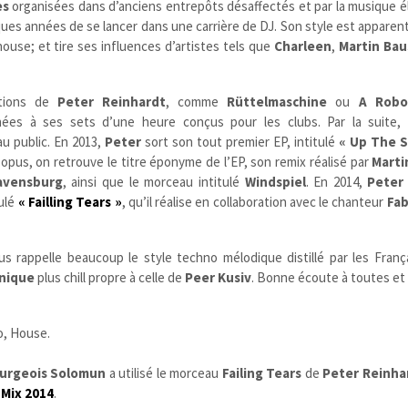
es
organisées dans d’anciens entrepôts désaffectés et par la musique é
ques années de se lancer dans une carrière de DJ. Son style est apparent
ouse; et tire ses influences d’artistes tels que
Charleen
,
Martin Bau
ctions de
Peter Reinhardt
, comme
Rüttelmaschine
ou
A Robo
es à ses sets d’une heure conçus pour les clubs. Par la suite, l
au public. En 2013,
Peter
sort son tout premier EP, intitulé
« Up The S
t opus, on retrouve le titre éponyme de l’EP, son remix réalisé par
Marti
avensburg
, ainsi que le morceau intitulé
Windspiel
. En 2014,
Peter
tulé
« Failling Tears »
, qu’il réalise en collaboration avec le chanteur
Fab
s rappelle beaucoup le style techno mélodique distillé par les Fran
nique
plus chill propre à celle de
Peer Kusiv
. Bonne écoute à toutes et 
, House.
urgeois
Solomun
a utilisé le morceau
Failing Tears
de
Peter Reinha
 Mix 2014
.