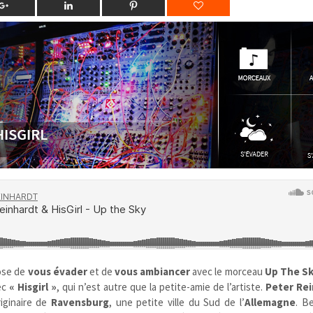
ose de
vous évader
et de
vous ambiancer
avec le morceau
Up The S
vec
« Hisgirl »
, qui n’est autre que la petite-amie de l’artiste.
Peter Re
riginaire de
Ravensburg
, une petite ville du Sud de l’
Allemagne
. B