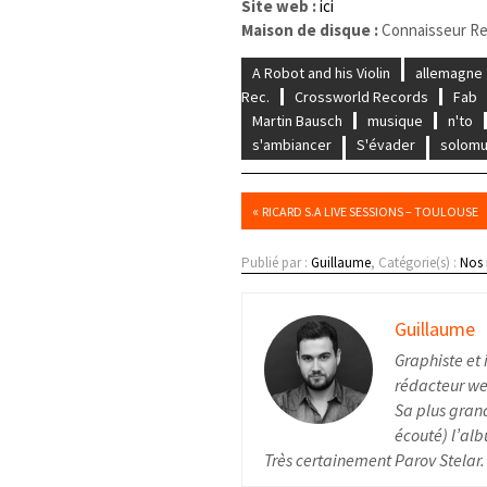
Site web :
ici
Maison de disque :
Connaisseur Re
A Robot and his Violin
allemagne
Rec.
Crossworld Records
Fab
Martin Bausch
musique
n'to
s'ambiancer
S'évader
solom
«
RICARD S.A LIVE SESSIONS – TOULOUSE
Publié par :
Guillaume
, Catégorie(s) :
Nos
Guillaume
Graphiste et 
rédacteur web
Sa plus grand
écouté) l’alb
Très certainement Parov Stelar.