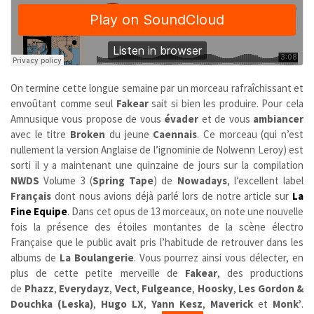
On termine cette longue semaine par un morceau rafraîchissant et
envoûtant comme seul
Fakear
sait si bien les produire. Pour cela
Amnusique vous propose de vous
évader
et de vous
ambiancer
avec le titre
Broken
du jeune
Caennais
. Ce morceau (qui n’est
nullement la version Anglaise de l’ignominie de Nolwenn Leroy) est
sorti il y a maintenant une quinzaine de jours sur la compilation
NWDS
Volume 3 (
Spring Tape
) de
Nowadays
, l’excellent label
Français
dont nous avions déjà parlé lors de notre article sur
La
Fine Equipe
. Dans cet opus de 13 morceaux, on note une nouvelle
fois la présence des étoiles montantes de la scène électro
Française que le public avait pris l’habitude de retrouver dans les
albums de
La Boulangerie
. Vous pourrez ainsi vous délecter, en
plus de cette petite merveille de
Fakear
, des productions
de
Phazz
,
Everydayz
,
Vect
,
Fulgeance
,
Hoosky
,
Les Gordon &
Douchka (Leska)
,
Hugo LX
,
Yann Kesz
,
Maverick
et
Monk’
.