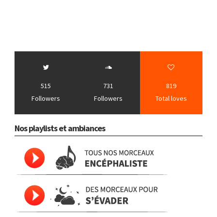
515
731
819
Followers
Followers
Total loves
Nos playlists et ambiances