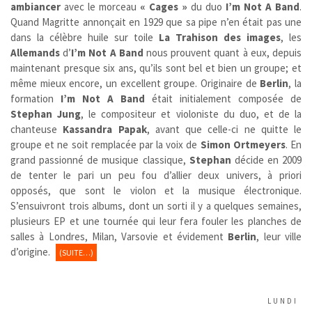
ambiancer
avec le morceau
« Cages »
du duo
I’m Not A Band
.
Quand Magritte annonçait en 1929 que sa pipe n’en était pas une
dans la célèbre huile sur toile
La Trahison des images
, les
Allemands
d’
I’m Not A Band
nous prouvent quant à eux, depuis
maintenant presque six ans, qu’ils sont bel et bien un groupe; et
même mieux encore, un excellent groupe. Originaire de
Berlin
, la
formation
I’m Not A Band
était initialement composée de
Stephan Jung
, le compositeur et violoniste du duo, et de la
chanteuse
Kassandra Papak
, avant que celle-ci ne quitte le
groupe et ne soit remplacée par la voix de
Simon
Ortmeyers
. En
grand passionné de musique classique,
Stephan
décide en 2009
de tenter le pari un peu fou d’allier deux univers, à priori
opposés, que sont le violon et la musique électronique.
S’ensuivront trois albums, dont un sorti il y a quelques semaines,
plusieurs EP et une tournée qui leur fera fouler les planches de
salles à Londres, Milan, Varsovie et évidement
Berlin
, leur ville
d’origine.
(SUITE…)
LUNDI