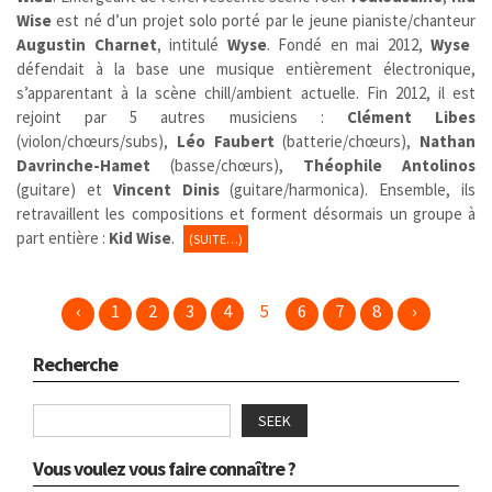
Wise
est né d’un projet solo porté par le jeune pianiste/chanteur
Augustin Charnet
, intitulé
Wyse
. Fondé en mai 2012,
Wyse
défendait à la base une musique entièrement électronique,
s’apparentant à la scène chill/ambient actuelle. Fin 2012, il est
rejoint par 5 autres musiciens :
Clément Libes
(violon/chœurs/subs),
Léo Faubert
(batterie/chœurs),
Nathan
Davrinche-Hamet
(basse/chœurs),
Théophile Antolinos
(guitare) et
Vincent Dinis
(guitare/harmonica). Ensemble, ils
retravaillent les compositions et forment désormais un groupe à
part entière :
Kid Wise
.
(SUITE…)
‹
1
2
3
4
5
6
7
8
›
Recherche
SEEK
Vous voulez vous faire connaître ?