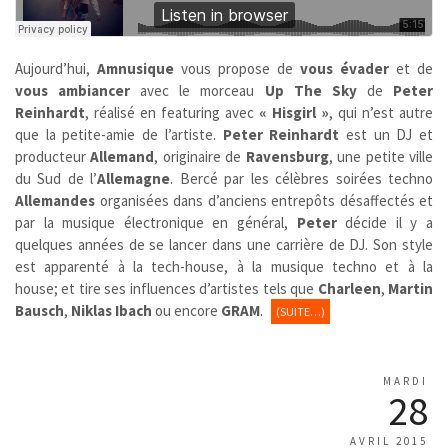
Aujourd’hui,
Amnusique
vous propose de
vous évader
et de
vous ambiancer
avec le morceau
Up The Sky
de
Peter
Reinhardt
, réalisé en featuring avec
« Hisgirl »
, qui n’est autre
que la petite-amie de l’artiste.
Peter Reinhardt
est un DJ et
producteur
Allemand
, originaire de
Ravensburg
, une petite ville
du Sud de l’
Allemagne
. Bercé par les célèbres soirées techno
Allemandes
organisées dans d’anciens entrepôts désaffectés et
par la musique électronique en général,
Peter
décide il y a
quelques années de se lancer dans une carrière de DJ. Son style
est apparenté à la tech-house, à la musique techno et à la
house; et tire ses influences d’artistes tels que
Charleen
,
Martin
Bausch
,
Niklas Ibach
ou encore
GRAM
.
(SUITE…)
MARDI
28
AVRIL 2015