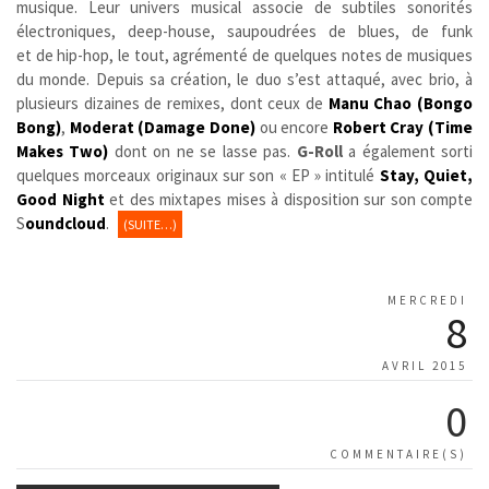
musique. Leur univers musical associe de subtiles sonorités
électroniques, deep-house, saupoudrées de blues, de funk
et de hip-hop, le tout, agrémenté de quelques notes de musiques
du monde. Depuis sa création, le duo s’est attaqué, avec brio, à
plusieurs dizaines de remixes, dont ceux de
Manu Chao (Bongo
Bong)
,
Moderat (Damage Done)
ou encore
Robert Cray (Time
Makes Two)
dont on ne se lasse pas.
G-Roll
a également sorti
quelques morceaux originaux sur son « EP » intitulé
Stay, Quiet,
Good Night
et des mixtapes mises à disposition sur son compte
S
oundcloud
.
(SUITE…)
MERCREDI
8
AVRIL 2015
0
COMMENTAIRE(S)