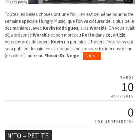
Toutes les belles choses ont une fin. Il en est de même pour notre
semaine spéciale Hungry Music, que l’on va clôturer de la plus belle
des manières, avec
Kevin Rodrigues
, alias
Worakls
. On vous avait
déjà présenté
Worakls
et son morceau
Porto
dans
cet article
.
Vous pourrez découvrir
Kevin
un peu plus à travers l’interview qui
sera publiée demain. En attendant, vous pouvez (re)découvrir son
(excellent) morceau
Flocon De Neige
.
(SUITE…)
MARDI
10
MARS 2015
0
COMMENTAIRE(S)
N’TO – PETITE