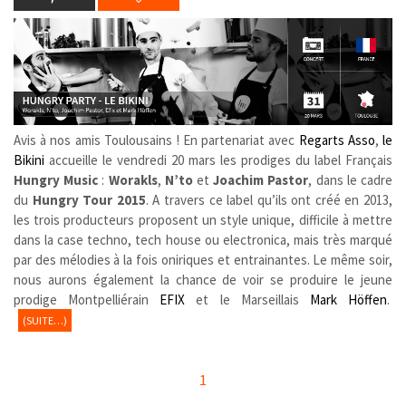
Avis à nos amis Toulousains ! En partenariat avec
Regarts Asso
,
le
Bikini
accueille le vendredi 20 mars les prodiges du label Français
Hungry Music
:
Worakls
,
N’to
et
Joachim Pastor
, dans le cadre
du
Hungry Tour 2015
. A travers ce label qu’ils ont créé en 2013,
les trois producteurs proposent un style unique, difficile à mettre
dans la case techno, tech house ou electronica, mais très marqué
par des mélodies à la fois oniriques et entrainantes. Le même soir,
nous aurons également la chance de voir se produire le jeune
prodige Montpelliérain
EFIX
et le Marseillais
Mark Höffen
.
(SUITE…)
1