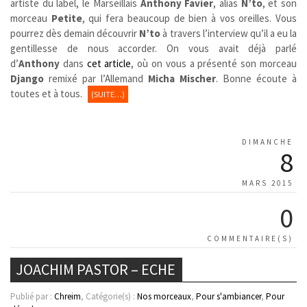
artiste du label, le Marseillais
Anthony Favier
, alias
N’to
, et son
morceau
Petite
, qui fera beaucoup de bien à vos oreilles. Vous
pourrez dès demain découvrir
N’to
à travers l’interview qu’il a eu la
gentillesse de nous accorder. On vous avait déjà parlé
d’
Anthony
dans
cet article
, où on vous a présenté son morceau
Django
remixé par l’Allemand
Micha Mischer
. Bonne écoute à
toutes et à tous.
(SUITE…)
DIMANCHE
8
MARS 2015
0
COMMENTAIRE(S)
JOACHIM PASTOR – ECHE
Publié par :
Chreim
, Catégorie(s) :
Nos morceaux
,
Pour s'ambiancer
,
Pour