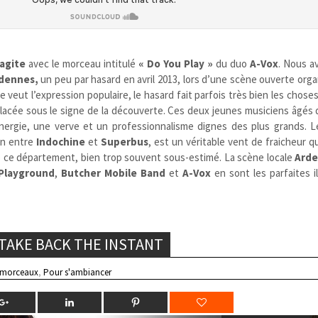
’agite
avec le morceau intitulé
« Do You Play »
du duo
A-Vox
. Nous a
dennes,
un peu par hasard en avril 2013, lors d’une scène ouverte orga
e veut l’expression populaire, le hasard fait parfois très bien les chose
placée sous le signe de la découverte. Ces deux jeunes musiciens âgés 
ergie, une verve et un professionnalisme dignes des plus grands. 
in entre
Indochine
et
Superbus
,
est un véritable vent de fraicheur q
de ce département, bien trop souvent sous-estimé. La scène locale
Arde
Playground
,
Butcher Mobile Band
et
A-Vox
en sont les parfaites il
 TAKE BACK THE INSTANT
 morceaux
,
Pour s'ambiancer