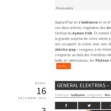
Aujourd’hui on
s’ambiance
et on
s
ces deux artistes originaires des
Ar
festival du
Aymon Folk
. Et comme l
la grande surprise de cette soirée 
ans occupent la scène avec une én
electro-pop
» ravageur, à mi chem
s’exporter au delà des frontières 
belle et talentueuse, les
Platoon 
(SUITE…)
MARDI
GENERAL ELEKTRIKS –
16
Publié par :
Guillaume
, Catégorie(s) :
Nos
DÉCEMBRE 2014
3