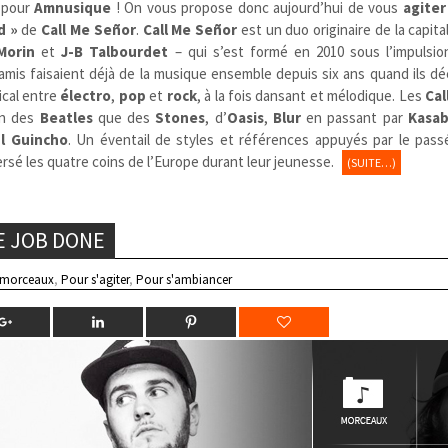
t pour
Amnusique
! On vous propose donc aujourd’hui de vous
agiter
d »
de
Call Me Señor
.
Call Me Señor
est un duo originaire de la capit
Morin
et
J-B Talbourdet
– qui s’est formé en 2010 sous l’impulsi
amis faisaient déjà de la musique ensemble depuis six ans quand ils d
ical entre
électro
,
pop
et
rock
, à la fois dansant et mélodique. Les
Cal
ien des
Beatles
que des
Stones
, d’
Oasis
,
Blur
en passant par
Kasab
El Guincho
. Un éventail de styles et références appuyés par le pass
ersé les quatre coins de l’Europe durant leur jeunesse.
(SUITE…)
HE JOB DONE
 morceaux
,
Pour s'agiter
,
Pour s'ambiancer