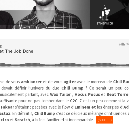
se de vous
ambiancer
et de vous
agiter
avec le morceau de
Chill B
 devait définir l’univers du duo
Chill Bump
? Ce serait un peu co
musicalement parlant, avec
Wax Tailor
,
Hocus Pocus
et
Beat Torre
uffisante pour ne pas tomber dans le
C2C
. C’est un peu comme si la 
e
Fakear
s’étaient pacsées avec le flow d’
Eminem et
les énergies d’
Ad
astaz
. En définitif,
Chill Bump
c’est ce délicieux mélange d’influences 
ectro
et
Scratch
, à la fois familier et si incomparable.
(SUITE…)