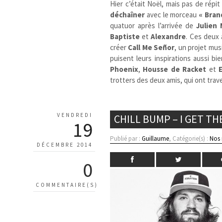
Hier c’était Noël, mais pas de répi
déchaîner
avec le morceau
« Bran
quatuor après l’arrivée de
Julien 
Baptiste
et
Alexandre
. Ces deux 
créer
Call Me Señor
, un projet mus
puisent leurs inspirations aussi b
Phoenix
,
Housse de Racket
et
trotters des deux amis, qui ont trav
VENDREDI
CHILL BUMP – I GET T
19
Publié par :
Guillaume
, Catégorie(s) :
Nos
DÉCEMBRE 2014
0
COMMENTAIRE(S)