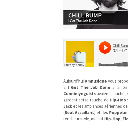
Aujourd’hui
Amnusique
vous propo
« I Get The Job Done »
. Si on
Cunninlynguists
avaient couché, 
gardant cette touche de
Hip-Hop
s
Jack
et les ambiances aériennes d
(
Beat Assaillant
) et des
Puppetm
rend leur style, mêlant
Hip-Hop
,
El