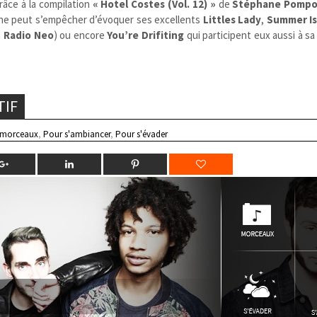
râce à la compilation
« Hotel Costes (Vol. 12) »
de
Stéphane Pompo
on ne peut s’empêcher d’évoquer ses excellents
Littles Lady
,
Summer Is
a
Radio Neo
) ou encore
You’re Drifiting
qui participent eux aussi à s
TIF
 morceaux
,
Pour s'ambiancer
,
Pour s'évader