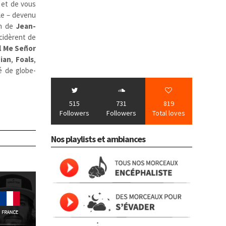
et de vous
ale – devenu
on de
Jean-
écidèrent de
l Me Señor
ian
,
Foals
,
é de globe-
515
731
819
Followers
Followers
Total loves
Nos playlists et ambiances