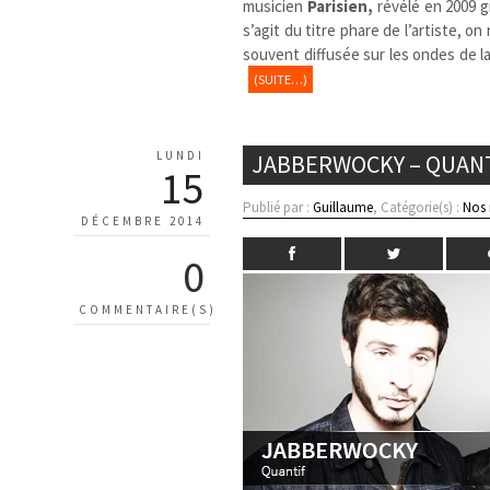
musicien
Parisien,
révélé en 2009 g
s’agit du titre phare de l’artiste, 
souvent diffusée sur les ondes de l
(SUITE…)
LUNDI
JABBERWOCKY – QUAN
15
Publié par :
Guillaume
, Catégorie(s) :
Nos
DÉCEMBRE 2014
0
COMMENTAIRE(S)