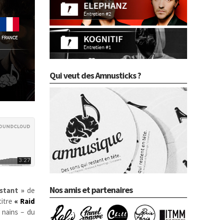
Qui veut des Amnusticks ?
Nos amis et partenaires
stant »
de
titre
« Raid
 nains – du