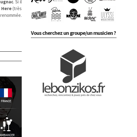
ugnac
. Si il
 Here
(très
a renommée.
Vous cherchez un groupe/un musicien ?