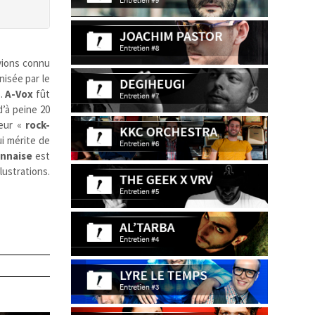
vions connu
nisée par le
s.
A-Vox
fût
d’à peine 20
Leur «
rock-
ui mérite de
nnaise
est
lustrations.