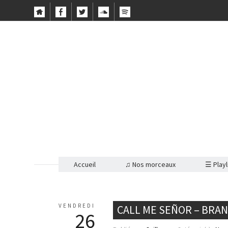
Accueil
♫ Nos morceaux
☰ Playl
VENDREDI
CALL ME SEÑOR – BRA
26