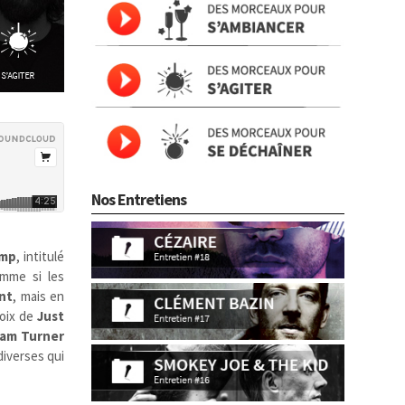
Nos Entretiens
ump
, intitulé
mme si les
nt
, mais en
voix de
Just
am Turner
diverses qui