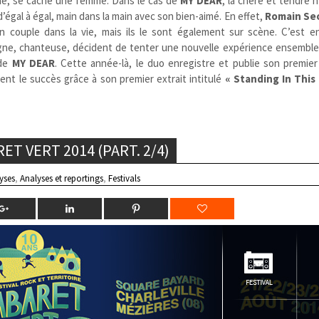
e, se cache une femme. Dans le cas de
MY DEAR
, la chère et tendre 
’égal à égal, main dans la main avec son bien-aimé. En effet,
Romain Se
 couple dans la vie, mais ils le sont également sur scène. C’est e
gne, chanteuse, décident de tenter une nouvelle expérience ensemble, 
 de
MY DEAR
. Cette année-là, le duo enregistre et publie son premie
ent le succès grâce à son premier extrait intitulé
« Standing In This
T VERT 2014 (PART. 2/4)
yses
,
Analyses et reportings
,
Festivals