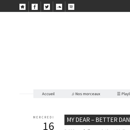
Accueil
♫ Nos morceaux
☰ Playl
MERCREDI
MY DEAR – BETTER DA
16