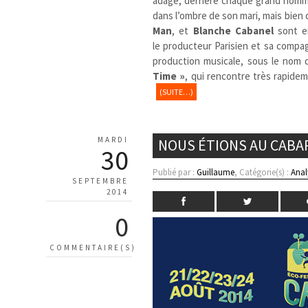
adage, derrière chaque grand homm
dans l’ombre de son mari, mais bien d
Man
, et
Blanche Cabanel
sont en
le producteur Parisien et sa compa
production musicale, sous le nom
Time »
, qui rencontre très rapidem
(SUITE…)
MARDI
NOUS ÉTIONS AU CABARE
30
Publié par :
Guillaume
, Catégorie(s) :
Anal
SEPTEMBRE
2014
0
COMMENTAIRE(S)