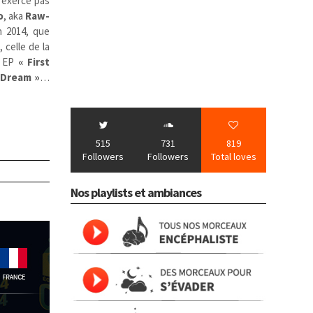
n’exerce pas
o
, aka
Raw-
n 2014, que
celle de la
r EP
« First
 Dream »
…
515
731
819
Followers
Followers
Total loves
Nos playlists et ambiances