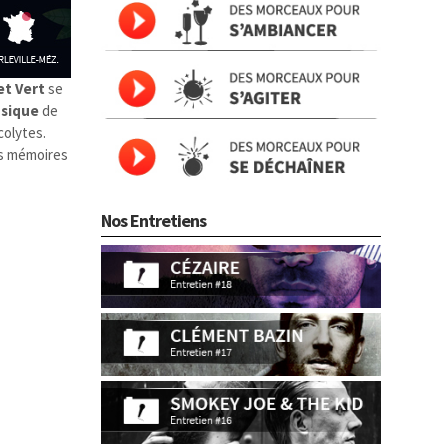
et Vert
se
sique
de
colytes.
es mémoires
Nos Entretiens