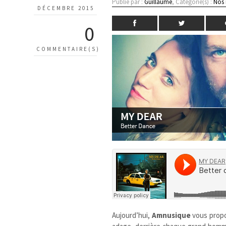
Publié par :
Guillaume
, Catégorie(s) :
Nos
DÉCEMBRE 2015
0
COMMENTAIRE(S)
Aujourd’hui,
Amnusique
vous prop