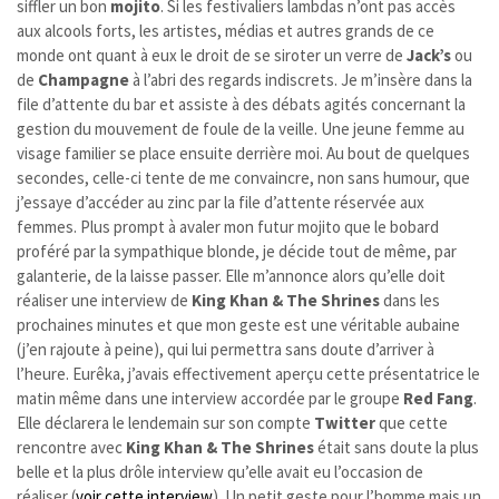
siffler un bon
mojito
. Si les festivaliers lambdas n’ont pas accès
aux alcools forts, les artistes, médias et autres grands de ce
monde ont quant à eux le droit de se siroter un verre de
Jack’s
ou
de
Champagne
à l’abri des regards indiscrets. Je m’insère dans la
file d’attente du bar et assiste à des débats agités concernant la
gestion du mouvement de foule de la veille. Une jeune femme au
visage familier se place ensuite derrière moi. Au bout de quelques
secondes, celle-ci tente de me convaincre, non sans humour, que
j’essaye d’accéder au zinc par la file d’attente réservée aux
femmes. Plus prompt à avaler mon futur mojito que le bobard
proféré par la sympathique blonde, je décide tout de même, par
galanterie, de la laisse passer. Elle m’annonce alors qu’elle doit
réaliser une interview de
King Khan & The Shrines
dans les
prochaines minutes et que mon geste est une véritable aubaine
(j’en rajoute à peine), qui lui permettra sans doute d’arriver à
l’heure. Eurêka, j’avais effectivement aperçu cette présentatrice le
matin même dans une interview accordée par le groupe
Red Fang
.
Elle déclarera le lendemain sur son compte
Twitter
que cette
rencontre avec
King Khan & The Shrines
était sans doute la plus
belle et la plus drôle interview qu’elle avait eu l’occasion de
réaliser (
voir cette interview
). Un petit geste pour l’homme mais un