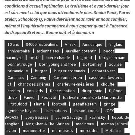
conditions d’accueil optimales. Le troisième et avant-dernier jour
est sûrement celui que nous attendions le plus. Shaka Ponk, Parov
Stelar, Schoolboy Q, Fauve devraient nous ravir et nous combler,
même si l’inquiétude commence à nous gagner quant à l’absence
du drapeau Breton… Bonne nuit et à demain. ●
10 ans
94000 festivaliers
A-Trak
Amnusique
anglais
anniversaire
ardennaises
aurélien cotentin
becca
macintyre
betta
bière chauffe
big beat
birdy nam nam
bonnet rouge
born young and free
bottomley
bourse
britannique
burger
burger ardennais
cabaret vert
Caennais
Camping
Carolomacérien
casseurs flowters
cf
chant des sirènes
charleville-mézières
chouffe
chreim
cool kids
Dancetination
dirtyphonic
Dj Pone
drive
Fauve
Festival
festival mondial de la Marionette
First Blood
Flume
football
gesaffelstein
gringe
gymnase bayard
Illuminations
ils sont cools
JOEY
BADA$$
Joey Badass
Julien Sauvage
kavinsky
kébab de
sanglier
King Khan & The Shrines
macintyre
maman j'ai raté
l'avion
marionnette
marmosets
mercedes
Metallica