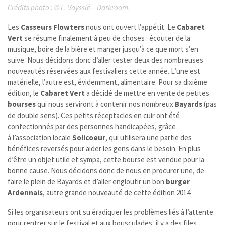
Crédits photo :
©
L. Vayssié – Darkroom.
Les
Casseurs Flowters
nous ont ouvert l’appétit. Le
Cabaret
Vert
se résume finalement à peu de choses : écouter de la
musique, boire de la bière et manger jusqu’à ce que mort s’en
suive. Nous décidons donc d’aller tester deux des nombreuses
nouveautés réservées aux festivaliers cette année. L’une est
matérielle, l’autre est, évidemment, alimentaire. Pour sa dixième
édition, le
Cabaret Vert
a décidé de mettre en vente de petites
bourses
qui nous serviront à contenir nos nombreux
Bayards
(pas
de double sens). Ces petits réceptacles en cuir ont été
confectionnés par des personnes handicapées, grâce
à l’association locale
Solicoeur
, qui utilisera une partie des
bénéfices reversés pour aider les gens dans le besoin. En plus
d’être un objet utile et sympa, cette bourse est vendue pour la
bonne cause. Nous décidons donc de nous en procurer une, de
faire le plein de Bayards et d’aller engloutir un bon
burger
Ardennais
, autre grande nouveauté de cette édition 2014.
Si les organisateurs ont su éradiquer les problèmes liés à l’attente
pour rentrer sur le festival et aux bousculades, il y a des files