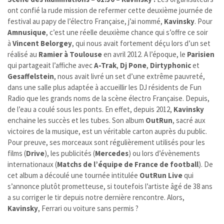
ont confié la rude mission de refermer cette deuxième journée de
festival au papy de l’électro Française, j’ai nommé,
Kavinsky
. Pour
Amnusique
, c’est une réelle deuxième chance qui s’offre ce soir
à
Vincent Belorgey
, qui nous avait fortement déçu lors d’un set
réalisé au
Ramier à Toulouse
en avril 2012. A l’époque, le
Parisien
qui partageait l’affiche avec
A-Trak
,
Dj Pone
,
Dirtyphonic
et
Gesaffelstein
, nous avait livré un set d’une extrême pauvreté,
dans une salle plus adaptée à accueillir les DJ résidents de Fun
Radio que les grands noms de la scène électro Française. Depuis,
de l’eau a coulé sous les ponts. En effet, depuis 2012,
Kavinsky
enchaine les succès et les tubes. Son album
OutRun
, sacré aux
victoires de la musique, est un véritable carton auprès du public.
Pour preuve, ses morceaux sont régulièrement utilisés pour les
films (
Drive
), les publicités (
Mercedes
) ou lors d’évènements
internationaux (
Matchs de l’équipe de France de football
). De
cet album a découlé une tournée intitulée
OutRun Live
qui
s’annonce plutôt prometteuse, si toutefois l’artiste âgé de 38 ans
a su corriger le tir depuis notre dernière rencontre. Alors,
Kavinsky
, Ferrari ou voiture sans permis ?