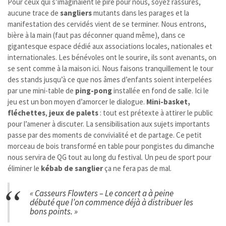
Pour ceux qui s’imaginaient le pire pour nous, soyez rassurés,
aucune trace de
sangliers
mutants dans les parages et la
manifestation des cervidés vient de se terminer. Nous entrons,
bière à la main (faut pas déconner quand même), dans ce
gigantesque espace dédié aux associations locales, nationales et
internationales. Les bénévoles ont le sourire, ils sont avenants, on
se sent comme à la maison ici. Nous faisons tranquillement le tour
des stands jusqu’à ce que nos âmes d’enfants soient interpelées
par une mini-table de
ping-pong
installée en fond de salle. Ici le
jeu est un bon moyen d’amorcer le dialogue.
Mini-basket,
fléchettes
,
jeux de palets
: tout est prétexte à attirer le public
pour l’amener à discuter. La sensibilisation aux sujets importants
passe par des moments de convivialité et de partage. Ce petit
morceau de bois transformé en table pour pongistes du dimanche
nous servira de QG tout au long du festival. Un peu de sport pour
éliminer le
kébab de sanglier
ça ne fera pas de mal.
« Casseurs Flowters – Le concert a à peine
débuté que l’on commence déjà à distribuer les
bons points. »