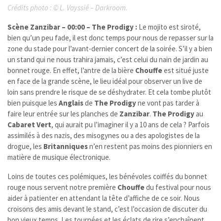
Crédits photo :
©
L. Vayssié – Darkroom.
Scène Zanzibar – 00:00 – The Prodigy :
Le mojito est siroté,
bien qu’un peu fade, il est donc temps pour nous de repasser sur la
zone du stade pour l’avant-dernier concert de la soirée. S’il y a bien
un stand qui ne nous trahira jamais, c’est celui du nain de jardin au
bonnet rouge. En effet, l’antre de la bière
Chouffe
est situé juste
en face de la grande scène, le lieu idéal pour observer un live de
loin sans prendre le risque de se déshydrater. Et cela tombe plutôt
bien puisque les
Anglais
de
The Prodigy
ne vont pas tarder à
faire leur entrée sur les planches de
Zanzibar
.
The Prodigy
au
Cabaret Vert
, qui aurait pu l’imaginer il y a 10 ans de cela ? Parfois
assimilés à des nazis, des misogynes ou a des apologistes de la
drogue, les
Britanniques
n’en restent pas moins des pionniers en
matière de musique électronique.
Loins de toutes ces polémiques, les bénévoles coiffés du bonnet
rouge nous servent notre première
Chouffe
du festival pour nous
aider à patienter en attendant la tête d’affiche de ce soir. Nous
croisons des amis devant le stand, c’est l’occasion de discuter du
bon vieux temps. Les tournées et les éclats de rire s’enchaînent