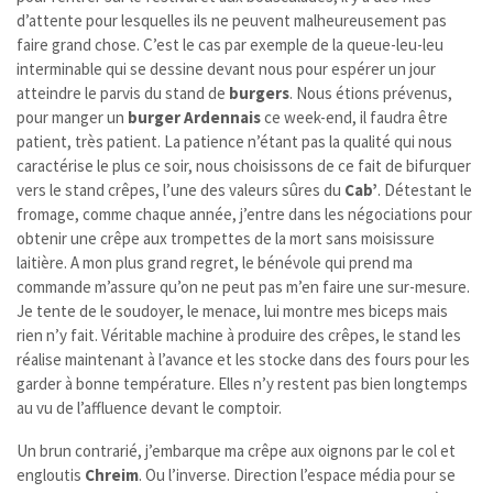
d’attente pour lesquelles ils ne peuvent malheureusement pas
faire grand chose. C’est le cas par exemple de la queue-leu-leu
interminable qui se dessine devant nous pour espérer un jour
atteindre le parvis du stand de
burgers
. Nous étions prévenus,
pour manger un
burger Ardennais
ce week-end, il faudra être
patient, très patient. La patience n’étant pas la qualité qui nous
caractérise le plus ce soir, nous choisissons de ce fait de bifurquer
vers le stand crêpes, l’une des valeurs sûres du
Cab’
. Détestant le
fromage, comme chaque année, j’entre dans les négociations pour
obtenir une crêpe aux trompettes de la mort sans moisissure
laitière. A mon plus grand regret, le bénévole qui prend ma
commande m’assure qu’on ne peut pas m’en faire une sur-mesure.
Je tente de le soudoyer, le menace, lui montre mes biceps mais
rien n’y fait. Véritable machine à produire des crêpes, le stand les
réalise maintenant à l’avance et les stocke dans des fours pour les
garder à bonne température. Elles n’y restent pas bien longtemps
au vu de l’affluence devant le comptoir.
Un brun contrarié, j’embarque ma crêpe aux oignons par le col et
engloutis
Chreim
. Ou l’inverse. Direction l’espace média pour se