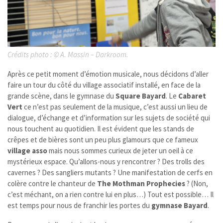
Crédits photo :
©
A. Massin – Darkroom.
Après ce petit moment d’émotion musicale, nous décidons d’aller
faire un tour du côté du village associatif installé, en face de la
grande scène, dans le gymnase du
Square Bayard
. Le
Cabaret
Vert
ce n’est pas seulement de la musique, c’est aussi un lieu de
dialogue, d’échange et d’information sur les sujets de société qui
nous touchent au quotidien. Il est évident que les stands de
crêpes et de bières sont un peu plus glamours que ce fameux
village asso
mais nous sommes curieux de jeter un oeil à ce
mystérieux espace. Qu’allons-nous y rencontrer ? Des trolls des
cavernes ? Des sangliers mutants ? Une manifestation de cerfs en
colère contre le chanteur de
The Mothman Prophecies
? (Non,
c’est méchant, on a rien contre lui en plus…) Tout est possible… Il
est temps pour nous de franchir les portes du
gymnase Bayard
.