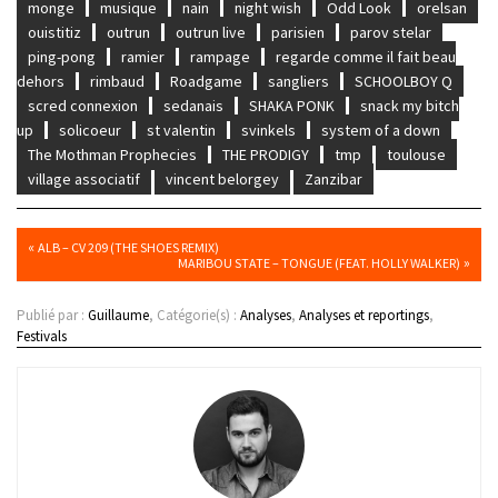
monge
musique
nain
night wish
Odd Look
orelsan
ouistitiz
outrun
outrun live
parisien
parov stelar
ping-pong
ramier
rampage
regarde comme il fait beau
dehors
rimbaud
Roadgame
sangliers
SCHOOLBOY Q
scred connexion
sedanais
SHAKA PONK
snack my bitch
up
solicoeur
st valentin
svinkels
system of a down
The Mothman Prophecies
THE PRODIGY
tmp
toulouse
village associatif
vincent belorgey
Zanzibar
«
ALB – CV 209 (THE SHOES REMIX)
»
MARIBOU STATE – TONGUE (FEAT. HOLLY WALKER)
Publié par :
Guillaume
, Catégorie(s) :
Analyses
,
Analyses et reportings
,
Festivals