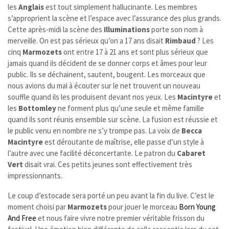
les
Anglais
est tout simplement hallucinante. Les membres
s’approprient la scène et l’espace avec l’assurance des plus grands.
Cette après-midi la scène des
Illuminations
porte son nom à
merveille. On est pas sérieux qu’on a 17 ans disait
Rimbaud
? Les
cinq
Marmozets
ont entre 17 à 21 ans et sont plus sérieux que
jamais quand ils décident de se donner corps et âmes pour leur
public. Ils se déchainent, sautent, bougent. Les morceaux que
nous avions du mal à écouter sur le net trouvent un nouveau
souffle quand ils les produisent devant nos yeux. Les
Macintyre
et
les
Bottomley
ne forment plus qu’une seule et même famille
quand ils sont réunis ensemble sur scène. La fusion est réussie et
le public venu en nombre ne s’y trompe pas. La voix de
Becca
Macintyre
est déroutante de maîtrise, elle passe d’un style à
l’autre avec une facilité déconcertante. Le patron du
Cabaret
Vert
disait vrai. Ces petits jeunes sont effectivement très
impressionnants.
Le coup d’estocade sera porté un peu avant la fin du live. C’est le
moment choisi par
Marmozets
pour jouer le morceau
Born Young
And Free
et nous faire vivre notre premier véritable frisson du