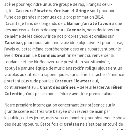
scène pour rejoindre un autre groupe de rap, Français celui-
ci, les
Casseurs Flowters
.
Orelsan
et
Gringe
sont pour nous
l’une des grandes inconnues de la programmation 2014.
Davantage fans des brigands de
« Maman j’ai raté l’avion »
que
des morceaux du duo de rappeurs
Caennais
, nous décidons tout
de même de les découvrir de nos propres yeux et oreilles sur
Zanzibar
, pour nous faire une vraie idée objective. Et pour cause,
j’avais eu cette même appréhension deux ans auparavant pour le
live d’
Orelsan
. Le
Caennais
avait finalement su renverser la
tendance et me bluffer avec une prestation sur-vitaminée,
appuyée par une équipe de musiciens rock’n roll qui ajoutaient un
vrai plus aux titres du rappeur joués sur scène. La tache s’annonce
pourtant plus rude pour les
Casseurs Flowters
qui,
contrairement au
« Chant des sirènes »
de leur leader
Aurélien
Cotentin
, n’ont pas su nous séduire avec leur premier album.
Notre première interrogation concernant leur présence sur la
grande scène est très vite balayée d’un revers de main par
le public, certes jeune, mais venu en nombre pour observer le show
des deux rappeurs. Cette fois-ci
Orelsan
ne s’est pas entouré de