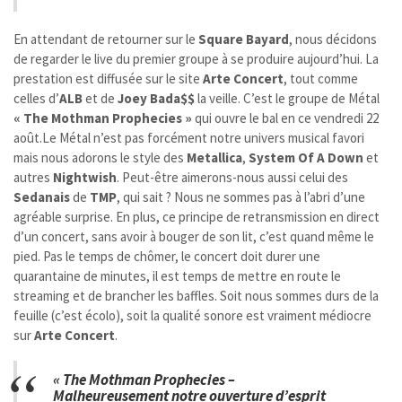
En attendant de retourner sur le
Square Bayard
, nous décidons
de regarder le live du premier groupe à se produire aujourd’hui. La
prestation est diffusée sur le site
Arte Concert
, tout comme
celles d’
ALB
et de
Joey Bada$$
la veille. C’est le groupe de Métal
« The Mothman Prophecies »
qui ouvre le bal en ce vendredi 22
août.Le Métal n’est pas forcément notre univers musical favori
mais nous adorons le style des
Metallica
,
System Of A Down
et
autres
Nightwish
. Peut-être aimerons-nous aussi celui des
Sedanais
de
TMP
, qui sait ? Nous ne sommes pas à l’abri d’une
agréable surprise. En plus, ce principe de retransmission en direct
d’un concert, sans avoir à bouger de son lit, c’est quand même le
pied. Pas le temps de chômer, le concert doit durer une
quarantaine de minutes, il est temps de mettre en route le
streaming et de brancher les baffles. Soit nous sommes durs de la
feuille (c’est écolo), soit la qualité sonore est vraiment médiocre
sur
Arte Concert
.
« The Mothman Prophecies –
Malheureusement notre ouverture d’esprit