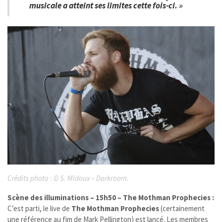
musicale a atteint ses limites cette fois-ci. »
Crédits photo :
©
S. Midoux – Darkroom.
Scène des illuminations – 15h50 – The Mothman Prophecies :
C’est parti, le live de
The Mothman Prophecies
(certainement
une référence au fim de M
ark Pellington)
est lancé. Les membres