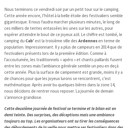
Nous terminons ce vendredi soir par un petit tour sur le camping.
Cette année encore, l’hôtel à la belle étoile des festivaliers semble
gigantesque. Il nous faudra marcher plusieurs minutes, le long de
ces milliers de tentes entassées les unes sur les autres, pour
espérer atteindre le bout de ce joyeux azil. Le chiffre est tombé, le
camping du
Cab’
est la troisième ville des
Ardennes
en terme de
population. Impressionnant. Il y a plus de campeurs en 2014 que de
festivaliers présents lors de la première édition. Comme à
l’accoutumée, les traditionnels « apéro » et chants paillards fusent
entre les zones mais l’ambiance générale semble un peu en deçà
cette année. Plus la surface de campement est grande, moins il y a
de chances pour que les joyeux lurons se rencontrent, c’est
mathématique. Après avoir bu quelques bières dans la zone 14,
nous décidons de rentrer nous reposer. La journée de demain
s’annonce grandiose.
Cette deuxième journée de festival se termine et le bilan est en
demi teinte. Des surprises, des déceptions mais une ambiance
toujours au top. Les organisateurs ont su tirer les conséquences
des débordements de la veille pour mettre ses festivaliers dans des