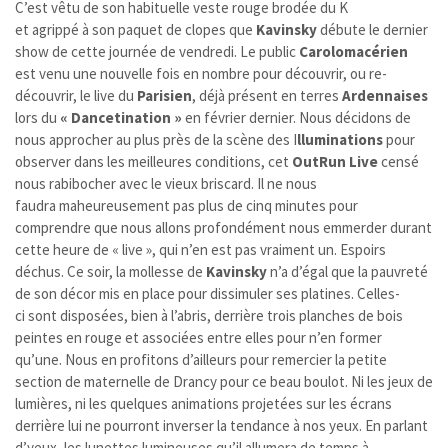
C’est vêtu de son habituelle veste rouge brodée du K
et agrippé à son paquet de clopes que
Kavinsky
débute le dernier
show de cette journée de vendredi. Le public
Carolomacérien
est venu une nouvelle fois en nombre pour découvrir, ou re-
découvrir, le live du
Parisien
, déjà présent en terres
Ardennaises
lors du
« Dancetination »
en février dernier. Nous décidons de
nous approcher au plus près de la scène des I
lluminations
pour
observer dans les meilleures conditions, cet
OutRun
Live
censé
nous rabibocher avec le vieux briscard. Il ne nous
faudra maheureusement pas plus de cinq minutes pour
comprendre que nous allons profondément nous emmerder durant
cette heure de « live », qui n’en est pas vraiment un. Espoirs
déchus. Ce soir, la mollesse de
Kavinsky
n’a d’égal que la pauvreté
de son décor mis en place pour dissimuler ses platines. Celles-
ci sont disposées, bien à l’abris, derrière trois planches de bois
peintes en rouge et associées entre elles pour n’en former
qu’une. Nous en profitons d’ailleurs pour remercier la petite
section de maternelle de Drancy pour ce beau boulot. Ni les jeux de
lumières, ni les quelques animations projetées sur les écrans
derrière lui ne pourront inverser la tendance à nos yeux. En parlant
d’yeux, les lunettes lumineuses qu’il allumera de temps à