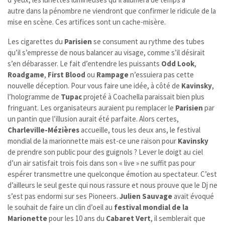
autre dans la pénombre ne viendront que confirmer le ridicule de la
mise en scène. Ces artifices sont un cache-misère.
Les cigarettes du
Parisien
se consument au rythme des tubes
qu’il s’empresse de nous balancer au visage, comme s’il désirait
s’en débarasser. Le fait d’entendre les puissants
Odd Look
,
Roadgame
,
First Blood
ou
Rampage
n’essuiera pas cette
nouvelle déception. Pour vous faire une idée, à côté de
Kavinsky
,
l’hologramme de
Tupac
projeté à Coachella paraissait bien plus
fringuant. Les organisateurs auraient pu remplacer le
Parisien
par
un pantin que l’illusion aurait été parfaite. Alors certes,
Charleville-Mézières
accueille, tous les deux ans, le festival
mondial de la marionnette mais est-ce une raison pour
Kavinsky
de prendre son public pour des guignols ? Lever le doigt au ciel
d’un air satisfait trois fois dans son « live » ne suffit pas pour
espérer transmettre une quelconque émotion au spectateur. C’est
d’ailleurs le seul geste qui nous rassure et nous prouve que le Dj ne
s’est pas endormi sur ses Pioneers.
Julien Sauvage
avait évoqué
le souhait de faire un clin d’oeil au
festival mondial de la
Marionette
pour les 10 ans du
Cabaret Vert
, il semblerait que