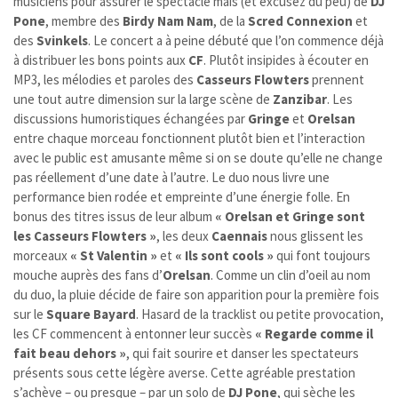
musiciens pour assurer le spectacle mais (et excusez du peu) de
DJ
Pone
, membre des
Birdy Nam Nam
, de la
Scred Connexion
et
des
Svinkels
. Le concert a à peine débuté que l’on commence déjà
à distribuer les bons points aux
CF
. Plutôt insipides à écouter en
MP3, les mélodies et paroles des
Casseurs Flowters
prennent
une tout autre dimension sur la large scène de
Zanzibar
. Les
discussions humoristiques échangées par
Gringe
et
Orelsan
entre chaque morceau fonctionnent plutôt bien et l’interaction
avec le public est amusante même si on se doute qu’elle ne change
pas réellement d’une date à l’autre. Le duo nous livre une
performance bien rodée et empreinte d’une énergie folle. En
bonus des titres issus de leur album
« Orelsan et Gringe sont
les Casseurs Flowters »
, les deux
Caennais
nous glissent les
morceaux
« St Valentin »
et
« Ils sont cools »
qui font toujours
mouche auprès des fans d’
Orelsan
. Comme un clin d’oeil au nom
du duo, la pluie décide de faire son apparition pour la première fois
sur le
Square Bayard
. Hasard de la tracklist ou petite provocation,
les CF commencent à entonner leur succès
« Regarde comme il
fait beau dehors »
, qui fait sourire et danser les spectateurs
présents sous cette légère averse. Cette agréable prestation
s’achève – ou presque – par un solo de
DJ Pone
, qui sèche les