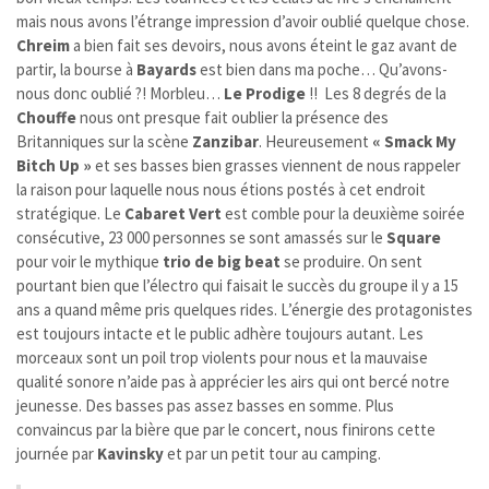
mais nous avons l’étrange impression d’avoir oublié quelque chose.
Chreim
a bien fait ses devoirs, nous avons éteint le gaz avant de
partir, la bourse à
Bayards
est bien dans ma poche… Qu’avons-
nous donc oublié ?! Morbleu…
Le Prodige
!! Les 8 degrés de la
Chouffe
nous ont presque fait oublier la présence des
Britanniques sur la scène
Zanzibar
. Heureusement
« Smack My
Bitch Up »
et ses basses bien grasses viennent de nous rappeler
la raison pour laquelle nous nous étions postés à cet endroit
stratégique. Le
Cabaret Vert
est comble pour la deuxième soirée
consécutive, 23 000 personnes se sont amassés sur le
Square
pour voir le mythique
trio de big beat
se produire. On sent
pourtant bien que l’électro qui faisait le succès du groupe il y a 15
ans a quand même pris quelques rides. L’énergie des protagonistes
est toujours intacte et le public adhère toujours autant. Les
morceaux sont un poil trop violents pour nous et la mauvaise
qualité sonore n’aide pas à apprécier les airs qui ont bercé notre
jeunesse. Des basses pas assez basses en somme. Plus
convaincus par la bière que par le concert, nous finirons cette
journée par
Kavinsky
et par un petit tour au camping.