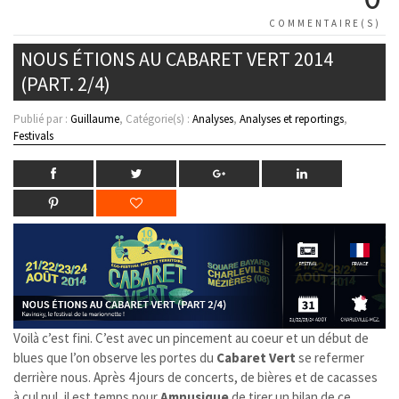
COMMENTAIRE(S)
NOUS ÉTIONS AU CABARET VERT 2014
(PART. 2/4)
Publié par :
Guillaume
, Catégorie(s) :
Analyses
,
Analyses et reportings
,
Festivals
Voilà c’est fini. C’est avec un pincement au coeur et un début de
blues que l’on observe les portes du
Cabaret Vert
se refermer
derrière nous. Après 4 jours de concerts, de bières et de cacasses
à cul nul, il est temps pour
Amnusique
de tirer un bilan de ce