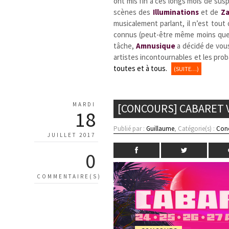
ont mis fin à ces longs mois de sus
scènes des
Illuminations
et de
Za
musicalement parlant, il n’est tou
connus (peut-être même moins que pl
tâche,
Amnusique
a décidé de vous
artistes incontournables et les pro
toutes et à tous.
(SUITE…)
MARDI
[CONCOURS] CABARET V
18
Publié par :
Guillaume
, Catégorie(s) :
Con
JUILLET 2017
0
COMMENTAIRE(S)