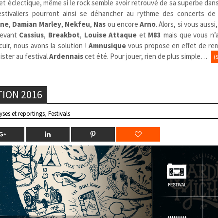
et éclectique, même si le rock semble avoir retrouvé de sa superbe dans
estivaliers pourront ainsi se déhancher au rythme des concerts de
ine
,
Damian Marley
,
Nekfeu
,
Nas
ou encore
Arno
. Alors, si vous auss
devant
Cassius
,
Breakbot
,
Louise Attaque
et
M83
mais que vous n’
uir, nous avons la solution !
Amnusique
vous propose en effet de rem
ister au festival
Ardennais
cet été. Pour jouer, rien de plus simple…
(
TION 2016
yses et reportings
,
Festivals