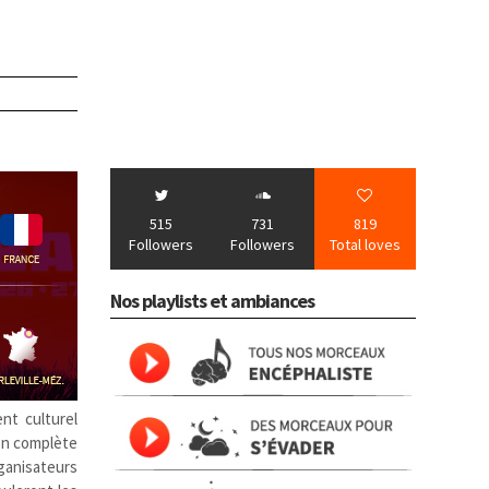
515
731
819
Followers
Followers
Total loves
Nos playlists et ambiances
nt culturel
ion complète
rganisateurs