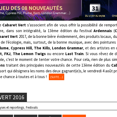
le
Cabaret Vert
s’associent afin de vous offrir la possibilité de rempor
re, dans son intégralité, la 13ème édition du festival
Ardennais
(
C
baret Vert
2017, de la bonne bière évidemment, des produits locaux, d
 de l’écologie, mais, surtout, de la bonne musique, avec des pointures
lume
,
Cypress Hill
,
The Kills
,
London Grammar
, et des artistes en 
it
,
FKJ
,
The Lemon Twigs
ou encore
Last Train
. Si vous rêvez de 
le, c’est le moment de tenter votre chance. Pour cela, rien de plus simp
ons
traitant des principales nouveautés de cette 13ème édition du
Cab
 sort qui désignera les noms des deux gagnant(e)s, le vendredi 4 août pr
e chance à toutes et à tous !
(SUITE…)
VERT 2016
yses et reportings
,
Festivals