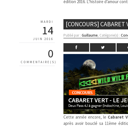
édition 2016. L’histoire d’amour con
MARDI
[CONCOURS] CABARET V
14
Publié par :
Guillaume
, Catégorie(s) :
Con
JUIN 2016
0
COMMENTAIRE(S)
Cette année encore, le
Cabaret V
après avoir bouclé sa 11ème éditi