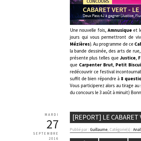
Une nouvelle fois,
Amnusique
et 
jours qui vous permettront de viv
Mézières
). Au programme de ce
Ca
la bande dessinée, des arts de rue,
présente plus telles que
Justice
,
F
que
Carpenter Brut
,
Petit Biscu
redécouvrir ce festival incontournab
suffit de bien répondre à
8 questi
Vous participerez alors au tirage au
du concours le 3 août à minuit) Bonn
MARDI
[REPORT] LE CABARET 
27
Publié par :
Guillaume
, Catégorie(s) :
Anal
SEPTEMBRE
2016