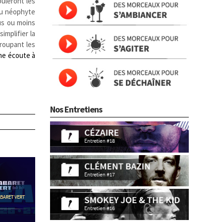
ouleront les
 ou néophyte
us ou moins
implifier la
roupant les
ne écoute à
Nos Entretiens