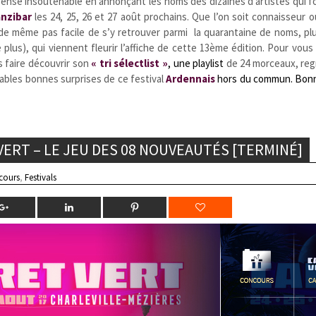
pense insoutenable en annonçant les noms des dizaines d’artistes qui f
nzibar
les 24, 25, 26 et 27 août prochains. Que l’on soit connaisseur
t de même pas facile de s’y retrouver parmi la quarantaine de noms, pl
us), qui viennent fleurir l’affiche de cette 13ème édition. Pour vous s
 faire découvrir son
« tri sélectlist »
, une playlist
de 24 morceaux, reg
bables bonnes surprises de ce festival
Ardennais
hors du commun. Bon
ERT – LE JEU DES 08 NOUVEAUTÉS [TERMINÉ]
cours
,
Festivals