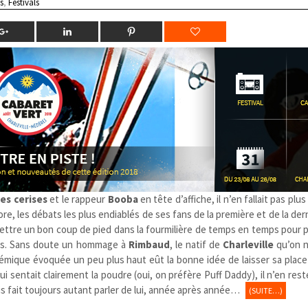
s
,
Festivals
es cerises
et le rappeur
Booba
en tête d’affiche, il n’en fallait pas plu
re, les débats les plus endiablés de ses fans de la première et de la der
ettre un bon coup de pied dans la fourmilière de temps en temps pour p
ptes. Sans doute un hommage à
Rimbaud
, le natif de
Charleville
qu’on n
polémique évoquée un peu plus haut eût la bonne idée de laisser sa plac
ui sentait clairement la poudre (oui, on préfère Puff Daddy), il n’en res
ois fait toujours autant parler de lui, année après année…
(SUITE…)