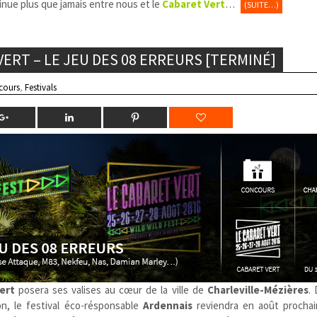
tinue plus que jamais entre nous et le
Cabaret Vert
…
(SUITE…)
ERT – LE JEU DES 08 ERREURS [TERMINÉ]
cours
,
Festivals
ert
posera ses valises au cœur de la ville de
Charleville-Mézières
.
on, le festival éco-résponsable
Ardennais
reviendra en août procha