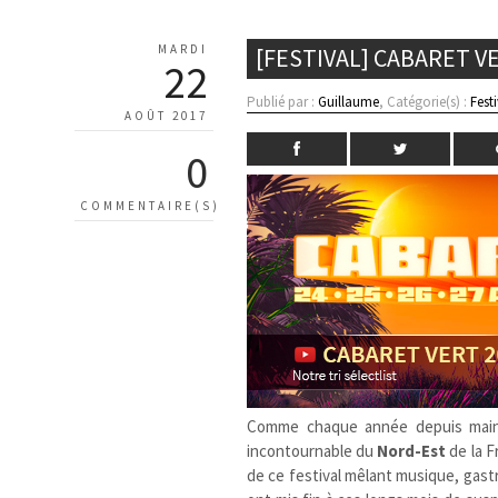
MARDI
[FESTIVAL] CABARET V
22
Publié par :
Guillaume
, Catégorie(s) :
Fest
AOÛT 2017
0
COMMENTAIRE(S)
Comme chaque année depuis maint
incontournable du
Nord-Est
de la F
de ce festival mêlant musique, gastr