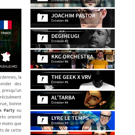
Ardennes, la
nonder des
, presqu’un
 précisément
 rue, bonne
k Party
ou
très orienté
de moins que
ts de cette