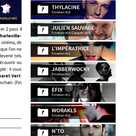
ter 2 pass 4
harleville-
u cinéma, de
 que l’on ne
devenir tels
découvrir ou
le : il vous
aret Vert
.
ochain. (Fin