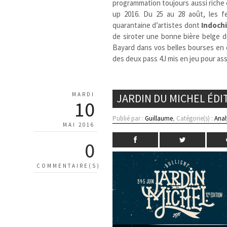
programmation toujours aussi riche 
up 2016. Du 25 au 28 août, les f
quarantaine d’artistes dont
Indoch
de siroter une bonne bière belge 
Bayard dans vos belles bourses en c
des deux pass 4J mis en jeu pour ass
MARDI
JARDIN DU MICHEL ÉDI
10
Publié par :
Guillaume
, Catégorie(s) :
Anal
MAI 2016
0
COMMENTAIRE(S)