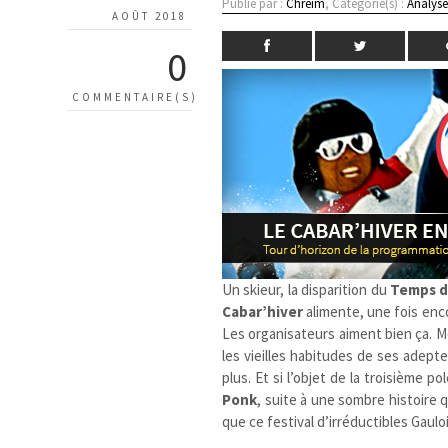
Publié par :
Chreim
, Catégorie(s) :
Analyse
AOÛT 2018
0
COMMENTAIRE(S)
Un skieur, la disparition du
Temps d
Cabar’hiver
alimente, une fois enco
Les organisateurs aiment bien ça. M
les vieilles habitudes de ses ade
plus. Et si l’objet de la troisième 
Ponk
, suite à une sombre histoire q
que ce festival d’irréductibles Gaul