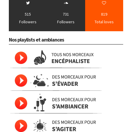
515
731
819
Followers
Followers
Total loves
Nos playlists et ambiances