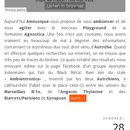
Aujourd’hui
Amnusique
vous propose de vous
ambiancer
et de
vous
agiter
avec le morceau
Playground
de la
formation
Agnostica
. Une fois n’est pas coutume, nous avons
vraiment eu beaucoup de mal à dégoter des informations
concernant ce mystérieux duo tout droit venu d’
Autriche
. Quand
on effectue quelques recherches sur internet, on ne trouve que
très peu de traces du binôme. La quasi-totalité des résultats nous
envoyant même sur la page Facebook d’un groupe éponyme
Indonésien qui fait du Black Métal. Bien loin du style
«
Ambientronica
« , inventé par les deux
Autrchiens
, à
califourchon (fallait oser le place celui-ci) entre les univers du
Marseillais
N’to
, de l’
Angevin
Thylacine
et des
Biarrots/Parisiens
de
Synapson
.
(SUITE…)
VENDREDI
28