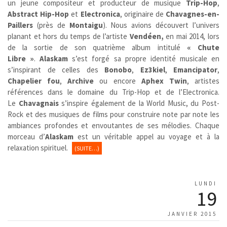
un jeune compositeur et producteur de musique
Trip-Hop
,
Abstract Hip-Hop
et
Electronica
, originaire de
Chavagnes-en-
Paillers
(près de
Montaigu
)
. Nous avions découvert l’univers
planant et hors du temps de l’artiste
Vendéen,
en mai 2014, lors
de la sortie de son quatrième album intitulé
« Chute
Libre »
.
Alaskam
s’est forgé sa propre identité musicale en
s’inspirant de celles des
Bonobo
,
Ez3kiel
,
Emancipator
,
Chapelier fou
,
Archive
ou encore
Aphex Twin
, artistes
références dans le domaine du Trip-Hop et de l’Electronica.
Le
Chavagnais
s’inspire également de la World Music, du Post-
Rock et des musiques de films pour construire note par note les
ambiances profondes et envoutantes de ses mélodies. Chaque
morceau d’
Alaskam
est un véritable appel au voyage et à la
relaxation spirituel.
(SUITE…)
LUNDI
19
JANVIER 2015