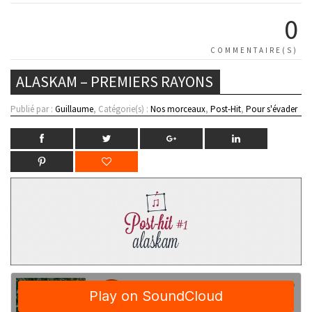
0
COMMENTAIRE(S)
ALASKAM – PREMIERS RAYONS
Publié par :
Guillaume
, Catégorie(s) :
Nos morceaux
,
Post-Hit
,
Pour s'évader