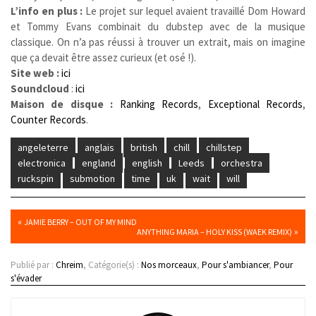
L’info en plus :
Le projet sur lequel avaient travaillé Dom Howard
et Tommy Evans combinait du dubstep avec de la musique
classique. On n’a pas réussi à trouver un extrait, mais on imagine
que ça devait être assez curieux (et osé !).
Site web :
ici
Soundcloud
:
ici
Maison de disque :
Ranking Records
,
Exceptional Records
,
Counter Records
.
angeleterre
anglais
british
chill
chillstep
electronica
england
english
Leeds
orchestra
ruckspin
submotion
time
uk
wait
will
«
JAMIE BERRY – OUT OF MY MIND
»
ANYTHING MARIA – HOLY KISS (WAEK REMIX)
Publié par :
Chreim
, Catégorie(s) :
Nos morceaux
,
Pour s'ambiancer
,
Pour
s'évader