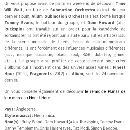
On vous propose avant de partir en weekend de découvrir
Time
Will Wait
, un titre de
Submotion Orchestra
extrait de leur
dernier album,
Alium
.
Submotion Orchestra
s’est formé lorsque
Tommy Evans
, le batteur du groupe, et
Dom Howard
(alias
Ruckspin
) ont travaillé sur un projet pour la cathédrale de
Yorkminster. Ils ont été rejoint par la suite par 5 autres artistes issu
de la scène musicale de Leeds. Issus de milieux musicaux
différents, ils ont forcément des influences musicales différentes
(jazz, musique classique, blues, soul, R&B, dubstep, grime,
etc…). Le groupe a su profiter de cette diversité pour créer
3 albums qui s’inscrivent dans des univers assez variés :
Finest
Hour
(2011),
Fragments
(2012) et
Alium
, sorti le 24 novembre
dernier.
On vous conseille également de découvrir
le remix de Planas de
leur morceau Finest Hour
.
Pays :
Angleterre.
Style musical :
Electronica.
Nom(s) :
Ruby Wood, Dom Howard (a.k.a. Ruckspin), Tommy Evans,
Danny Templeman, Chris Hargreaves, Taz Modi, Simon Beddoe.