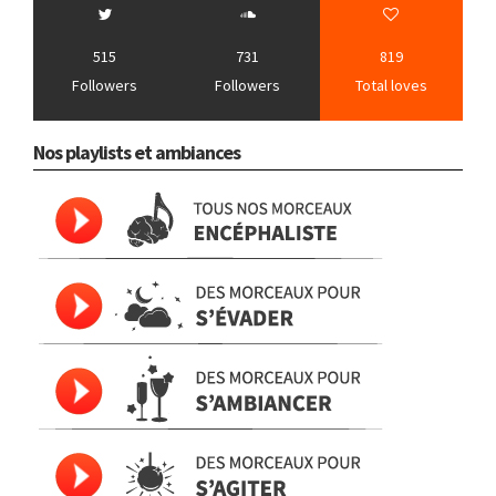
515
731
819
Followers
Followers
Total loves
Nos playlists et ambiances