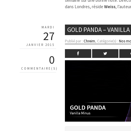
semaine sur une bonne note. Directio
dans Londres, réside
Weiss
, l’aute
MARDI
GOLD PANDA – VANILLA
27
Publié par :
Chreim
, Catégorie(s) :
Nos mo
JANVIER 2015
0
COMMENTAIRE(S)