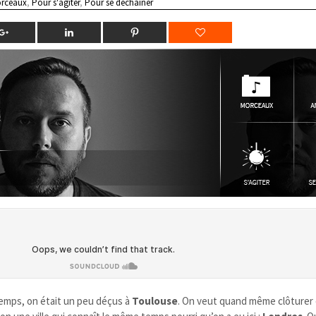
rceaux
,
Pour s'agiter
,
Pour se déchainer
emps, on était un peu déçus à
Toulouse
. On veut quand même clôturer