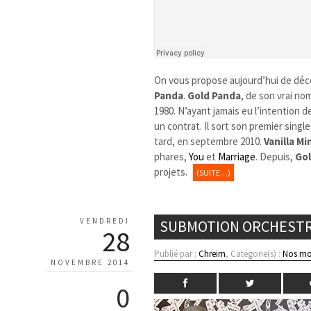
On vous propose aujourd’hui de déc
Panda
.
Gold Panda
, de son vrai no
1980. N’ayant jamais eu l’intention d
un contrat. Il sort son premier singl
tard, en septembre 2010.
Vanilla Mi
phares,
You
et
Marriage
. Depuis,
Go
projets.
(SUITE…)
VENDREDI
SUBMOTION ORCHESTRA
28
Publié par :
Chreim
, Catégorie(s) :
Nos mo
NOVEMBRE 2014
0