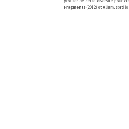
profiter de cette diversité pour cr
Fragments
(2012) et
Alium
, sorti 