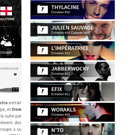
stra
extrait
upe, et
Dom
 la suite par
rcément des
groupe a su