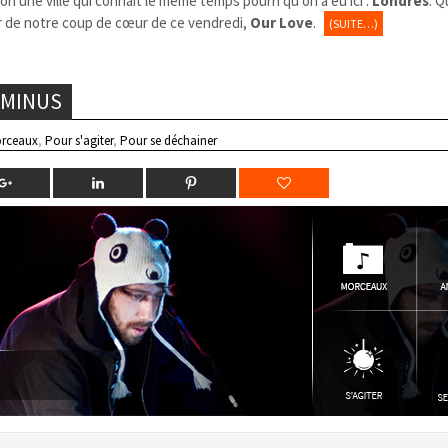
n une ville qui connaît le même temps pourri qu’on a eu ici :
Londres
. Q
ur de notre coup de cœur de ce vendredi,
Our Love
.
(SUITE…)
 MINUS
rceaux
,
Pour s'agiter
,
Pour se déchainer