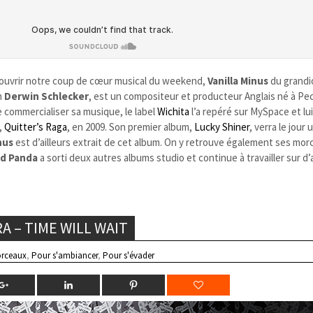
ouvrir notre coup de cœur musical du weekend,
Vanilla Minus
du grand
m
Derwin Schlecker
, est un compositeur et producteur Anglais né à P
e commercialiser sa musique, le label
Wichita
l’a repéré sur MySpace et lu
e,
Quitter’s Raga
, en 2009. Son premier album,
Lucky Shiner
, verra le jour 
nus
est d’ailleurs extrait de cet album. On y retrouve également ses mo
ld Panda
a sorti deux autres albums studio et continue à travailler sur d
 – TIME WILL WAIT
rceaux
,
Pour s'ambiancer
,
Pour s'évader