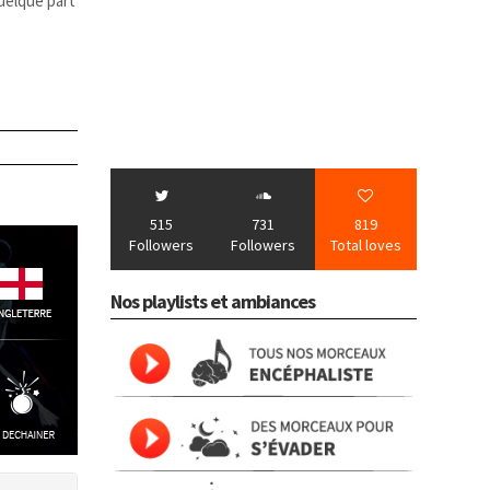
uelque part
515
731
819
Followers
Followers
Total loves
Nos playlists et ambiances