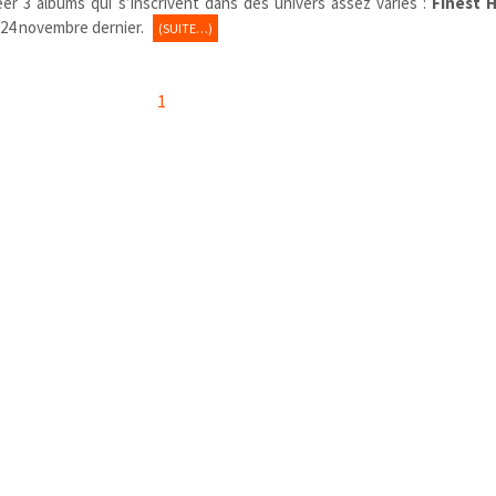
éer 3 albums qui s’inscrivent dans des univers assez variés :
Finest 
le 24 novembre dernier.
(SUITE…)
1