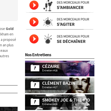
iose
Gold
eckham en
i a proposé
un an plus
rceaux
Nos Entretiens
’autres