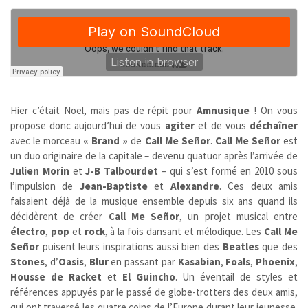
Hier c’était Noël, mais pas de répit pour
Amnusique
! On vous
propose donc aujourd’hui de vous
agiter
et de vous
déchaîner
avec le morceau
« Brand »
de
Call Me Señor
.
Call Me Señor
est
un duo originaire de la capitale – devenu quatuor après l’arrivée de
Julien Morin
et
J-B Talbourdet
– qui s’est formé en 2010 sous
l’impulsion de
Jean-Baptiste
et
Alexandre
. Ces deux amis
faisaient déjà de la musique ensemble depuis six ans quand ils
décidèrent de créer
Call Me Señor
, un projet musical entre
électro
,
pop
et
rock
, à la fois dansant et mélodique. Les
Call Me
Señor
puisent leurs inspirations aussi bien des
Beatles
que des
Stones
, d’
Oasis
,
Blur
en passant par
Kasabian
,
Foals
,
Phoenix
,
Housse de Racket
et
El Guincho
. Un éventail de styles et
références appuyés par le passé de globe-trotters des deux amis,
qui ont traversé les quatre coins de l’Europe durant leur jeunesse.