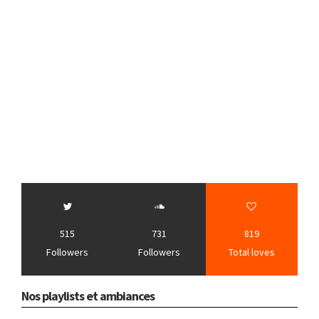
515
731
819
Followers
Followers
Total loves
Nos playlists et ambiances