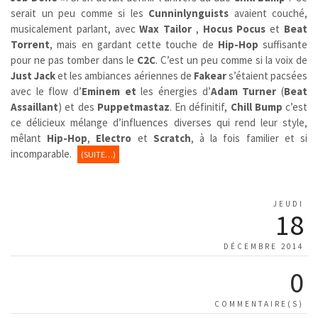
serait un peu comme si les
Cunninlynguists
avaient couché,
musicalement parlant, avec
Wax Tailor
,
Hocus Pocus
et
Beat
Torrent
, mais en gardant cette touche de
Hip-Hop
suffisante
pour ne pas tomber dans le
C2C
. C’est un peu comme si la voix de
Just Jack
et les ambiances aériennes de
Fakear
s’étaient pacsées
avec le flow d’
Eminem et
les énergies d’
Adam Turner
(
Beat
Assaillant
) et des
Puppetmastaz
. En définitif,
Chill Bump
c’est
ce délicieux mélange d’influences diverses qui rend leur style,
mêlant
Hip-Hop
,
Electro
et
Scratch
, à la fois familier et si
incomparable.
(SUITE…)
JEUDI
18
DÉCEMBRE 2014
0
COMMENTAIRE(S)