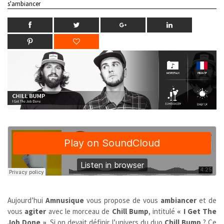
s'ambiancer
Aujourd’hui
Amnusique
vous propose de vous
ambiancer
et de
vous
agiter
avec le morceau de
Chill Bump
, intitulé
« I Get The
Job Done »
. Si on devait définir l’univers du duo
Chill Bump
? Ce