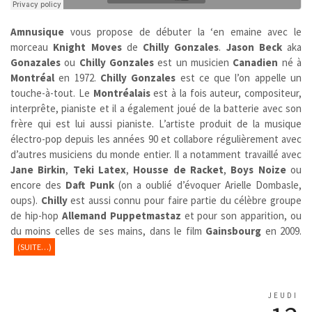
Amnusique
vous propose de débuter la ‘en emaine avec le
morceau
Knight Moves
de
Chilly Gonzales
.
Jason Beck
aka
Gonazales
ou
Chilly Gonzales
est un musicien
Canadien
né à
Montréal
en 1972.
Chilly Gonzales
est ce que l’on appelle un
touche-à-tout. Le
Montréalais
est à la fois auteur, compositeur,
interprête, pianiste et il a également joué de la batterie avec son
frère qui est lui aussi pianiste. L’artiste produit de la musique
électro-pop depuis les années 90 et collabore régulièrement avec
d’autres musiciens du monde entier. Il a notamment travaillé avec
Jane Birkin
,
Teki Latex
,
Housse de Racket
,
Boys Noize
ou
encore des
Daft Punk
(on a oublié d’évoquer Arielle Dombasle,
oups).
Chilly
est aussi connu pour faire partie du célèbre groupe
de hip-hop
Allemand
Puppetmastaz
et pour son apparition, ou
du moins celles de ses mains, dans le film
Gainsbourg
en 2009.
(SUITE…)
JEUDI