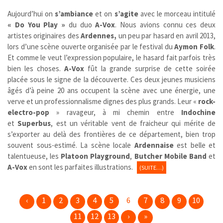
Aujourd’hui on
s’ambiance
et on
s’agite
avec le morceau intitulé
« Do You Play »
du duo
A-Vox
. Nous avions connu ces deux
artistes originaires des
Ardennes,
un peu par hasard en avril 2013,
lors d’une scène ouverte organisée par le festival du
Aymon Folk
.
Et comme le veut l’expression populaire, le hasard fait parfois très
bien les choses.
A-Vox
fût la grande surprise de cette soirée
placée sous le signe de la découverte. Ces deux jeunes musiciens
âgés d’à peine 20 ans occupent la scène avec une énergie, une
verve et un professionnalisme dignes des plus grands. Leur «
rock-
electro-pop
» ravageur, à mi chemin entre
Indochine
et
Superbus
,
est un véritable vent de fraicheur qui mérite de
s’exporter au delà des frontières de ce département, bien trop
souvent sous-estimé. La scène locale
Ardennaise
est belle et
talentueuse, les
Platoon Playground
,
Butcher Mobile Band
et
A-Vox
en sont les parfaites illustrations.
(SUITE…)
‹
1
2
3
4
5
6
7
8
9
10
11
12
13
›
»