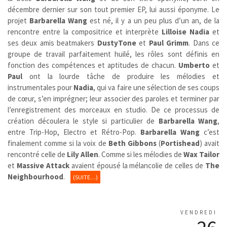
décembre dernier sur son tout premier EP, lui aussi éponyme. Le
projet
Barbarella Wang
est né, il y a un peu plus d’un an, de la
rencontre entre la compositrice et interprète
Lilloise Nadia
et
ses deux amis beatmakers
DustyTone
et
Paul Grimm
. Dans ce
groupe de travail parfaitement huilé, les rôles sont définis en
fonction des compétences et aptitudes de chacun.
Umberto
et
Paul
ont la lourde tâche de produire les mélodies et
instrumentales pour
Nadia
, qui va faire une sélection de ses coups
de cœur, s’en imprégner; leur associer des paroles et terminer par
l’enregistrement des morceaux en studio. De ce processus de
création découlera le style si particulier de
Barbarella Wang
,
entre Trip-Hop, Electro et Rétro-Pop.
Barbarella Wang
c’est
finalement comme si la voix de
Beth Gibbons
(
Portishead
) avait
rencontré celle de
Lily Allen
. Comme si les mélodies de
Wax Tailor
et
Massive Attack
avaient épousé la mélancolie de celles de
The
Neighbourhood
.
(SUITE…)
VENDREDI