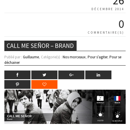
26
DÉCEMBRE 2014
0
COMMENTAIRE(S)
CALL ME SEÑOR – BRAND
Publié par :
Guillaume
, Catégorie(s) :
Nos morceaux
,
Pour s'agiter
,
Pour se
déchainer