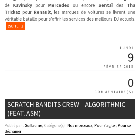
de
Kavinsky
pour
Mercedes
ou encore
Sentaï
des
Tha
Trickaz
pour
Renault
, les marques de voitures se livrent une
véritable bataille pour s’offrir les services des meilleurs DJ actuels.
(SUITE…)
LUNDI
9
FÉVRIER 2015
0
COMMENTAIRE(S)
SCRATCH BANDITS CREW – ALGORITHMIC
(FEAT. ASM)
Publié par :
Guillaume
, Catégorie(s) :
Nos morceaux
,
Pour s'agiter
,
Pour se
déchainer