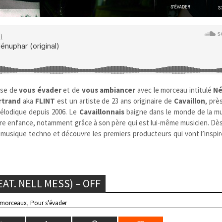
ose de
vous évader
et de
vous ambiancer
avec le morceau intitulé
Né
rtrand
aka
FLINT
est un artiste de 23 ans originaire de
Cavaillon
, prè
élodique depuis 2006. Le
Cavaillonnais
baigne dans le monde de la mu
ndre enfance, notamment grâce à son père qui est lui-même musicien. Dès
a musique techno et découvre les premiers producteurs qui vont l’inspi
AT. NELL MESS) – OFF
 morceaux
,
Pour s'évader