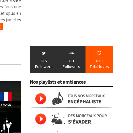
titulé
« 69 »
es fans une
 cet opus en
les jumelles
)
515
731
819
Followers
Followers
Total loves
Nos playlists et ambiances