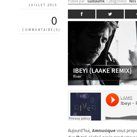
Publié par :
Guillaume
, Catégorie(s) :
Nos
JUILLET 2015
0
COMMENTAIRE(S)
Aujourd’hui,
Amnusique
vous prop