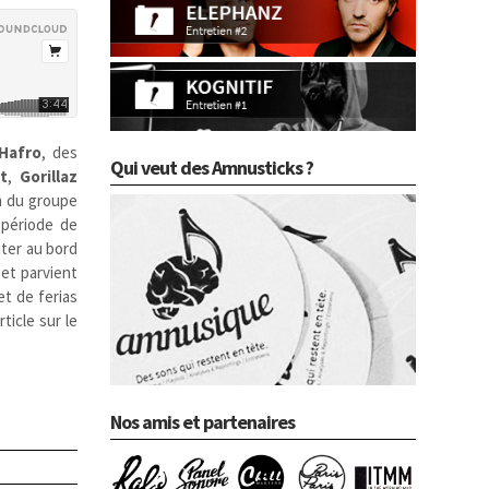
Hafro
, des
Qui veut des Amnusticks ?
t
,
Gorillaz
um du groupe
 période de
iter au bord
 et parvient
et de ferias
ticle sur le
Nos amis et partenaires