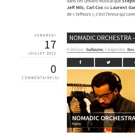
dans cet univers musical que
Stép
Jeff Mils
,
Carl Cox
ou
Laurent Ga
de « teffeurs », c’est l’ennui qui c
VENDREDI
NOMADIC ORCHESTRA –
17
Publié par :
Guillaume
, Catégorie(s) :
Nos
JUILLET 2015
0
COMMENTAIRE(S)