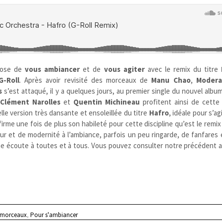
pose de
vous ambiancer
et de
vous agiter
avec le remix du titre
G-Roll
. Après avoir revisité des morceaux de
Manu Chao
,
Modera
s
s’est attaqué, il y a quelques jours, au premier single du nouvel alb
.
Clément Narolles
et
Quentin Michineau
profitent ainsi de cette
le version très dansante et ensoleillée du titre
Hafro
, idéale pour s’ag
irme une fois de plus son habileté pour cette discipline qu’est le remix
ur et de modernité à l’ambiance, parfois un peu ringarde, de fanfares 
nne écoute à toutes et à tous. Vous pouvez consulter notre précédent ar
 morceaux
,
Pour s'ambiancer