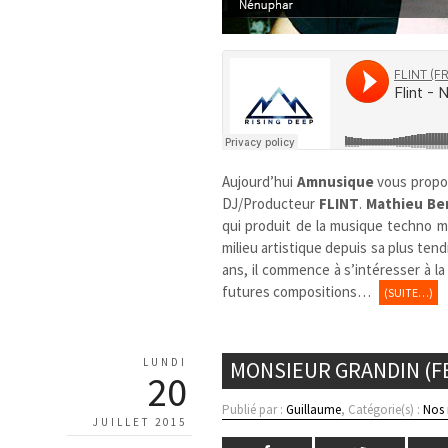
Aujourd’hui
Amnusique
vous prop
DJ/Producteur
FLINT
.
Mathieu Be
qui produit de la musique techno m
milieu artistique depuis sa plus te
ans, il commence à s’intéresser à l
futures compositions…
(SUITE…)
LUNDI
MONSIEUR GRANDIN (FE
20
Publié par :
Guillaume
, Catégorie(s) :
Nos
JUILLET 2015