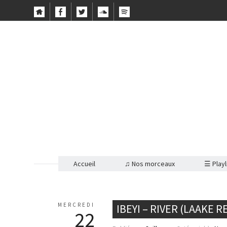
Accueil
♫ Nos morceaux
☰ Playl
MERCREDI
IBEYI – RIVER (LAAKE R
22