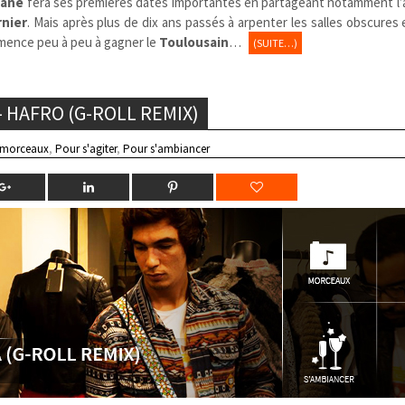
hane
fera ses premières dates importantes en partageant notamment l’a
rnier
. Mais après plus de dix ans passés à arpenter les salles obscures 
ommence peu à peu à gagner le
Toulousain
…
(SUITE…)
 HAFRO (G-ROLL REMIX)
 morceaux
,
Pour s'agiter
,
Pour s'ambiancer