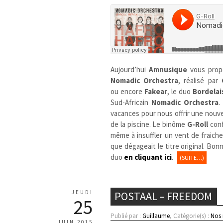
Aujourd’hui
Amnusique
vous pro
Nomadic Orchestra
, réalisé par
ou encore
Fakear
, le duo
Bordelai
Sud-Africain
Nomadic Orchestra
vacances pour nous offrir une nouvel
de la piscine. Le binôme
G-Roll
conf
même à insuffler un vent de fraiche
que dégageait le titre original. Bo
duo
en cliquant ici
.
(SUITE…)
JEUDI
POSTAAL – FREEDOM
25
Publié par :
Guillaume
, Catégorie(s) :
Nos
JUIN 2015