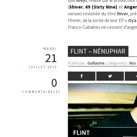
duo
Ibeyi
, réalisé par le producteur
(
Shiver
,
69 (Sixty Nine)
et
Ange
version revisitée du titre
River
, pr
février, de la sortie de leur EP
« Oya
Franco-Cubaines ne cessent d’augm
MARDI
FLINT – NÉNUPHAR
21
Publié par :
Guillaume
, Catégorie(s) :
Nos
JUILLET 2015
0
COMMENTAIRE(S)