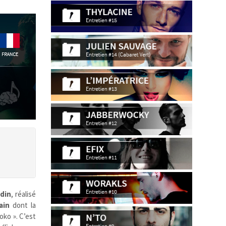
din
, réalisé
ain
dont la
oko ». C’est