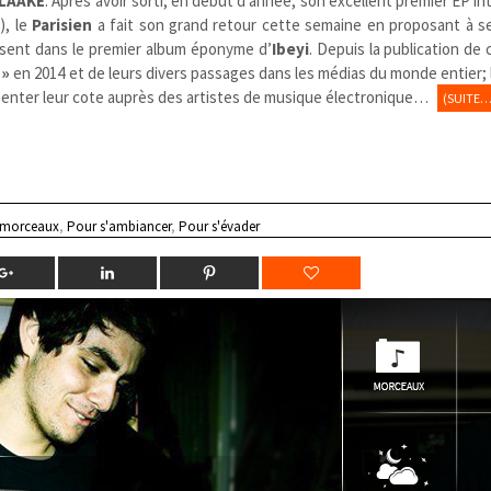
LAAKE
. Après avoir sorti, en début d’année, son excellent premier EP in
r
), le
Parisien
a fait son grand retour cette semaine en proposant à s
ésent dans le premier album éponyme d’
Ibeyi
. Depuis la publication de
 »
en 2014 et de leurs divers passages dans les médias du monde entier; 
enter leur cote auprès des artistes de musique électronique…
(SUITE…
 morceaux
,
Pour s'ambiancer
,
Pour s'évader