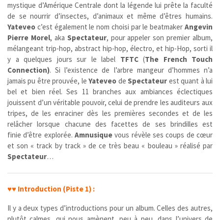
mystique d’Amérique Centrale dont la légende lui prête la faculté
de se nourrir d’insectes, d’animaux et même d’êtres humains.
Yateveo
c’est également le nom choisi par le beatmaker
Angevin
Pierre Morel
, aka
Spectateur
, pour appeler son premier album,
mélangeant trip-hop, abstract hip-hop, électro, et hip-Hop, sorti il
y a quelques jours sur le label
TFTC
(
The French Touch
Connection)
. Si l’existence de l’arbre mangeur d’hommes n’a
jamais pu être prouvée, le
Yateveo
de
Spectateur
est quant à lui
bel et bien réel. Ses 11 branches aux ambiances éclectiques
jouissent d’un véritable pouvoir, celui de prendre les auditeurs aux
tripes, de les enraciner dès les premières secondes et de les
relâcher lorsque chacune des facettes de ses brindilles est
finie d’être explorée.
Amnusique
vous révèle ses coups de cœur
et son « track by track » de ce très beau « bouleau » réalisé par
Spectateur
…
♥♥
Introduction (Piste 1) :
Il y a deux types d’introductions pour un album. Celles des autres,
plutôt calmes, qui nous amènent, peu à peu, dans l’univers de