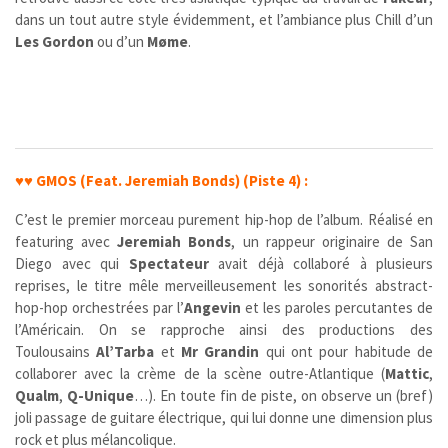
dans un tout autre style évidemment, et l’ambiance plus Chill d’un
Les Gordon
ou d’un
Møme
.
♥♥
GMOS (Feat. Jeremiah Bonds)
(Piste 4) :
C’est le premier morceau purement hip-hop de l’album. Réalisé en
featuring avec
Jeremiah Bonds
, un rappeur originaire de San
Diego avec qui
Spectateur
avait déjà collaboré à plusieurs
reprises, le titre mêle merveilleusement les sonorités abstract-
hop-hop orchestrées par l’
Angevin
et les paroles percutantes de
l’Américain. On se rapproche ainsi des productions des
Toulousains
Al’Tarba
et
Mr Grandin
qui ont pour habitude de
collaborer avec la crème de la scène outre-Atlantique (
Mattic
,
Qualm
,
Q-Unique
…). En toute fin de piste, on observe un (bref)
joli passage de guitare électrique, qui lui donne une dimension plus
rock et plus mélancolique.