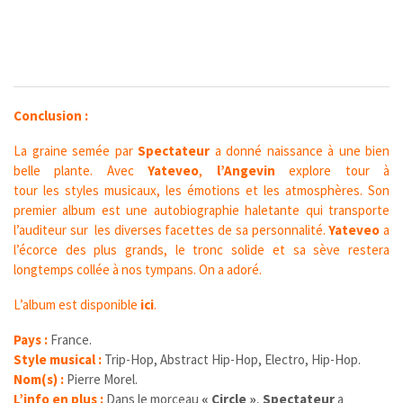
Conclusion :
La graine semée par
Spectateur
a donné naissance à une bien
belle plante. Avec
Yateveo
,
l’Angevin
explore tour à
tour les styles musicaux, les émotions et les atmosphères. Son
premier album est une autobiographie haletante qui transporte
l’auditeur sur les diverses facettes de sa personnalité.
Yateveo
a
l’écorce des plus grands, le tronc solide et sa sève restera
longtemps collée à nos tympans. On a adoré.
L’album est disponible
ici
.
Pays :
France.
Style musical :
Trip-Hop, Abstract Hip-Hop, Electro, Hip-Hop.
Nom(s) :
Pierre Morel.
L’info en plus :
Dans le morceau
« Circle »
,
Spectateur
a