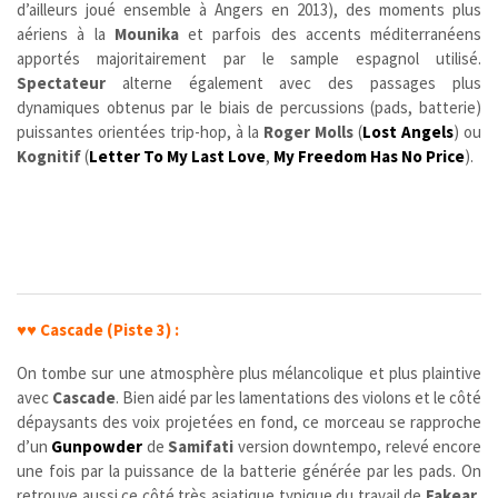
d’ailleurs joué ensemble à Angers en 2013), des moments plus
aériens à la
Mounika
et parfois des accents méditerranéens
apportés majoritairement par le sample espagnol utilisé.
Spectateur
alterne également avec des passages plus
dynamiques obtenus par le biais de percussions (pads, batterie)
puissantes orientées trip-hop, à la
Roger Molls
(
Lost Angels
) ou
Kognitif
(
Letter To My Last Love
,
My Freedom Has No Price
).
♥♥
Cascade (Piste 3) :
On tombe sur une atmosphère plus mélancolique et plus plaintive
avec
Cascade
. Bien aidé par les lamentations des violons et le côté
dépaysants des voix projetées en fond, ce morceau se rapproche
d’un
Gunpowder
de
Samifati
version downtempo, relevé encore
une fois par la puissance de la batterie générée par les pads. On
retrouve aussi ce côté très asiatique typique du travail de
Fakear
,