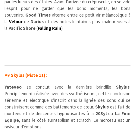
par les lueurs des étoiles. Avant l’arrivée du crépuscule, on se vide
l’esprit pour ne garder que les bons moments, les bons
souvenirs.
Good Times
alterne entre ce petit air mélancolique à
la
Velour
de
Darius
et des notes lointaines plus chaleureuses à
la
Pacific Shore
(
Falling Rain
).
♥♥
Skylus (Piste 11) :
Yateveo
se conclut avec la dernière brindille
Skylus
.
Principalement réalisée avec des synthétiseurs, cette conclusion
aérienne et électrique s’inscrit dans la lignée des sons qui se
construisent comme des battements de cœur.
Skylus
est fait de
montées et de descentes hypnotisantes à la
20Syl
ou
La Fine
Equipe
, sans le côté turntablism et scratch. Le morceau est un
raviveur d’émotions.