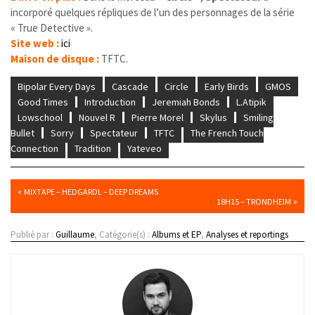
incorporé quelques répliques de l’un des personnages de la série
« True Detective ».
Site web :
ici
Maison de disque :
TFTC.
Bipolar Every Days
Cascade
Circle
Early Birds
GMOS
Good Times
Introduction
Jeremiah Bonds
L.Atipik
Lowschool
Nouvel R
Pierre Morel
Skylus
Smiling
Bullet
Sorry
Spectateur
TFTC
The French Touch
Connection
Tradition
Yateveo
«
MIXTAPE – HEDGARDL – DEEP DREAMS
»
18H15 – TRONDHEIM
Publié par :
Guillaume
, Catégorie(s) :
Albums et EP
,
Analyses et reportings