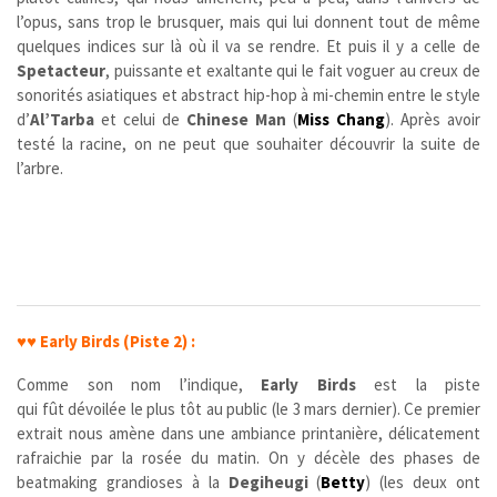
l’opus, sans trop le brusquer, mais qui lui donnent tout de même
quelques indices sur là où il va se rendre. Et puis il y a celle de
Spetacteur
, puissante et exaltante qui le fait voguer au creux de
sonorités asiatiques et abstract hip-hop à mi-chemin entre le style
d’
Al’Tarba
et celui de
Chinese Man
(
Miss Chang
). Après avoir
testé la racine, on ne peut que souhaiter découvrir la suite de
l’arbre.
♥♥
Early Birds (Piste 2) :
Comme son nom l’indique,
Early Birds
est la piste
qui fût dévoilée le plus tôt au public (le 3 mars dernier). Ce premier
extrait nous amène dans une ambiance printanière, délicatement
rafraichie par la rosée du matin. On y décèle des phases de
beatmaking grandioses à la
Degiheugi
(
Betty
) (les deux ont