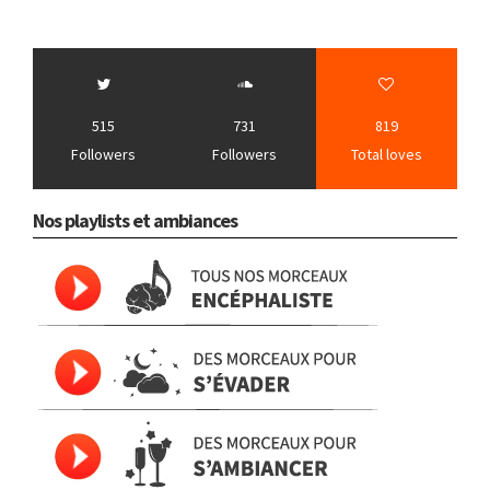
515
731
819
Followers
Followers
Total loves
Nos playlists et ambiances