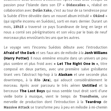
passion pour l’Islande dans son EP
« Didascalies »
, réalisé en
collaboration avec
Dolàn Xako
, c’est au tour de sa tendresse pour
la Suède d’être dévoilée dans un nouvel album intitulé
« Okänd »
(qui signifie inconnu en Suédois),
sorti en mars dernier. Durant un
mois,
18h15
a traversé ce pays Scandinave de long en large et
nous a conté ses pérégrinations et son vécu par le biais de neuf
morceaux plus envoûtants les uns que les autres.
Le voyage vers l’inconnu Suédois débute avec l’introduction
Afraid of the Dark
et ses faux airs de mélodie à la
Jonh Williams
(Harry Potter)
. Il nous emmène ensuite dans un univers un peu
plus sombre et plus froid avec
« Let The Right One In »
, titre
composé en deux parties, avec une première salve
grésillante
tirant vers l’abstract hip-hop à la
Alaskam
et une seconde plus
downtempo, à la
il:lo
(
Ara
), qui adoucit considérablement le
morceau. Après avoir parcouru le très aérien
Untitled
et la
berceuse
The Lost Boys
qui nous semble tout droit sorti d’une
vieille boite à musique, vient le temps de
Trondheim
, une
merveille de production dont l’introduction à la
Teardrop
de
Massive Attack
se transforme peu à peu en mélodie à mi-chemin