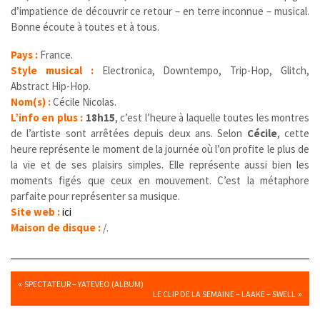
d’impatience de découvrir ce retour – en terre inconnue – musical.
Bonne écoute à toutes et à tous.
Pays :
France.
Style musical :
Electronica, Downtempo, Trip-Hop, Glitch,
Abstract Hip-Hop.
Nom(s) :
Cécile Nicolas.
L’info en plus :
18h15
, c’est l’heure à laquelle toutes les montres
de l’artiste sont arrêtées depuis deux ans. Selon
Cécile
, cette
heure représente le moment de la journée où l’on profite le plus de
la vie et de ses plaisirs simples. Elle représente aussi bien les
moments figés que ceux en mouvement. C’est la métaphore
parfaite pour représenter sa musique.
Site web :
ici
Maison de disque :
/.
«
SPECTATEUR – YATEVEO (ALBUM)
»
LE CLIP DE LA SEMAINE – LAAKE – SWELL