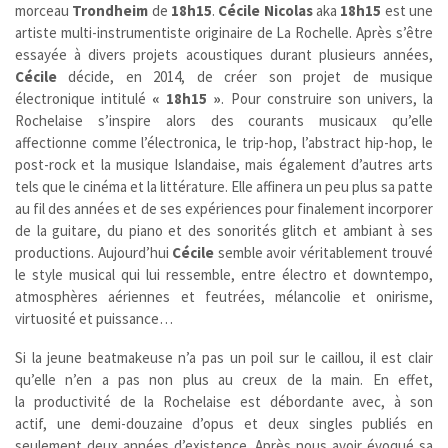
morceau
Trondheim
de
18h15
.
Cécile Nicolas
aka
18h15
est une
artiste multi-instrumentiste originaire de La Rochelle. Après s’être
essayée à divers projets acoustiques durant plusieurs années,
Cécile
décide, en 2014, de créer son projet de musique
électronique intitulé
« 18h15 »
. Pour construire son univers, la
Rochelaise s’inspire alors des courants musicaux qu’elle
affectionne comme l’électronica, le trip-hop, l’abstract hip-hop, le
post-rock et la musique Islandaise, mais également d’autres arts
tels que le cinéma et la littérature. Elle affinera un peu plus sa patte
au fil des années et de ses expériences pour finalement incorporer
de la guitare, du piano et des sonorités glitch et ambiant à ses
productions. Aujourd’hui
Cécile
semble avoir véritablement trouvé
le style musical qui lui ressemble, entre électro et downtempo,
atmosphères aériennes et feutrées, mélancolie et onirisme,
virtuosité et puissance…
Si la jeune beatmakeuse n’a pas un poil sur le caillou, il est clair
qu’elle n’en a pas non plus au creux de la main. En effet,
la productivité de la Rochelaise est débordante avec, à son
actif, une demi-douzaine d’opus et deux singles publiés en
seulement deux années d’existence. Après nous avoir évoqué sa