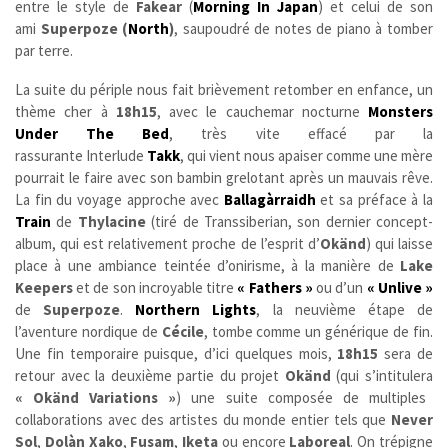
entre le style de
Fakear
(
Morning In Japan
) et celui de son
ami
Superpoze (
North
)
, saupoudré de notes de piano à tomber
par terre.
La suite du périple nous fait brièvement retomber en enfance, un
thème cher à
18h15
, avec le cauchemar nocturne
Monsters
Under The Bed
, très vite effacé par la
rassurante Interlude
Takk
, qui vient nous apaiser comme une mère
pourrait le faire avec son bambin grelotant après un mauvais rêve.
La fin du voyage approche avec
Ballagàrraidh
et sa préface à la
Train
de
Thylacine
(tiré de Transsiberian, son dernier concept-
album, qui est relativement proche de l’esprit d’
Okänd
) qui laisse
place à une ambiance teintée d’onirisme, à la manière de
Lake
Keepers
et de son incroyable titre
« Fathers »
ou d’un
« Unlive »
de
Superpoze
.
Northern Lights
, la neuvième étape de
l’aventure nordique de
Cécile
, tombe comme un générique de fin.
Une fin temporaire puisque, d’ici quelques mois,
18h15
sera de
retour avec la deuxième partie du projet
Okänd
(qui s’intitulera
« Okänd Variations »
) une suite composée de multiples
collaborations avec des artistes du monde entier tels que
Never
Sol
,
Dolàn Xako
,
Fusam
,
Iketa
ou encore
Laboreal
. On trépigne