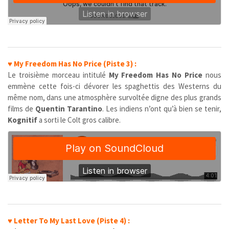
♥
My Freedom Has No Price (Piste 3) :
Le troisième morceau intitulé
My Freedom Has No Price
nous
emmène cette fois-ci dévorer les spaghettis des Westerns du
même nom, dans une atmosphère survoltée digne des plus grands
films de
Quentin Tarantino
. Les indiens n’ont qu’à bien se tenir,
Kognitif
a sorti le Colt gros calibre.
♥
Letter To My Last Love (Piste 4) :