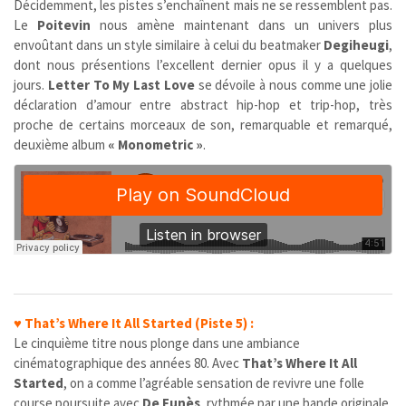
Décidemment, les pistes s’enchaînent mais ne se ressemblent pas.
Le
Poitevin
nous amène maintenant dans un univers plus
envoûtant dans un style similaire à celui du beatmaker
Degiheugi
,
dont nous présentions l’excellent dernier opus il y a quelques
jours.
Letter To My Last Love
se dévoile à nous comme une jolie
déclaration d’amour entre abstract hip-hop et trip-hop, très
proche de certains morceaux de son, remarquable et remarqué,
deuxième album
« Monometric »
.
♥
That’s Where It All Started (Piste 5) :
Le cinquième titre nous plonge dans une ambiance
cinématographique des années 80. Avec
That’s Where It All
Started
, on a comme l’agréable sensation de revivre une folle
course poursuite avec
De Funès
, rythmée par une bande originale