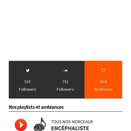
515
731
819
Followers
Followers
Total loves
Nos playlists et ambiances