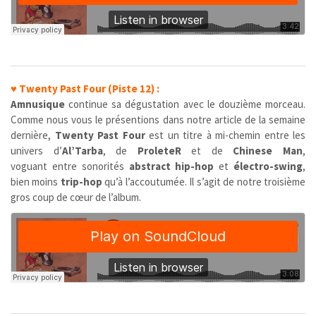
♥
Twenty Past Four (Piste 12) :
Amnusique
continue sa dégustation avec le douzième morceau.
Comme nous vous le présentions dans notre article de la semaine
dernière,
Twenty Past Four
est un titre à mi-chemin entre les
univers d’
Al’Tarba
, de
ProleteR
et de
Chinese Man
,
voguant entre sonorités
abstract hip-hop
et
électro-swing
,
bien moins
trip-hop
qu’à l’accoutumée. Il s’agit de notre troisième
gros coup de cœur de l’album.