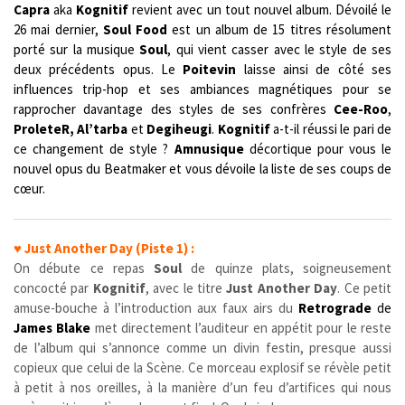
Capra
aka
Kognitif
revient avec un tout nouvel album. Dévoilé le
26 mai dernier,
Soul Food
est un album de 15 titres résolument
porté sur la musique
Soul
, qui vient casser avec le style de ses
deux précédents opus. Le
Poitevin
laisse ainsi de côté ses
influences trip-hop et ses ambiances magnétiques pour se
rapprocher davantage des styles de ses confrères
Cee-Roo
,
ProleteR, Al’tarba
et
Degiheugi
.
Kognitif
a-t-il réussi le pari de
ce changement de style ?
Amnusique
décortique pour vous le
nouvel opus du Beatmaker et vous dévoile la liste de ses coups de
cœur.
♥
Just Another Day (Piste 1) :
On débute ce repas
Soul
de quinze plats, soigneusement
concocté par
Kognitif
, avec le titre
Just Another Day
. Ce petit
amuse-bouche à l’introduction aux faux airs du
Retrograde
de
James Blake
met directement l’auditeur en appétit pour le reste
de l’album qui s’annonce comme un divin festin, presque aussi
copieux que celui de la Scène. Ce morceau explosif se révèle petit
à petit à nos oreilles, à la manière d’un feu d’artifices qui nous