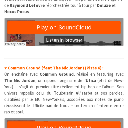
de
Raymond Lefevre
réorchestrée tour à tour par
Deluxe
et
Hocus Pocus
.
♥
Common Ground (feat The Mic Jordan) (Piste 6) :
On enchaîne avec
Common Ground
, réalisé en featuring avec
The Mic Jordan
, un rappeur originaire de l’
Utica
(état de New-
York). Il s’agit du premier titre réellement hip-hop de l’album. Son
univers rappelle celui du Toulousain
Al’Tarba
et ses paroles,
distillées par le MC New-Yorkais, associées aux notes de piano
réussissent le difficile pari de trouver un terrain d’entente entre
rap et soul.