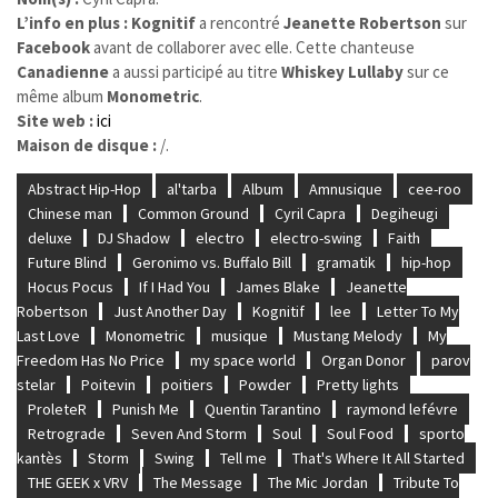
L’info en plus :
Kognitif
a rencontré
Jeanette Robertson
sur
Facebook
avant de collaborer avec elle. Cette chanteuse
Canadienne
a aussi participé au titre
Whiskey Lullaby
sur ce
même album
Monometric
.
Site web :
ici
Maison de disque :
/.
Abstract Hip-Hop
al'tarba
Album
Amnusique
cee-roo
Chinese man
Common Ground
Cyril Capra
Degiheugi
deluxe
DJ Shadow
electro
electro-swing
Faith
Future Blind
Geronimo vs. Buffalo Bill
gramatik
hip-hop
Hocus Pocus
If I Had You
James Blake
Jeanette
Robertson
Just Another Day
Kognitif
lee
Letter To My
Last Love
Monometric
musique
Mustang Melody
My
Freedom Has No Price
my space world
Organ Donor
parov
stelar
Poitevin
poitiers
Powder
Pretty lights
ProleteR
Punish Me
Quentin Tarantino
raymond lefévre
Retrograde
Seven And Storm
Soul
Soul Food
sporto
kantès
Storm
Swing
Tell me
That's Where It All Started
THE GEEK x VRV
The Message
The Mic Jordan
Tribute To