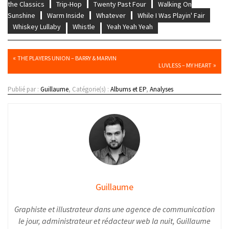
the Classics
Trip-Hop
Twenty Past Four
Walking On
Sunshine
Warm Inside
Whatever
While I Was Playin' Fair
Whiskey Lullaby
Whistle
Yeah Yeah Yeah
«
THE PLAYERS UNION – BARRY & MARVIN
»
LUVLESS – MY HEART
Publié par :
Guillaume
, Catégorie(s) :
Albums et EP
,
Analyses
Guillaume
Graphiste et illustrateur dans une agence de communication
le jour, administrateur et rédacteur web la nuit, Guillaume