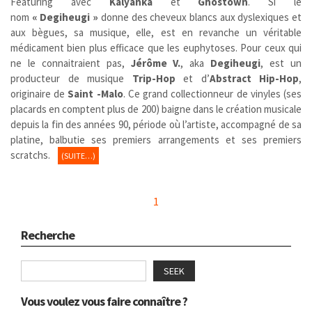
Featuring avec
Kalyanka
et
Ghostown
.
Si le
nom
« Degiheugi »
donne des cheveux blancs aux dyslexiques et
aux bègues, sa musique, elle, est en revanche un véritable
médicament bien plus efficace que les euphytoses. Pour ceux qui
ne le connaitraient pas,
Jérôme V.
, aka
Degiheugi
, est un
producteur de musique
Trip-Hop
et d’
Abstract
Hip-Hop
,
originaire de
Saint -Malo
. Ce grand collectionneur de vinyles (ses
placards en comptent plus de 200) baigne dans le création musicale
depuis la fin des années 90, période où l’artiste, accompagné de sa
platine, balbutie ses premiers arrangements et ses premiers
scratchs.
(SUITE…)
1
Recherche
SEEK
Vous voulez vous faire connaître ?