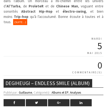
dans l’album. Un morceau à mi-chemin entre les univers
d’
Al’Tarba
, de
ProleteR
et de
Chinese Man
, voguant entre
sonorités
Abstract Hip-Hop
et
électro-swing
, et bien
moins
Trip-hop
qu’à l’accoutumé. Bonne écoute à toutes et à
tous.
(SUITE…)
MARDI
5
MAI 2015
0
COMMENTAIRE(S)
DEGIHEUGI – ENDLESS SMILE (ALBUM)
Publié par :
Guillaume
, Catégorie(s) :
Albums et EP
,
Analyses