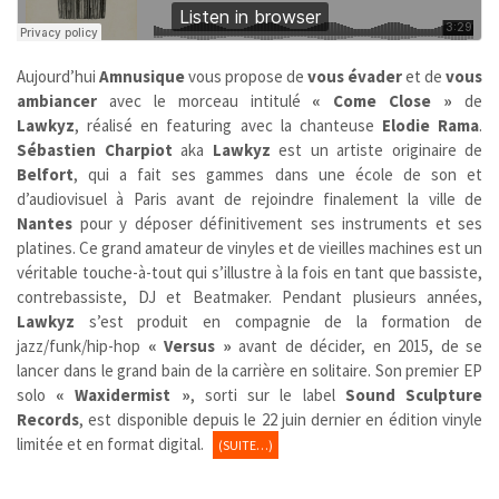
Aujourd’hui
Amnusique
vous propose de
vous évader
et de
vous
ambiancer
avec le morceau intitulé
« Come Close »
de
Lawkyz
, réalisé en featuring avec la chanteuse
Elodie Rama
.
Sébastien Charpiot
aka
Lawkyz
est un artiste originaire de
Belfort
, qui a fait ses gammes dans une école de son et
d’audiovisuel à Paris avant de rejoindre finalement la ville de
Nantes
pour y déposer définitivement ses instruments et ses
platines. Ce grand amateur de vinyles et de vieilles machines est un
véritable touche-à-tout qui s’illustre à la fois en tant que bassiste,
contrebassiste, DJ et Beatmaker. Pendant plusieurs années,
Lawkyz
s’est produit en compagnie de la formation de
jazz/funk/hip-hop
« Versus »
avant de décider, en 2015, de se
lancer dans le grand bain de la carrière en solitaire. Son premier EP
solo
« Waxidermist »
, sorti sur le label
Sound Sculpture
Records
, est disponible depuis le 22 juin dernier en édition vinyle
limitée et en format digital.
(SUITE…)