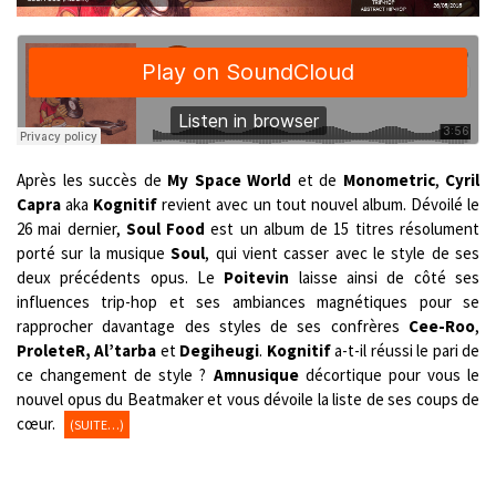
Après les succès de
My Space World
et de
Monometric
,
Cyril
Capra
aka
Kognitif
revient avec un tout nouvel album. Dévoilé le
26 mai dernier,
Soul Food
est un album de 15 titres résolument
porté sur la musique
Soul
, qui vient casser avec le style de ses
deux précédents opus. Le
Poitevin
laisse ainsi de côté ses
influences trip-hop et ses ambiances magnétiques pour se
rapprocher davantage des styles de ses confrères
Cee-Roo
,
ProleteR, Al’tarba
et
Degiheugi
.
Kognitif
a-t-il réussi le pari de
ce changement de style ?
Amnusique
décortique pour vous le
nouvel opus du Beatmaker et vous dévoile la liste de ses coups de
cœur.
(SUITE…)