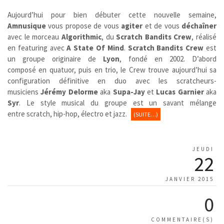
Aujourd’hui pour bien débuter cette nouvelle semaine,
Amnusique
vous propose de vous
agiter
et de vous
déchaîner
avec le morceau
Algorithmic
, du
Scratch Bandits Crew
, réalisé
en featuring avec
A State Of Mind
.
Scratch Bandits Crew
est
un groupe originaire de
Lyon
,
fondé en 2002. D’abord
composé en quatuor, puis en trio, le Crew trouve aujourd’hui sa
configuration définitive en duo avec les scratcheurs-
musiciens
Jérémy Delorme
aka
Supa-Jay
et
Lucas Garnier
aka
Syr
. Le style musical du groupe est un savant mélange
entre scratch, hip-hop, électro et jazz.
(SUITE…)
JEUDI
22
JANVIER 2015
0
COMMENTAIRE(S)