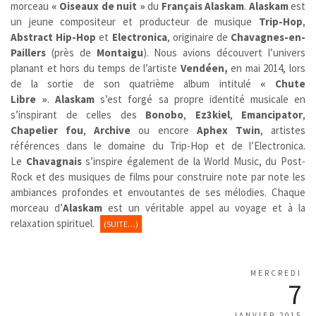
morceau
« Oiseaux de nuit »
du
Français
Alaskam
.
Alaskam
est
un jeune compositeur et producteur de musique
Trip-Hop
,
Abstract Hip-Hop
et
Electronica
, originaire de
Chavagnes-en-
Paillers
(près de
Montaigu
)
. Nous avions découvert l’univers
planant et hors du temps de l’artiste
Vendéen,
en mai 2014, lors
de la sortie de son quatrième album intitulé
« Chute
Libre »
.
Alaskam
s’est forgé sa propre identité musicale en
s’inspirant de celles des
Bonobo
,
Ez3kiel
,
Emancipator
,
Chapelier fou
,
Archive
ou encore
Aphex Twin
, artistes
références dans le domaine du Trip-Hop et de l’Electronica.
Le
Chavagnais
s’inspire également de la World Music, du Post-
Rock et des musiques de films pour construire note par note les
ambiances profondes et envoutantes de ses mélodies. Chaque
morceau d’
Alaskam
est un véritable appel au voyage et à la
relaxation spirituel.
(SUITE…)
MERCREDI
7
JANVIER 2015