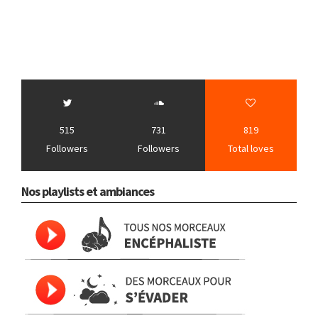
515
731
819
Followers
Followers
Total loves
Nos playlists et ambiances