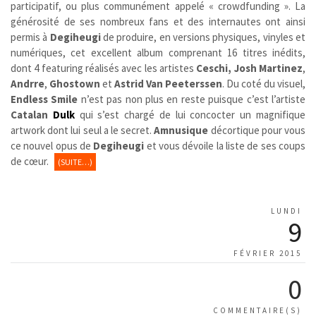
participatif, ou plus communément appelé « crowdfunding ». La
générosité de ses nombreux fans et des internautes ont ainsi
permis à
Degiheugi
de produire, en versions physiques, vinyles et
numériques, cet excellent album comprenant 16 titres inédits,
dont 4 featuring réalisés avec les artistes
Ceschi, Josh Martinez
,
Andrre
,
Ghostown
et
Astrid Van Peeterssen
. Du coté du visuel,
Endless Smile
n’est pas non plus en reste puisque c’est l’artiste
Catalan
Dulk
qui s’est chargé de lui concocter un magnifique
artwork dont lui seul a le secret.
Amnusique
décortique pour vous
ce nouvel opus de
Degiheugi
et vous dévoile la liste de ses coups
de cœur.
(SUITE…)
LUNDI
9
FÉVRIER 2015
0
COMMENTAIRE(S)