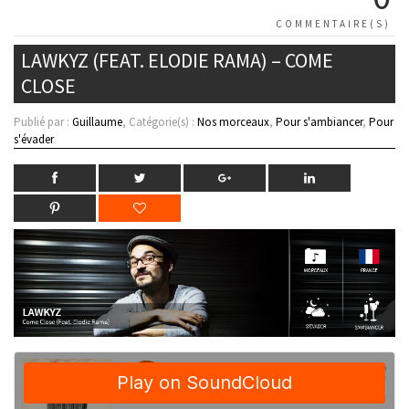
COMMENTAIRE(S)
LAWKYZ (FEAT. ELODIE RAMA) – COME
CLOSE
Publié par :
Guillaume
, Catégorie(s) :
Nos morceaux
,
Pour s'ambiancer
,
Pour
s'évader