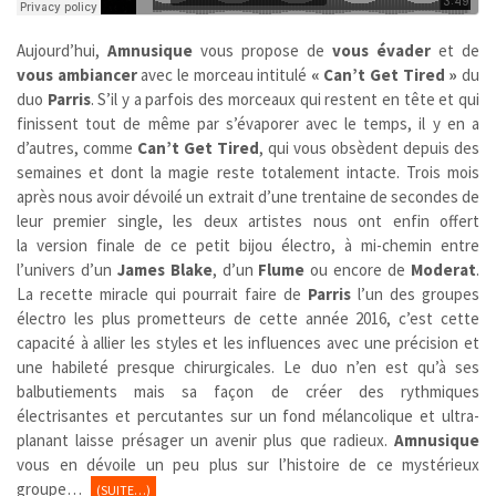
Aujourd’hui,
Amnusique
vous propose de
vous évader
et de
vous ambiancer
avec le morceau intitulé
« Can’t Get Tired »
du
duo
Parris
. S’il y a parfois des morceaux qui restent en tête et qui
finissent tout de même par s’évaporer avec le temps, il y en a
d’autres, comme
Can’t Get Tired
, qui vous obsèdent depuis des
semaines et dont la magie reste totalement intacte. Trois mois
après nous avoir dévoilé un extrait d’une trentaine de secondes de
leur premier single, les deux artistes nous ont enfin offert
la version finale de ce petit bijou électro, à mi-chemin entre
l’univers d’un
James Blake
, d’un
Flume
ou encore de
Moderat
.
La recette miracle qui pourrait faire de
Parris
l’un des groupes
électro les plus prometteurs de cette année 2016, c’est cette
capacité à allier les styles et les influences avec une précision et
une habileté presque chirurgicales. Le duo n’en est qu’à ses
balbutiements mais sa façon de créer des rythmiques
électrisantes et percutantes sur un fond mélancolique et ultra-
planant laisse présager un avenir plus que radieux.
Amnusique
vous en dévoile un peu plus sur l’histoire de ce mystérieux
groupe…
(SUITE…)