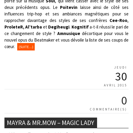
porté sur la musique
Soul
, qui vient casser avec le style de ses
deux précédents opus. Le
Poitevin
laisse ainsi de côté ses
influences trip-hop et ses ambiances magnétiques pour se
rapprocher davantage des styles de ses confrères
Cee-Roo
,
ProleteR, Al’tarba
et
Degiheugi
.
Kognitif
a-t-il réussi le pari de
ce changement de style ?
Amnusique
décortique pour vous le
nouvel opus du Beatmaker et vous dévoile la liste de ses coups de
cœur.
(SUITE…)
JEUDI
30
AVRIL 2015
0
COMMENTAIRE(S)
MAYRA & MR.MOW – MAGIC LADY