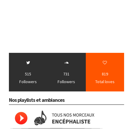
515
731
819
Followers
Followers
Total loves
Nos playlists et ambiances