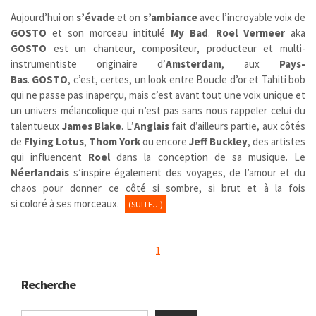
Aujourd’hui on
s’évade
et on
s’ambiance
avec l’incroyable voix de
GOSTO
et son morceau intitulé
My Bad
.
Roel Vermeer
aka
GOSTO
est un chanteur, compositeur, producteur et multi-
instrumentiste originaire d’
Amsterdam
, aux
Pays-
Bas
.
GOSTO
,
c’est, certes, un look entre Boucle d’or et Tahiti bob
qui ne passe pas inaperçu, mais c’est avant tout une voix unique et
un univers mélancolique qui n’est pas sans nous rappeler celui du
talentueux
James Blake
. L’
Anglais
fait d’ailleurs partie, aux côtés
de
Flying Lotus
,
Thom York
ou encore
Jeff Buckley
, des artistes
qui influencent
Roel
dans la conception de sa musique. Le
Néerlandais
s’inspire également des voyages, de l’amour et du
chaos pour donner ce côté si sombre, si brut et à la fois
si coloré à ses morceaux.
(SUITE…)
1
Recherche