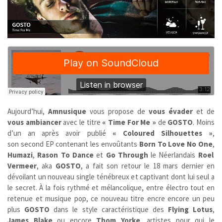
Aujourd’hui,
Amnusique
vous propose de
vous évader
et de
vous ambiancer
avec le titre
« Time For Me »
de
GOSTO
. Moins
d’un an après avoir publié
« Coloured Silhouettes »
,
son second EP contenant les envoûtants
Born To Love No One
,
Humazi
,
Rason To Dance
et
Go Through
le Néerlandais
Roel
Vermeer
, aka
GOSTO
, a fait son retour le 18 mars dernier en
dévoilant un nouveau single ténébreux et captivant dont lui seul a
le secret. À la fois rythmé et mélancolique, entre électro tout en
retenue et musique pop, ce nouveau titre encre encore un peu
plus
GOSTO
dans le style caractéristique des
Flying Lotus
,
James Blake
ou encore
Thom Yorke
, artistes pour qui le