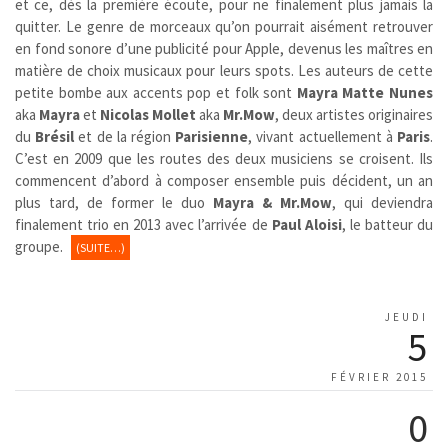
et ce, dès la première écoute, pour ne finalement plus jamais la
quitter. Le genre de morceaux qu’on pourrait aisément retrouver
en fond sonore d’une publicité pour Apple, devenus les maîtres en
matière de choix musicaux pour leurs spots. Les auteurs de cette
petite bombe aux accents pop et folk sont
Mayra Matte Nunes
aka
Mayra
et
Nicolas Mollet
aka
Mr.Mow
, deux artistes originaires
du
Brésil
et de la région
Parisienne
, vivant actuellement à
Paris
.
C’est en 2009 que les routes des deux musiciens se croisent. Ils
commencent d’abord à composer ensemble puis décident, un an
plus tard, de former le duo
Mayra & Mr.Mow
, qui deviendra
finalement trio en 2013 avec l’arrivée de
Paul Aloisi
, le batteur du
groupe.
(SUITE…)
JEUDI
5
FÉVRIER 2015
0