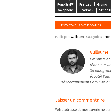
FonoGraFF
Français
Gramo
saxophone
Shadrack
Simon B
«
LE SAVIEZ-VOUS ? – THE BEATLES
Publié par :
Guillaume
, Catégorie(s) :
Nos
Guillaume
Graphiste et 
rédacteur web
Sa plus grand
écouté) l’alb
Très certainement Parov Stelar.
Laisser un commentaire
Votre adresse de messagerie ne sera