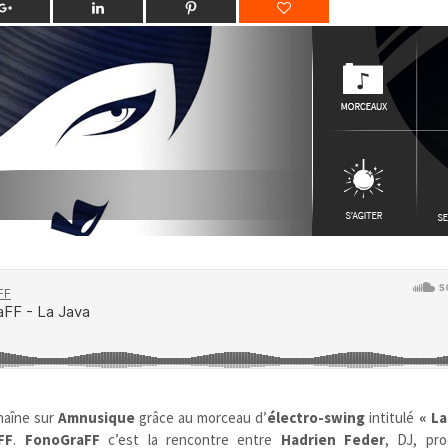
haîne sur
Amnusique
grâce au morceau d’
électro-swing
intitulé
« La
FF
.
FonoGraFF
c’est la rencontre entre
Hadrien Feder
, DJ, pr