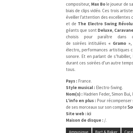
compositeur,
Max Bo
le joueur de s
biais de clips vidéo. Ces trois artis
éveiller l’attention des excellentes
et de
The Electro Swing Révolu
géants que sont
Deluxe
,
Caravane
choisis pour paraître dans 
de soirées intitulées
« Gramo »
,
électro, performances artistiques co
sonore. Et en parlant de s’habiller
durant ces soirées d’un autre temps
tous.
Pays :
France.
Style musical :
Electro-Swing.
Nom(s) :
Hadrien Feder, Simon Bui,
L’info en plus :
Pour récompenser 
de ses morceaux sur son compte
So
Site web :
ici
Maison de disque :
/.
Amnusique
Bart & Baker
Cara