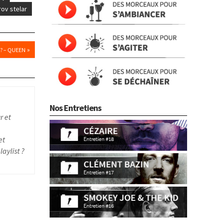
rov stelar
»
 ? – QUEEN
Nos Entretiens
r et
et
aylist ?