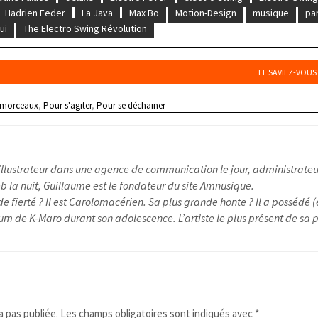
Hadrien Feder
La Java
Max Bo
Motion-Design
musique
pa
ui
The Electro Swing Révolution
LE SAVIEZ-VOUS
 morceaux
,
Pour s'agiter
,
Pour se déchainer
illustrateur dans une agence de communication le jour, administrateu
 la nuit, Guillaume est le fondateur du site Amnusique.
e fierté ? Il est Carolomacérien. Sa plus grande honte ? Il a possédé (
um de K-Maro durant son adolescence. L’artiste le plus présent de sa pl
 pas publiée.
Les champs obligatoires sont indiqués avec
*