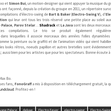
axo et
Simon Bui
, un motion-designer qui vient appuyer la musique du g
tes ont façonné, depuis la création du groupe en 2011, un répertoire survo
 compilations d’électro-swing de
Bart & Baker
(
Electro-Swing V
), d’
Ele
tion
qui leur ont tous les trois réservé une petite place au soleil au
 Palace
,
Parov Stelar
…
Shadrack
et
La Java
sont les deux morceaux 
ces compilations. Le trio se produit également régulière
 dans lesquelles il associe morceaux des années folles dynamitées
mme la peinture ou le graffiti et de l’animation vidéo qui vient habille
, les looks rétros, noeuds papillon et autres bretelles sont évidemmen
; aussi bien pour les artistes que pour les spectateurs. Bonne écoute à
 Max Bo.
ses fans,
FonoGraff
a mis à disposition en téléchargement gratuit, la qu
undcloud
. Profitez-en !
vane Palace
deluxe
Electro Fever
electro-swing
Electro-Swing