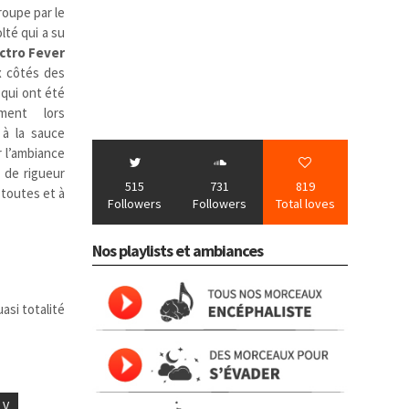
roupe par le
lté qui a su
ctro Fever
x côtés des
qui ont été
ment lors
 à la sauce
r l’ambiance
t de rigueur
515
731
819
 toutes et à
Followers
Followers
Total loves
Nos playlists et ambiances
asi totalité
 V