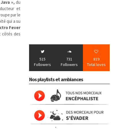
 Java »,
du
oducteur et
roupe par le
lté qui a su
ctro Fever
x côtés des
515
731
819
Followers
Followers
Total loves
Nos playlists et ambiances