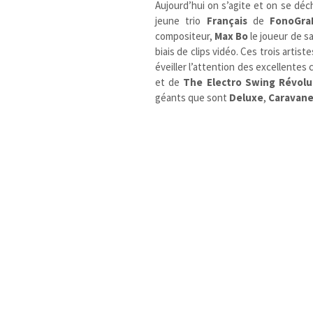
Aujourd’hui on s’agite et on se déc
jeune trio
Français
de
FonoGra
compositeur,
Max Bo
le joueur de s
biais de clips vidéo. Ces trois artis
éveiller l’attention des excellentes
et de
The Electro Swing Révolu
géants que sont
Deluxe
,
Caravane