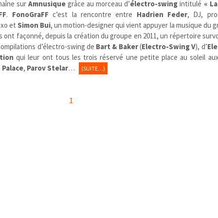
haîne sur
Amnusique
grâce au morceau d’
électro-swing
intitulé
« La
FF
.
FonoGraFF
c’est la rencontre entre
Hadrien Feder
, DJ, pr
axo et
Simon Bui
, un motion-designer qui vient appuyer la musique du g
tes ont façonné, depuis la création du groupe en 2011, un répertoire survo
 compilations d’électro-swing de
Bart & Baker
(
Electro-Swing V
), d’
Ele
tion
qui leur ont tous les trois réservé une petite place au soleil au
 Palace
,
Parov Stelar
…
(SUITE…)
1