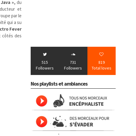
 Java »,
du
oducteur et
roupe par le
lté qui a su
ctro Fever
x côtés des
515
731
819
Followers
Followers
Total loves
Nos playlists et ambiances