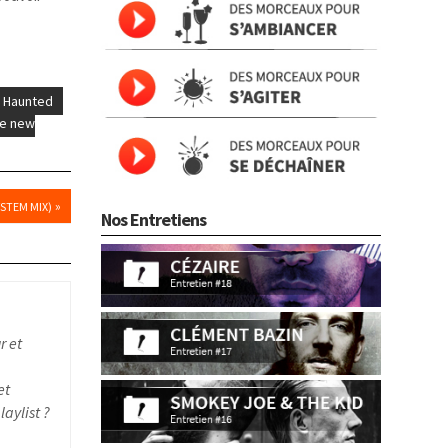
Haunted
le new
»
STEM MIX)
Nos Entretiens
r et
et
aylist ?