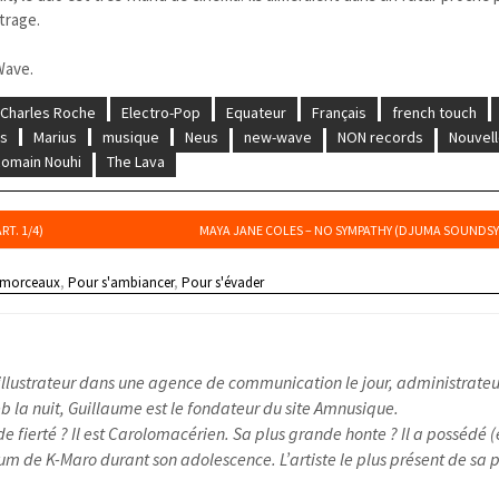
trage.
Wave.
Charles Roche
Electro-Pop
Equateur
Français
french touch
ss
Marius
musique
Neus
new-wave
NON records
Nouvel
omain Nouhi
The Lava
T. 1/4)
MAYA JANE COLES – NO SYMPATHY (DJUMA SOUNDSY
 morceaux
,
Pour s'ambiancer
,
Pour s'évader
illustrateur dans une agence de communication le jour, administrateu
 la nuit, Guillaume est le fondateur du site Amnusique.
e fierté ? Il est Carolomacérien. Sa plus grande honte ? Il a possédé (
um de K-Maro durant son adolescence. L’artiste le plus présent de sa pl