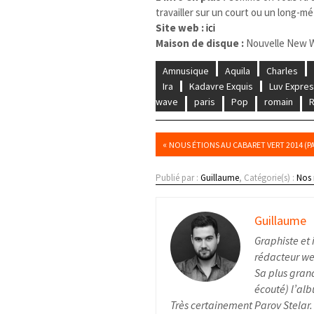
travailler sur un court ou un long-mé
Site web :
ici
Maison de disque :
Nouvelle New 
Amnusique
Aquila
Charles
Ira
Kadavre Exquis
Luv Expre
wave
paris
Pop
romain
R
«
NOUS ÉTIONS AU CABARET VERT 2014 (PAR
Publié par :
Guillaume
, Catégorie(s) :
Nos
Guillaume
Graphiste et 
rédacteur web
Sa plus grand
écouté) l’alb
Très certainement Parov Stelar.