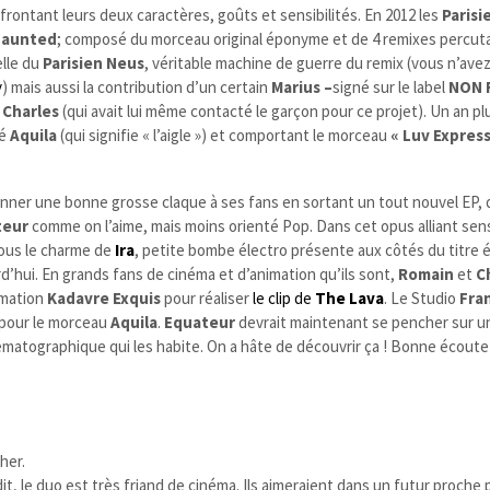
nfrontant leurs deux caractères, goûts et sensibilités.
En 2012 les
Parisi
aunted
; composé du morceau original éponyme et de 4 remixes percuta
elle du
Parisien Neus
, véritable machine de guerre du remix (vous n’ave
y
) mais aussi la contribution d’un certain
Marius –
signé sur le label
NON 
e
Charles
(qui avait lui même contacté le garçon pour ce projet). Un an plu
lé
Aquila
(qui signifie « l’aigle ») et comportant le morceau
« Luv Expres
nner une bonne grosse claque à ses fans en sortant un tout nouvel EP, 
teur
comme on l’aime, mais moins orienté Pop. Dans cet opus alliant sens
ous le charme de
Ira
, petite bombe électro présente aux côtés du titre
urd’hui. En grands fans de cinéma et d’animation qu’ils sont,
Romain
et
C
imation
Kadavre Exquis
pour réaliser
le clip de
The Lava
. Le Studio
Fra
p pour le morceau
Aquila
.
Equateur
devrait maintenant se pencher sur u
ématographique qui les habite. On a hâte de découvrir ça ! Bonne écoute
her.
t, le duo est très friand de cinéma. Ils aimeraient dans un futur proche 