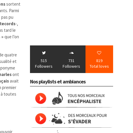
ens
sortent
nts. Parmi
z pas pu
Records
-,
s tard le
s »
que l’on
de quatre
515
731
819
ualité et
Followers
Followers
Total loves
 éponyme
harles
ont
nçais
avait
Nos playlists et ambiances
n premier
 à toutes
pouvoir