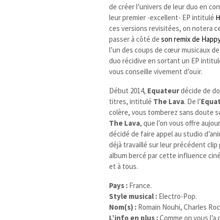
de créer l’univers de leur duo en co
leur premier -excellent- EP intitulé
H
ces versions revisitées, on notera c
passer à côté de
son remix de Happ
l’un des coups de cœur musicaux d
duo récidive en sortant un EP intitu
vous conseille vivement d’ouïr.
Début 2014,
Equateur
décide de do
titres, intitulé
The Lava
. De l’
Equa
colère, vous tomberez sans doute s
The Lava
, que l’on vous offre aujo
décidé de faire appel au studio d’an
déjà travaillé sur leur précédent cli
album bercé par cette influence cin
et à tous.
Pays :
France.
Style musical :
Electro-Pop.
Nom(s) :
Romain Nouhi, Charles Roc
L’info en plus :
Comme on vous l’a di