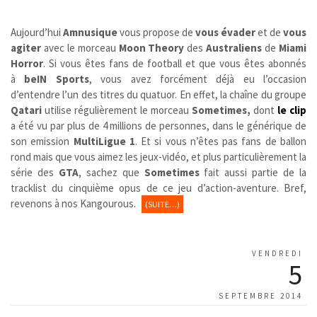
Aujourd’hui
Amnusique
vous propose de
vous évader
et de
vous
agiter
avec le morceau
Moon Theory
des
Australiens
de
Miami
Horror
. Si vous êtes fans de football et que vous êtes abonnés
à
beIN Sports
, vous avez forcément déjà eu l’occasion
d’entendre l’un des titres du quatuor. En effet, la chaîne du groupe
Qatari
utilise régulièrement le morceau
Sometimes,
dont
le clip
a été vu par plus de 4 millions de personnes, dans le générique de
son emission
MultiLigue 1
. Et si vous n’êtes pas fans de ballon
rond mais que vous aimez les jeux-vidéo, et plus particulièrement la
série des
GTA
, sachez que
Sometimes
fait aussi partie de la
tracklist du cinquième opus de ce jeu d’action-aventure. Bref,
revenons à nos Kangourous.
(SUITE…)
VENDREDI
5
SEPTEMBRE 2014