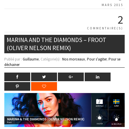
MARS 2015
2
COMMENTAIRE(S)
MARINA AND THE DIAMONDS – FROOT
(OLIVER NELSON REMIX)
Publié par :
Guillaume
, Catégorie(s) :
Nos morceaux
,
Pour s'agiter
,
Pour se
déchainer