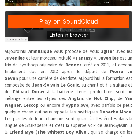
Aujourd’hui
Amnusique
vous propose de vous
agiter
avec les
Juveniles
et leur morceau intitulé
« Fantasy »
.
Juveniles
est un
trio de synthpop originaire de
Rennes
, créé en 2011, et devenu
finalement duo en 2013 après le départ de
Pierre Le
Seven
pour une carrière de dentiste. Aujourd’hui la formation est
composée de
Jean-Sylvain Le Gouic
, au chant et à la guitare et
de
Thibaut Doray
à la batterie. Leurs productions sont un
mélange entre les styles des
Anglais
de
Hot Chip
, de
Yan
Wagner, Lescop
ou encore
d’
Hypnolove
, avec parfois ce petit
quelque chose qui nous rappelle les mythiques
Depeche Mode
.
Les paroles de leurs chansons sont quant à elles écrites dans la
langue de Shakspeare et c’est la superbe voix de Jean-Sylvain, à
la
Erlend Øye
(
The Whitest Boy Alive
), qui se charge de les