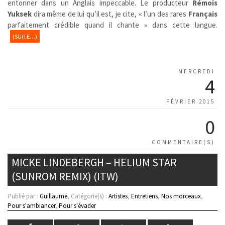
entonner dans un Anglais impeccable. Le producteur
Rémois
Yuksek
dira même de lui qu’il est, je cite, « l’un des rares
Français
parfaitement crédible quand il chante » dans cette langue.
(SUITE…)
MERCREDI
4
FÉVRIER 2015
0
COMMENTAIRE(S)
MICKE LINDEBERGH – HELIUM STAR
(SUNROM REMIX) (ITW)
Publié par :
Guillaume
, Catégorie(s) :
Artistes
,
Entretiens
,
Nos morceaux
,
Pour s'ambiancer
,
Pour s'évader