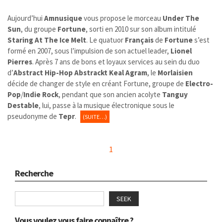
Aujourd’hui
Amnusique
vous propose le morceau
Under The
Sun
, du groupe
Fortune
, sorti en 2010 sur son album intitulé
Staring At The Ice Melt
. Le quatuor
Français
de
Fortune
s’est
formé en 2007, sous l’impulsion de son actuel leader,
Lionel
Pierres
. Après 7 ans de bons et loyaux services au sein du duo
d’
Abstract
Hip-Hop Abstrackt Keal Agram
, le
Morlaisien
décide de changer de style en créant Fortune, groupe de
Electro-
Pop
/
Indie Rock
, pendant que son ancien acolyte
Tanguy
Destable
, lui, passe à la musique électronique sous le
pseudonyme de
Tepr
.
(SUITE…)
1
Recherche
SEEK
Vous voulez vous faire connaître ?