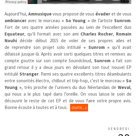
Aujourd’hui,
Amnusique
vous propose de vous
évader
et de vous
ambiancer
avec le morceau
« So Young »
de l’artiste
Sunrom
.
Fort de ses quatre années passées au sein de l’excellent duo
Equateur
, qu’il formait avec son ami
Charles Rocher
,
Romain
Nouhi
décide début 2015 de voler de ses propres ailes et
de reprendre son projet solo intitulé
« Sunrom »
qu’il avait
délaissé jusque-là. Après avoir sorti quelques titres et remixes au
compte goutte sur son compte Soundcloud,
Sunrom
a fait son
grand retour il y a deux jours en dévoilant son tout nouvel EP
intitulé
Stranger
. Parmi ses quatre excellents titres déambulants
entre sonorités électro, chillout et trip-hop, c’est le morceau
« So
Young »
, très proche de l’univers du duo Néerlandais de
Weval
,
qui nous a le plus tapé dans l’oreille. On vous laisse le soin de
découvrir le reste de cet EP et de vous faire votre propre avis.
Bonne écoute à toutes et à tous.
(SUITE…)
VENDREDI