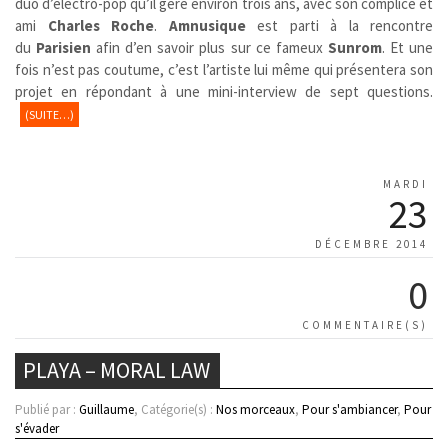
duo d’électro-pop
qu’il gère environ trois ans, avec son complice et
ami
Charles Roche
.
Amnusique
est parti à la rencontre
du
Parisien
afin d’en savoir plus sur ce fameux
Sunrom
. Et une
fois n’est pas coutume, c’est l’artiste lui même qui présentera son
projet en répondant à une mini-interview de sept questions.
(SUITE…)
MARDI
23
DÉCEMBRE 2014
0
COMMENTAIRE(S)
PLAYA – MORAL LAW
Publié par :
Guillaume
, Catégorie(s) :
Nos morceaux
,
Pour s'ambiancer
,
Pour
s'évader