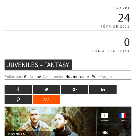
MARDI
24
FÉVRIER 2015
0
COMMENTAIRE(S)
JUVENILES – FANTASY
Publié par :
Guillaume
, Catégorie(s) :
Nos morceaux
,
Pour s'agiter