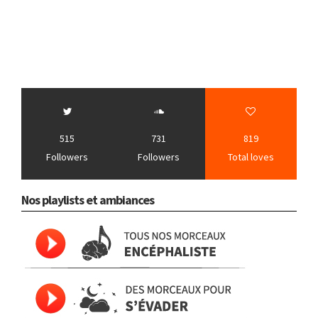
515
731
819
Followers
Followers
Total loves
Nos playlists et ambiances