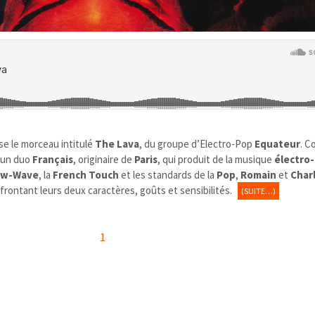
e le morceau intitulé
The Lava
, du groupe d’Electro-Pop
Equateur
. 
 un duo
Français
, originaire de
Paris
, qui produit de la musique
électro
w-Wave
, la
French Touch
et les standards de la
Pop
,
Romain
et
Char
nfrontant leurs deux caractères, goûts et sensibilités.
(SUITE…)
1