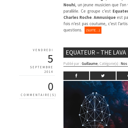
Nouhi
, un jeune musicien que l’on
parallèle. Ce groupe c’est
Equate
Charles Roche
.
Amnusique
est pa
fois n’est pas coutume, c’est l’art
questions.
(SUITE…)
VENDREDI
EQUATEUR – THE LAVA
5
Publié par :
Guillaume
, Catégorie(s) :
Nos
SEPTEMBRE
2014
0
COMMENTAIRE(S)