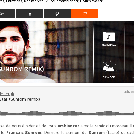
tes
,
Entretiens
,
Nos morceaux
,
Pour s'ambiancer
,
Pour s'évader
se de vous évader et de vous
ambiancer
avec le remix du morceau
He
r le
Français
Sunrom
. Derrière le surnom de
Sunrom
(facile)
se cac