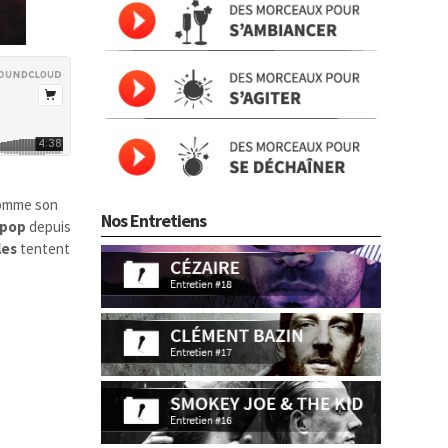
Comme son
Nos Entretiens
-pop
depuis
les
tentent