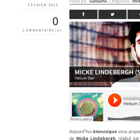
Publié par :
Guillaume
, Catégorie(s) :
Artis
FÉVRIER 2015
0
COMMENTAIRE(S)
Aujourd’hui
Amnusique
vous propo
de
Micke Lindebergh
, réalisé pa