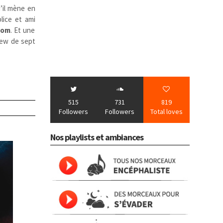
’il mène en
lice et ami
rom
. Et une
view de sept
515
731
819
Followers
Followers
Total loves
Nos playlists et ambiances