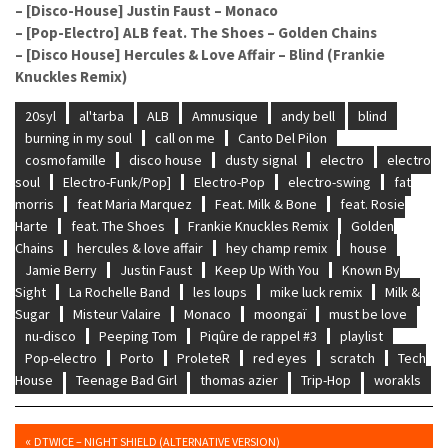
– [Disco-House] Justin Faust – Monaco
– [Pop-Electro] ALB feat. The Shoes – Golden Chains
– [Disco House] Hercules & Love Affair – Blind (Frankie
Knuckles Remix)
20syl
al'tarba
ALB
Amnusique
andy bell
blind
burning in my soul
call on me
Canto Del Pilon
cosmofamille
disco house
dusty signal
electro
electro
soul
Electro-Funk/Pop]
Electro-Pop
electro-swing
fat
morris
feat Maria Marquez
Feat. Milk & Bone
feat. Rosie
Harte
feat. The Shoes
Frankie Knuckles Remix
Golden
Chains
hercules & love affair
hey champ remix
house
Jamie Berry
Justin Faust
Keep Up With You
Known By
Sight
La Rochelle Band
les loups
mike luck remix
Milk &
Sugar
Misteur Valaire
Monaco
moongaï
must be love
nu-disco
Peeping Tom
Piqûre de rappel #3
playlist
Pop-electro
Porto
ProleteR
red eyes
scratch
Tech
House
Teenage Bad Girl
thomas azier
Trip-Hop
worakls
«
DTWICE – NIGHT SHIELD (ALTERNATIVE VERSION)