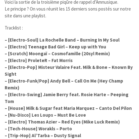
Voici la sortie de la troisième piqûre de rappel d’Amnusique.
Le principe ? On vous réunit les 15 derniers sons postés sur notre
site dans une playlist.
Tracklist :
– [Electro-Soul] La Rochelle Band – Burning In My Soul
– [Electro] Teenage Bad Girl – Keep up with You
– [Scratch] Moongaï – Cosmofamille (20syl Remix)
– [Electro] ProleteR – Fat Morris
– [Electro-Pop] Misteur Valaire Feat. Milk & Bone – Known By
Sight
– [Electro-Funk/Pop] Andy Bell – Call On Me (Hey Champ
Remix)
– [Electro-Swing] Jamie Berry feat. Rosie Harte – Peeping
Tom
– [House] Milk & Sugar feat Maria Marquez – Canto Del Pilon
– [Nu-Disco] Les Loups – Must Be Love
– [Electro] Thomas Azier – Red Eyes (Mike Luck Remix)
– [Tech-House] Worakls – Porto
– [Trip-Hop] Al’Tarba – Dusty Signal