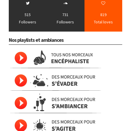
515
731
819
Followers
Followers
Total loves
Nos playlists et ambiances