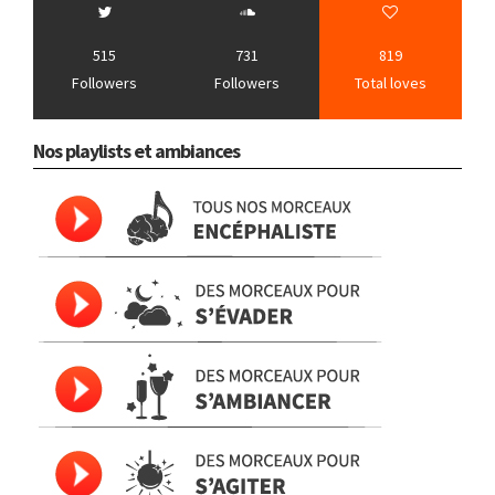
515
731
819
Followers
Followers
Total loves
Nos playlists et ambiances