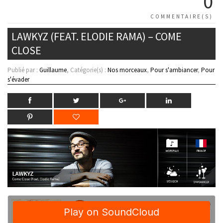
0
COMMENTAIRE(S)
LAWKYZ (FEAT. ELODIE RAMA) – COME
CLOSE
Publié par :
Guillaume
, Catégorie(s) :
Nos morceaux
,
Pour s'ambiancer
,
Pour
s'évader