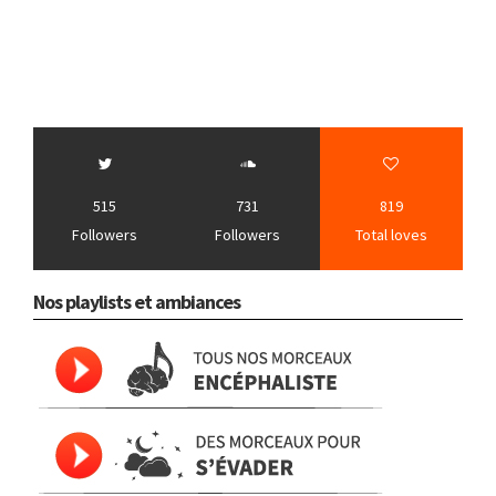
515
731
819
Followers
Followers
Total loves
Nos playlists et ambiances