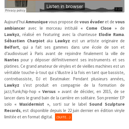
Aujourd’hui
Amnusique
vous propose de
vous évader
et de
vous
ambiancer
avec le morceau intitulé
« Come Close »
de
Lawkyz
, réalisé en featuring avec la chanteuse
Elodie Rama
.
Sébastien Charpiot
aka
Lawkyz
est un artiste originaire de
Belfort
, qui a fait ses gammes dans une école de son et
d’audiovisuel à Paris avant de rejoindre finalement la ville de
Nantes
pour y déposer définitivement ses instruments et ses
platines. Ce grand amateur de vinyles et de vieilles machines est un
véritable touche-à-tout qui s’illustre à la fois en tant que bassiste,
contrebassiste, DJ et Beatmaker. Pendant plusieurs années,
Lawkyz
s’est produit en compagnie de la formation de
jazz/funk/hip-hop
« Versus »
avant de décider, en 2015, de se
lancer dans le grand bain de la carrière en solitaire. Son premier EP
solo
« Waxidermist »
, sorti sur le label
Sound Sculpture
Records
, est disponible depuis le 22 juin dernier en édition vinyle
limitée et en format digital.
(SUITE…)