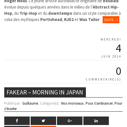
Roger Molls
. Ce jeune artiste autodidacte originaire de
Roubaix
évolue depuis quelques années dans le milieu de l’
Abstract Hip-
Hop
, du
Trip-Hop
et du
downtempo
dans un style comparable à
celui des mythiques
Portishead
,
RJD2
et
Wax Tailor
.
(SUITE…)
MERCREDI
4
JUIN 2014
0
COMMENTAIRE(S)
FAKEAR – MORNING IN JAPAN
Publié par :
Guillaume
, Catégorie(s) :
Nos morceaux
,
Pour s'ambiancer
,
Pour
s'évader