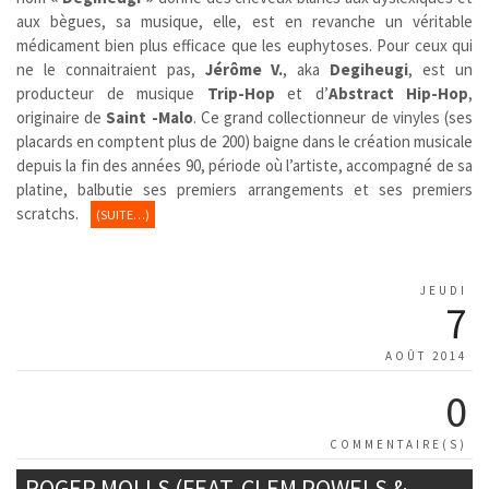
aux bègues, sa musique, elle, est en revanche un véritable
médicament bien plus efficace que les euphytoses. Pour ceux qui
ne le connaitraient pas,
Jérôme V.
, aka
Degiheugi
, est un
producteur de musique
Trip-Hop
et d’
Abstract
Hip-Hop
,
originaire de
Saint -Malo
. Ce grand collectionneur de vinyles (ses
placards en comptent plus de 200) baigne dans le création musicale
depuis la fin des années 90, période où l’artiste, accompagné de sa
platine, balbutie ses premiers arrangements et ses premiers
scratchs.
(SUITE…)
JEUDI
7
AOÛT 2014
0
COMMENTAIRE(S)
ROGER MOLLS (FEAT. CLEM POWELS &