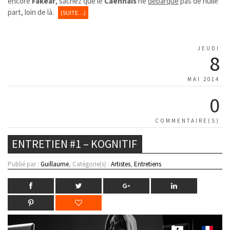
encore
Fakear
, sachez que le
Caennais
ne
débarque
pas de nulle
part, loin de là.
(SUITE…)
JEUDI
8
MAI 2014
0
COMMENTAIRE(S)
ENTRETIEN #1 – KOGNITIF
Publié par :
Guillaume
, Catégorie(s) :
Artistes
,
Entretiens