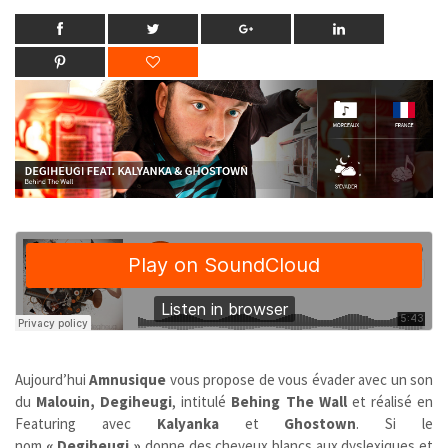
Aujourd’hui
Amnusique
vous propose de vous évader avec un son
du
Malouin, Degiheugi
, intitulé
Behing The Wall
et réalisé en
Featuring avec
Kalyanka
et
Ghostown
.
Si le
nom
« Degiheugi »
donne des cheveux blancs aux dyslexiques et