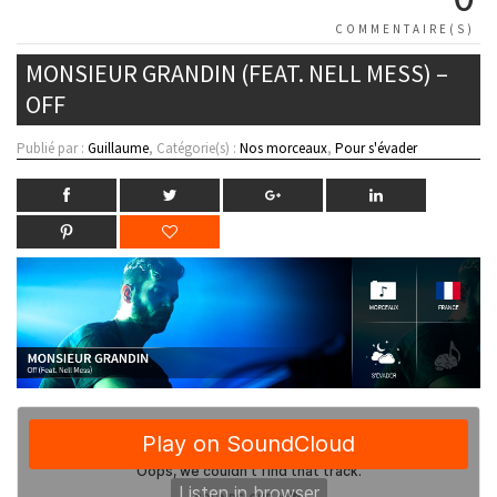
COMMENTAIRE(S)
MONSIEUR GRANDIN (FEAT. NELL MESS) –
OFF
Publié par :
Guillaume
, Catégorie(s) :
Nos morceaux
,
Pour s'évader