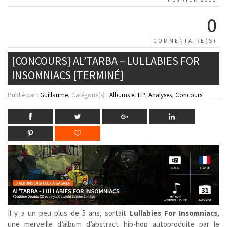
0
COMMENTAIRE(S)
[CONCOURS] AL’TARBA – LULLABIES FOR
INSOMNIACS [TERMINÉ]
Publié par :
Guillaume
, Catégorie(s) :
Albums et EP
,
Analyses
,
Concours
Il y a un peu plus de 5 ans, sortait
Lullabies For Insomniacs
,
une merveille d’album d’abstract hip-hop autoproduite par le