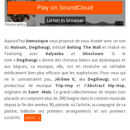
Aujourd’hui
Amnusique
vous propose de vous évader avec un son
du
Malouin, Degiheugi
, intitulé
Behing The Wall
et réalisé en
Featuring avec
Kalyanka
et
Ghostown
.
Si le
nom
« Degiheugi »
donne des cheveux blancs aux dyslexiques et
aux bègues, sa musique, elle, est en revanche un véritable
médicament bien plus efficace que les euphytoses. Pour ceux qui
ne le connaitraient pas,
Jérôme V.
, aka
Degiheugi
, est un
producteur de musique
Trip-Hop
et d’
Abstract
Hip-Hop
,
originaire de
Saint -Malo
. Ce grand collectionneur de vinyles (ses
placards en comptent plus de 200) baigne dans le création musicale
depuis la fin des années 90, période où l’artiste, accompagné de sa
platine, balbutie ses premiers arrangements et ses premiers
scratchs.
(SUITE…)