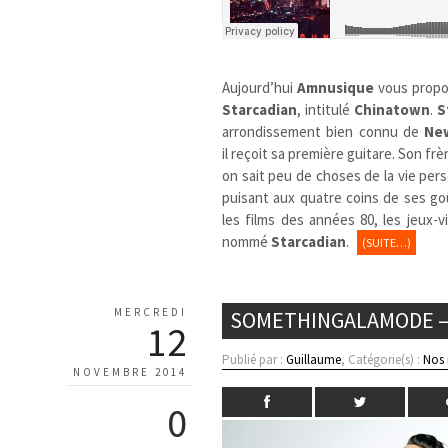
Aujourd’hui
Amnusique
vous propo
Starcadian
, intitulé
Chinatown
.
S
arrondissement bien connu de
Ne
il reçoit sa première guitare. Son frè
on sait peu de choses de la vie perso
puisant aux quatre coins de ses goû
les films des années 80, les jeux
nommé
Starcadian
.
(SUITE…)
MERCREDI
SOMETHINGALAMODE – 
12
Publié par :
Guillaume
, Catégorie(s) :
Nos
NOVEMBRE 2014
0