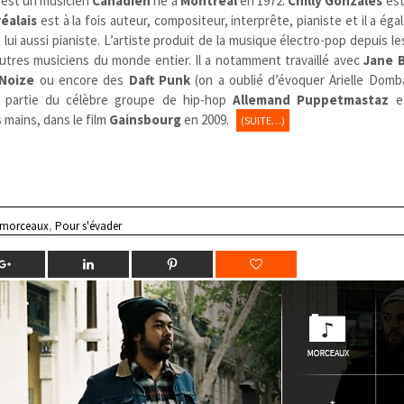
est un musicien
Canadien
né à
Montréal
en 1972.
Chilly Gonzales
est
éalais
est à la fois auteur, compositeur, interprête, pianiste et il a ég
 lui aussi pianiste. L’artiste produit de la musique électro-pop depuis l
autres musiciens du monde entier. Il a notamment travaillé avec
Jane B
Noize
ou encore des
Daft Punk
(on a oublié d’évoquer Arielle Domba
 partie du célèbre groupe de hip-hop
Allemand
Puppetmastaz
e
 mains, dans le film
Gainsbourg
en 2009.
(SUITE…)
 morceaux
,
Pour s'évader