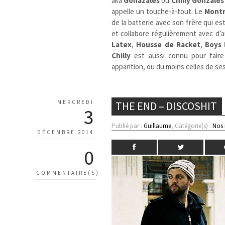
aka
Gonazales
ou
Chilly Gonzales
appelle un touche-à-tout. Le
Montr
de la batterie avec son frère qui est
et collabore régulièrement avec d’
Latex
,
Housse de Racket
,
Boys 
Chilly
est aussi connu pour faire
apparition, ou du moins celles de ses
MERCREDI
THE END – DISCOSHIT
3
Publié par :
Guillaume
, Catégorie(s) :
Nos
DÉCEMBRE 2014
0
COMMENTAIRE(S)