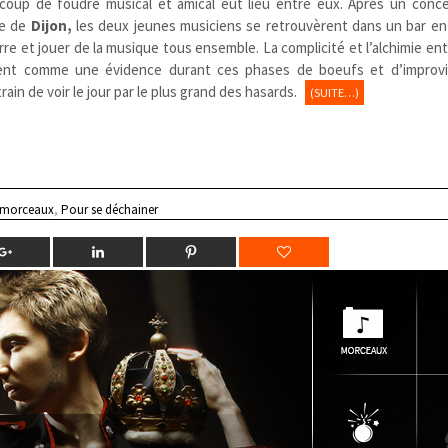
coup de foudre musical et amical eut lieu entre eux. Après un conc
re de
Dijon,
les deux
jeunes
musiciens se retrouvèrent
dans un bar
en
re et jouer de la musique tous ensemble. La complicité et l’alchimie en
ment comme une évidence durant ces phases de boeufs et d’improvi
rain de voir le jour par le plus grand des hasards.
(SUITE…)
 morceaux
,
Pour se déchainer