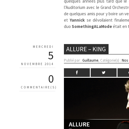
quelques années plus tard que le 
l’Auditorium avec le Grand Orchest
de quelques amis pour y boire un ver
et
Yannick
se dévoilaient finale
duo
SomethingALaMode
était en t
MERCREDI
ALLURE – KING
5
Publié par :
Guillaume
, Catégorie(s) :
Nos
NOVEMBRE 2014
0
COMMENTAIRE(S)