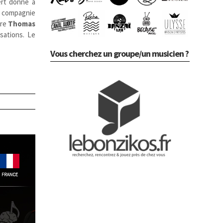
ert donné à
 compagnie
tre
Thomas
sations. Le
Vous cherchez un groupe/un musicien ?