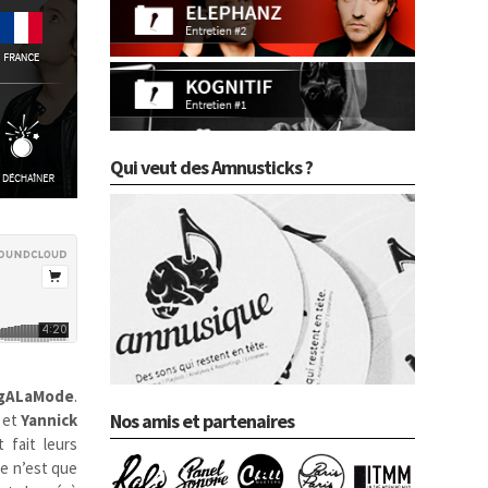
Qui veut des Amnusticks ?
gALaMode
.
Nos amis et partenaires
et
Yannick
 fait leurs
Ce n’est que