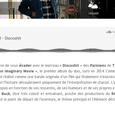
se de vous
évader
avec le morceau
« Discoshit »
des
Parisiens
de
T
An Imaginary Movie »
, le premier album du duo, sorti en 2014. Co
té réalisé comme une bande originale d’un film qui finalement n’exister
 et l’histoire découleraient uniquement de l’interprétation de chacun. L’
ynopsis en fonction de ses ressentis, de ses humeurs et de ses propres 
e
Buck
, titre très coloré et entrainant, proche des productions du
R
fut le point de départ de l’aventure, le thème principal et l’élément dé