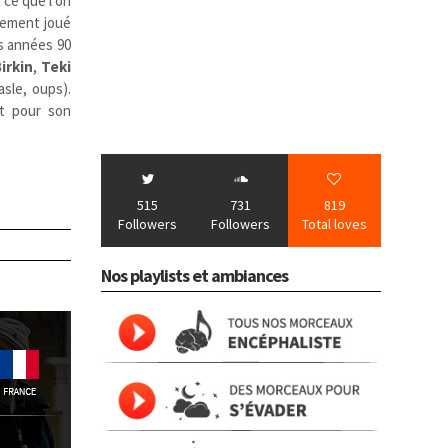
 ce que l’on
alement joué
es années 90
irkin
,
Teki
sle, oups).
t pour son
515
731
819
Followers
Followers
Total loves
Nos playlists et ambiances