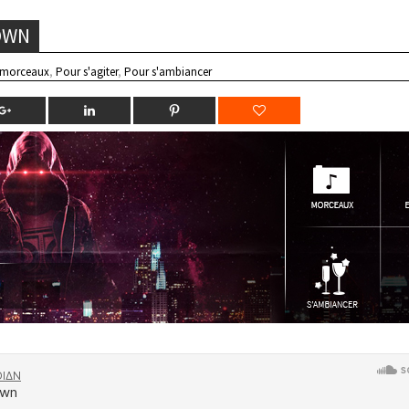
OWN
 morceaux
,
Pour s'agiter
,
Pour s'ambiancer