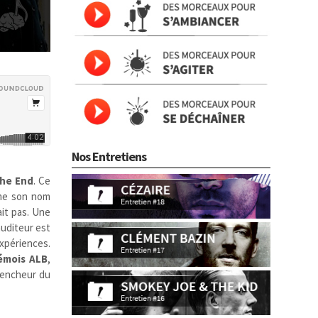
Nos Entretiens
he End
.
Ce
mme son nom
ait pas. Une
auditeur est
expériences.
émois
ALB
,
clencheur du