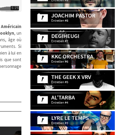
e
Américain
rooklyn
, un
ans, âge où
struments. Si
ien à lui en
is que sont
/personnage