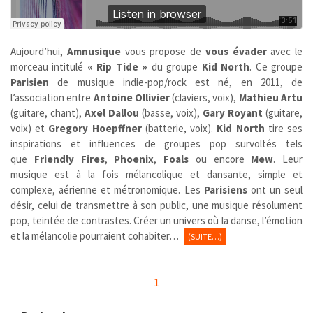
Aujourd’hui,
Amnusique
vous propose de
vous évader
avec le
morceau intitulé
« Rip Tide »
du groupe
Kid North
. Ce groupe
Parisien
de musique indie-pop/rock est né, en 2011, de
l’association entre
Antoine Ollivier
(claviers, voix),
Mathieu Artu
(guitare, chant),
Axel Dallou
(basse, voix),
Gary Royant
(guitare,
voix) et
Gregory Hoepffner
(batterie, voix).
Kid North
tire ses
inspirations et influences de groupes pop survoltés tels
que
Friendly Fires
,
Phoenix
,
Foals
ou encore
Mew
. Leur
musique est à la fois mélancolique et dansante, simple et
complexe, aérienne et métronomique. Les
Parisiens
ont un seul
désir, celui de transmettre à son public, une musique résolument
pop, teintée de contrastes. Créer un univers où la danse, l’émotion
et la mélancolie pourraient cohabiter…
(SUITE…)
1