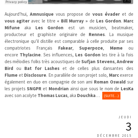
Aujourd’hui,
Amnusique
vous propose de
vous évader
et de
vous agiter
avec le titre
« Bill Murray »
de
Les Gordon
.
Marc
Mifune
aka
Les Gordon
est un musicien, beatmaker,
producteur et graphiste originaire de
Rennes
. La musique
électronique qu’il distille est comparable à celle produite par ses
compatriotes Français
Fakear
,
Superpoze
,
Møme
ou
encore
Thylacine
. Ses influences,
Les Gordon
les tire à la fois
des mélodies folks très acoustiques de
Sufjan Stevens
,
Andrew
Bird
ou
Bat for Lashes
et de celles plus dansantes des
Flume
et
Disclosure
.
En parallèle de son projet solo,
Marc
exerce
également en duo en compagnie de son ami
Roman Oswald
sur
les projets
SNGPR
et
Mondrian
ainsi que sous le nom de
LesKa
avec son acolyte
Thomas Lucas
, aka
Douchka
…
(SUITE…)
JEUDI
3
DÉCEMBRE 2015