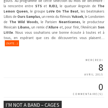
goûts. Au programme de cette sélection du mois de décembre :
la rencontre entre
STS
et
RJD2
, le quatuor Angevin de
The
Lemon Queen
, le groupe
LoVe On The Beat
, les beatmakers
Lillois de
Ours Samplus
, un remix du Rémois
Yuksek
, le Londonien
de
The Wild Woods
, le Parisien
Neanticønes
, le producteur
Mexicain
Libano,
un remix d’
Allure
et, pour finir, l’Américain
Son
Little
. Nous vous souhaitons une bonne écoute à toutes et à
tous, en espérant que ces dix découvertes vous plaisent…
(SUITE…)
MERCREDI
8
AVRIL 2015
0
COMMENTAIRE(S)
I’M NOT A BAND – CAGES