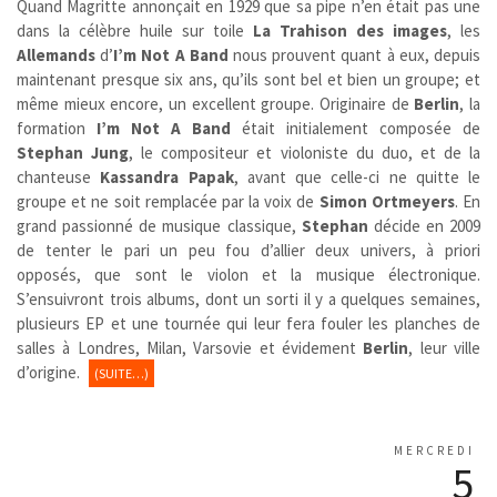
Quand Magritte annonçait en 1929 que sa pipe n’en était pas une
dans la célèbre huile sur toile
La Trahison des images
, les
Allemands
d’
I’m Not A Band
nous prouvent quant à eux, depuis
maintenant presque six ans, qu’ils sont bel et bien un groupe; et
même mieux encore, un excellent groupe. Originaire de
Berlin
, la
formation
I’m Not A Band
était initialement composée de
Stephan Jung
, le compositeur et violoniste du duo, et de la
chanteuse
Kassandra Papak
, avant que celle-ci ne quitte le
groupe et ne soit remplacée par la voix de
Simon
Ortmeyers
. En
grand passionné de musique classique,
Stephan
décide en 2009
de tenter le pari un peu fou d’allier deux univers, à priori
opposés, que sont le violon et la musique électronique.
S’ensuivront trois albums, dont un sorti il y a quelques semaines,
plusieurs EP et une tournée qui leur fera fouler les planches de
salles à Londres, Milan, Varsovie et évidement
Berlin
, leur ville
d’origine.
(SUITE…)
MERCREDI
5