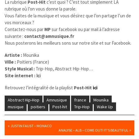
La rubrique
Post-Hit
c’est quoi ? C’est tout simplement LA
rubrique où l’on vous donne la parole.
Vous faites de la musique et vous désirez que l’on partage l’un de
vos morceaux ?
Contactez-nous par
MP
sur facebook ou par mail à l’adresse
suivante :
contact@amnusique.fr
Nous posterons les meilleurs sons sur notre site et sur Facebook.
Artiste :
Mounika
Ville :
Poitiers (France)
Style Musical :
Trip-Hop, Abstract Hip-Hop…
Site internet :
Ici
Retrouvez l’intégralité de la playlist
Post-Hit
ici
Abstract Hip-Hop
Amnusique
france
Mounika
musique
poitiers
Post-hit
Trip-Hop
Wake Up
«
JUSTIN FAUST – MONACO
»
ANALYSE – ALB – COME OUT! IT’S BEAUTIFUL