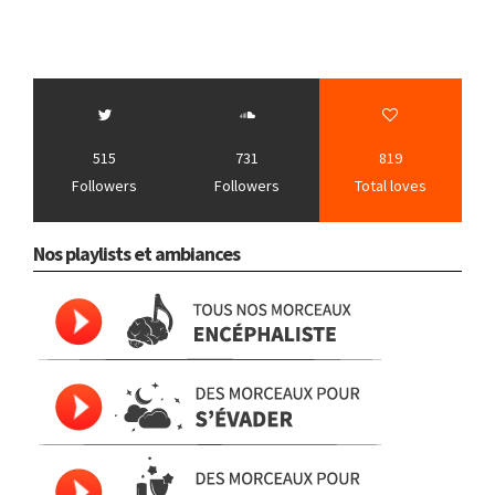
515
731
819
Followers
Followers
Total loves
Nos playlists et ambiances