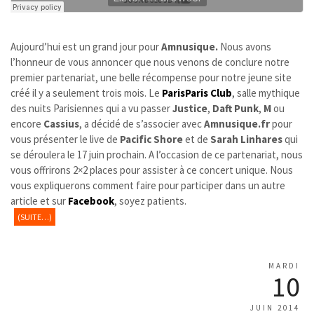
Aujourd’hui est un grand jour pour
Amnusique.
Nous avons
l’honneur de vous annoncer que nous venons de conclure notre
premier partenariat, une belle récompense pour notre jeune site
créé il y a seulement trois mois. Le
ParisParis Club
, salle mythique
des nuits Parisiennes qui a vu passer
Justice
,
Daft Punk
,
M
ou
encore
Cassius
, a décidé de s’associer avec
Amnusique.fr
pour
vous présenter le live de
Pacific Shore
et de
Sarah Linhares
qui
se déroulera le 17 juin prochain. A l’occasion de ce partenariat, nous
vous offrirons 2×2 places pour assister à ce concert unique. Nous
vous expliquerons comment faire pour participer dans un autre
article et sur
Facebook
, soyez patients.
(SUITE…)
MARDI
10
JUIN 2014