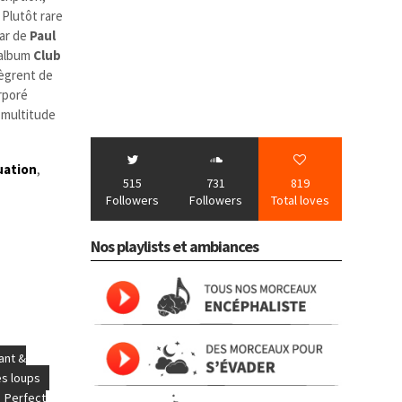
. Plutôt rare
star de
Paul
 album
Club
ègrent de
rporé
 multitude
uation
,
515
731
819
Followers
Followers
Total loves
Nos playlists et ambiances
ant &
es loups
Perfect