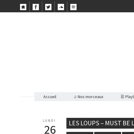
Accueil
♫ Nos morceaux
☰ Playl
LUNDI
LES LOUPS – MUST BE 
26