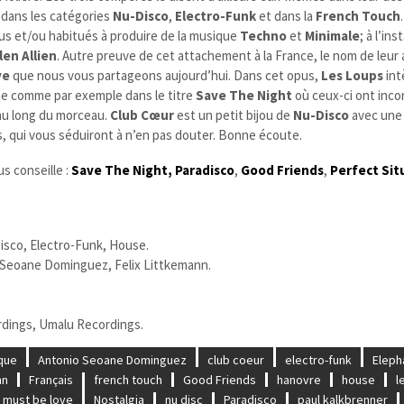
 dans les catégories
Nu-Disco
,
Electro-Funk
et dans la
French Touch
s et/ou habitués à produire de la musique
Techno
et
Minimale
; à l’in
len Allien
. Autre preuve de cet attachement à la France, le nom de leur
ve
que nous vous partageons aujourd’hui. Dans cet opus,
Les Loups
int
e comme par exemple dans le titre
Save The Night
où ceux-ci ont inco
au long du morceau.
Club Cœur
est un petit bijou de
Nu-Disco
avec une
s, qui vous séduiront à n’en pas douter. Bonne écoute.
s conseille :
Save The Night,
Paradisco
,
Good Friends
,
Perfect Sit
sco, Electro-Funk, House.
 Seoane Dominguez, Felix Littkemann.
dings, Umalu Recordings.
que
Antonio Seoane Dominguez
club coeur
electro-funk
Eleph
nn
Français
french touch
Good Friends
hanovre
house
l
must be love
Nostalgia
nu disc
Paradisco
paul kalkbrenner