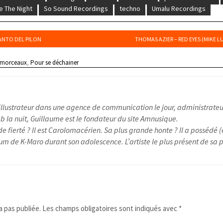
e The Night
So Sound Recordings
techno
Umalu Recordings
CANTO DEL PILON
THOMAS AZIER – RED EYES (MIKE L
 morceaux
,
Pour se déchainer
illustrateur dans une agence de communication le jour, administrateu
 la nuit, Guillaume est le fondateur du site Amnusique.
e fierté ? Il est Carolomacérien. Sa plus grande honte ? Il a possédé (
um de K-Maro durant son adolescence. L’artiste le plus présent de sa pl
 pas publiée.
Les champs obligatoires sont indiqués avec
*