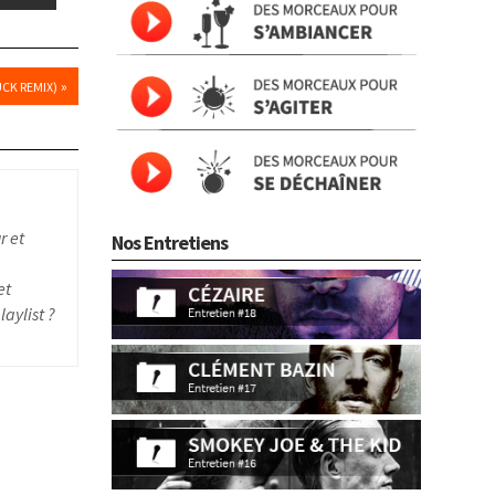
»
UCK REMIX)
r et
Nos Entretiens
et
aylist ?