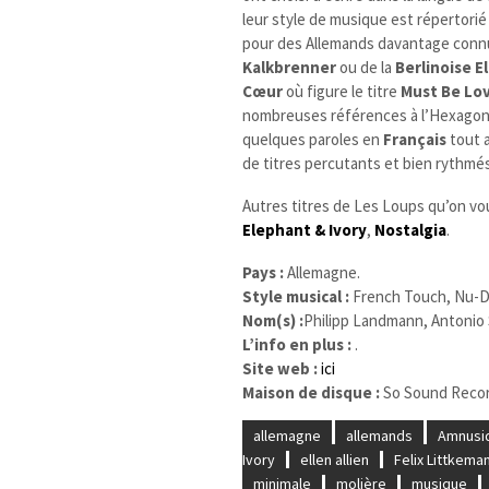
leur style de musique est répertorié
pour des Allemands davantage connu
Kalkbrenner
ou de la
Berlinoise El
Cœur
où figure le titre
Must Be Lo
nombreuses références à l’Hexagon
quelques paroles en
Français
tout 
de titres percutants et bien rythmé
Autres titres de Les Loups qu’on vou
Elephant & Ivory
,
Nostalgia
.
Pays :
Allemagne.
Style musical :
French Touch, Nu-Di
Nom(s) :
Philipp Landmann, Antonio
L’info en plus :
.
Site web :
ici
Maison de disque :
So Sound Recor
allemagne
allemands
Amnusi
Ivory
ellen allien
Felix Littkema
minimale
molière
musique