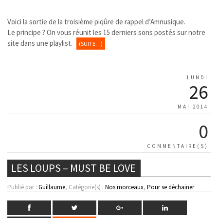
Voici la sortie de la troisième piqûre de rappel d’Amnusique.
Le principe ? On vous réunit les 15 derniers sons postés sur notre
site dans une playlist.
(SUITE…)
LUNDI
26
MAI 2014
0
COMMENTAIRE(S)
LES LOUPS – MUST BE LOVE
Publié par :
Guillaume
, Catégorie(s) :
Nos morceaux
,
Pour se déchainer