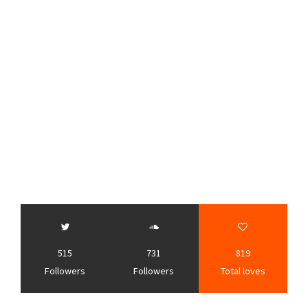
515
731
819
Followers
Followers
Total loves