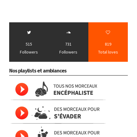
515
731
819
Followers
Followers
Total loves
Nos playlists et ambiances