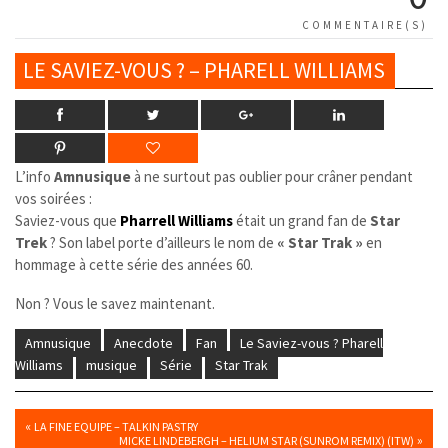
COMMENTAIRE(S)
LE SAVIEZ-VOUS ? – PHARELL WILLIAMS
L’info
Amnusique
à ne surtout pas oublier pour crâner pendant
vos soirées :
Saviez-vous que
Pharrell Williams
était un grand fan de
Star
Trek
? Son label porte d’ailleurs le nom de
« Star Trak »
en
hommage à cette série des années 60.
Non ? Vous le savez maintenant.
Amnusique
Anecdote
Fan
Le Saviez-vous ? Pharell
Williams
musique
Série
Star Trak
«
LA FINE EQUIPE – TALKIN PASTRY
»
MICKE LINDEBERGH – HELIUM STAR (SUNROM REMIX) (ITW)