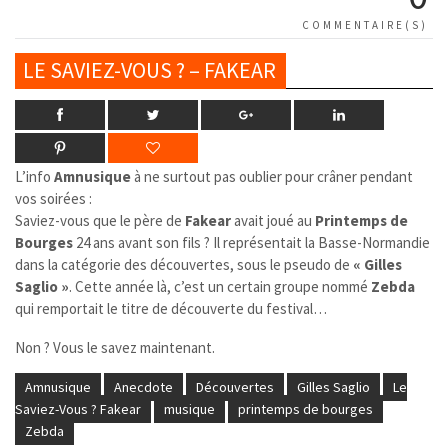
COMMENTAIRE(S)
LE SAVIEZ-VOUS ? – FAKEAR
L’info
Amnusique
à ne surtout pas oublier pour crâner pendant
vos soirées :
Saviez-vous que le père de
Fakear
avait joué au
Printemps de
Bourges
24 ans avant son fils ? Il représentait la Basse-Normandie
dans la catégorie des découvertes, sous le pseudo de
« Gilles
Saglio »
. Cette année là, c’est un certain groupe nommé
Zebda
qui remportait le titre de découverte du festival…
Non ? Vous le savez maintenant.
Amnusique
Anecdote
Découvertes
Gilles Saglio
Le
Saviez-Vous ? Fakear
musique
printemps de bourges
Zebda