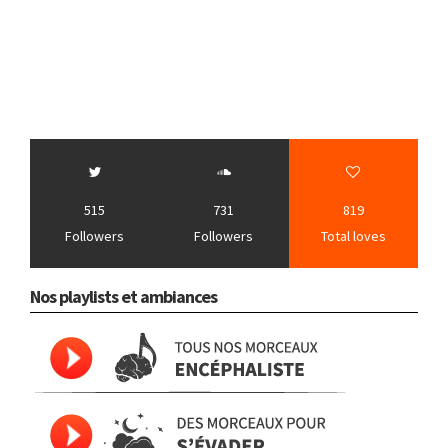
515
731
819
Followers
Followers
Total loves
Nos playlists et ambiances