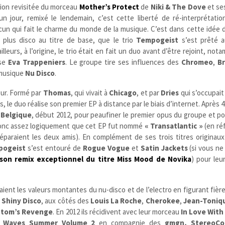
rsion revisitée du morceau
Mother’s Protect
de
Niki & The Dove
et se
n jour, remixé le lendemain, c’est cette liberté de ré-interprétatio
un qui fait le charme du monde de la musique. C’est dans cette idée 
 plus disco au titre de base, que le trio
Tempogeist
s’est prêté a
ailleurs, à l’origine, le trio était en fait un duo avant d’être rejoint, n
use
Eva Trappeniers
. Le groupe tire ses influences des
Chromeo
,
B
 musique
Nu Disco
.
jour. Formé par
Thomas
, qui vivait à
Chicago
, et par
Dries
qui s’occupait 
s, le duo réalise son premier EP à distance par le biais d’internet. Après 
n
Belgique
, début 2012, pour peaufiner le premier opus du groupe et pou
t donc assez logiquement que cet EP fut nommé
« Transatlantic »
(en ré
séparaient les deux amis). En complément de ses trois titres originaux
pogeist
s’est entouré de
Rogue Vogue
et
Satin Jackets
(si vous ne
son remix exceptionnel du titre Miss Mood de Novika
) pour leu
ient les valeurs montantes du nu-disco et de l’electro en figurant fièr
Shiny Disco
, aux côtés des
Louis La Roche
,
Cherokee
,
Jean-Toniq
tom’s Revenge
. En 2012 ils récidivent avec leur morceau
In Love With
 Waves Summer Volume 2
en compagnie
des
gmgn, StereoC