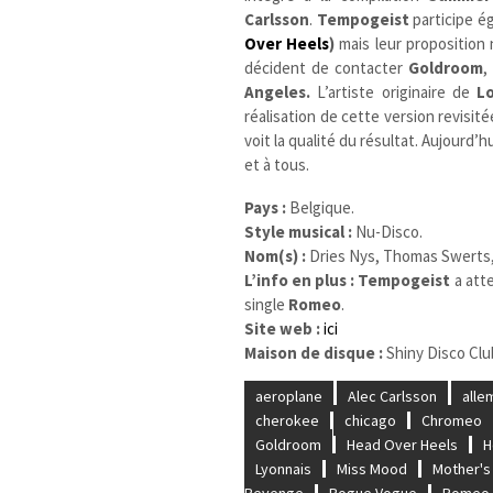
Carlsson
.
Tempogeist
participe é
Over Heels
)
mais leur proposition 
décident de contacter
Goldroom
,
Angeles.
L’artiste originaire de
Lo
réalisation de cette version revisité
voit la qualité du résultat. Aujourd’hui
et à tous.
Pays :
Belgique.
Style musical :
Nu-Disco.
Nom(s) :
Dries Nys, Thomas Swerts,
L’info en plus : Tempogeist
a atte
single
Romeo
.
Site web :
ici
Maison de disque :
Shiny Disco Clu
aeroplane
Alec Carlsson
alle
cherokee
chicago
Chromeo
Goldroom
Head Over Heels
H
Lyonnais
Miss Mood
Mother's
Revenge
Rogue Vogue
Romeo