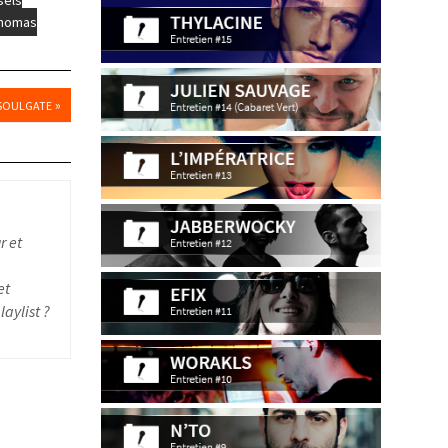
homas
»
 SOULGATE
r et
et
aylist ?