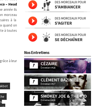
oco – Head
e année ils
 son morceau
saires à la
eux quand on
te à toutes
Nos Entretiens
grâce à leur
akbot
che
's
sels