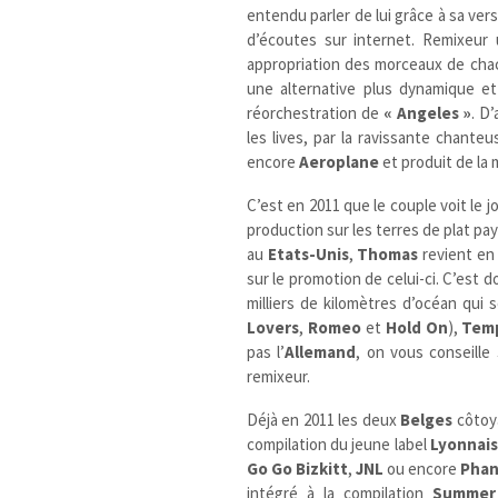
entendu parler de lui grâce à sa ve
d’écoutes sur internet. Remixeur u
appropriation des morceaux de chac
une alternative plus dynamique et
réorchestration de
« Angeles »
. D’
les lives, par la ravissante chante
encore
Aeroplane
et produit de la
C’est en 2011 que le couple voit le 
production sur les terres de plat pay
au
Etats-Unis
,
Thomas
revient e
sur le promotion de celui-ci. C’es
milliers de kilomètres d’océan qui 
Lovers
,
Romeo
et
Hold On
),
Tem
pas l’
Allemand
, on vous conseille
remixeur.
Déjà en 2011 les deux
Belges
côtoya
compilation du jeune label
Lyonnais
Go Go Bizkitt
,
JNL
ou encore
Phan
intégré à la compilation
Summer