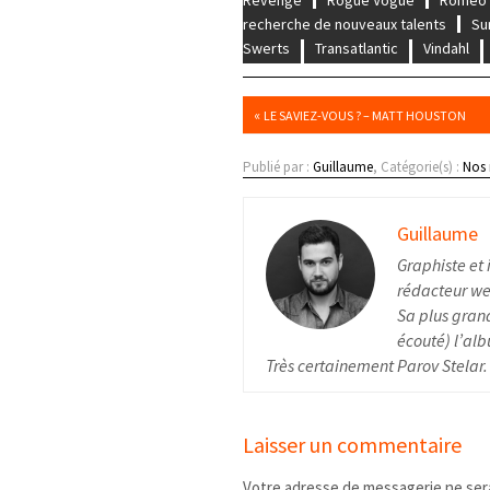
recherche de nouveaux talents
Su
Swerts
Transatlantic
Vindahl
«
LE SAVIEZ-VOUS ? – MATT HOUSTON
Publié par :
Guillaume
, Catégorie(s) :
Nos
Guillaume
Graphiste et 
rédacteur web
Sa plus grand
écouté) l’alb
Très certainement Parov Stelar.
Laisser un commentaire
Votre adresse de messagerie ne sera