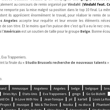
galement au concours de remix organisé par
Vindahl
(
Vindahl feat. C
ne remporte pas la mise malgré sa position dans le top 10 final.
La mêm
 dont ils apprécient énormément le travail, pour réaliser le remix de
s Angeles
accepte leur requête et leur envoie les éléments néces
e de son titre. Et le moins que l’on puisse dire c’est qu’il a eu le nez cr
 l’
Américain
est un soutien de taille pour le groupe
Belge
. Bonne écou
 Eva Trappeniers.
int la finale du
« Studio Brussels recherche de nouveaux talents »
b.
mand
Amnusique
Angeleno
Angeles
belge
belgique
bre
Dries Nys
Etats-Unis
Eva Trappeniers
gmgn
Go Go Bizkitt
old On
In Love With You
Jean-Tonique
jnl
kartell
Louis La Ro
 Project
musique
Niki & The Dove
Novika
nu disco
Phantom
s'agiter
Satin Jackets
Shiny Disco
StereoCool
Studio Brus