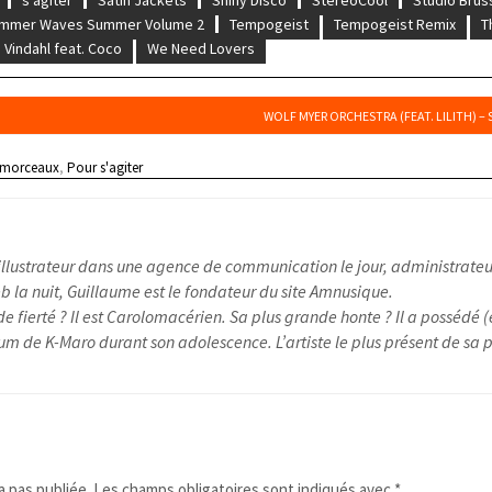
mmer Waves Summer Volume 2
Tempogeist
Tempogeist Remix
T
Vindahl feat. Coco
We Need Lovers
WOLF MYER ORCHESTRA (FEAT. LILITH) –
 morceaux
,
Pour s'agiter
illustrateur dans une agence de communication le jour, administrateu
 la nuit, Guillaume est le fondateur du site Amnusique.
e fierté ? Il est Carolomacérien. Sa plus grande honte ? Il a possédé (
um de K-Maro durant son adolescence. L’artiste le plus présent de sa pl
 pas publiée.
Les champs obligatoires sont indiqués avec
*