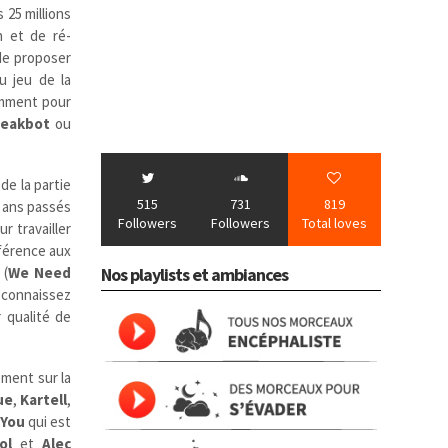
s 25 millions
n et de ré-
de proposer
u jeu de la
otamment pour
reakbot
ou
de la partie
515
731
819
4 ans passés
Followers
Followers
Total loves
r travailler
férence aux
 (
We Need
Nos playlists et ambiances
 connaissez
r qualité de
ement sur la
ue
,
Kartell
,
 You
qui est
ool
et
Alec