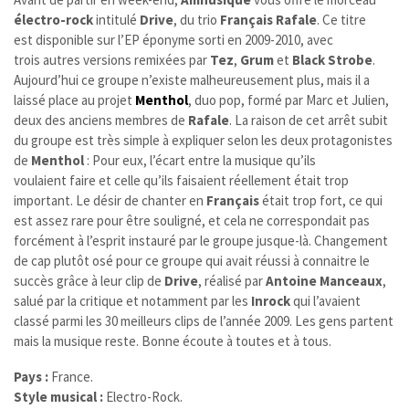
électro-rock
intitulé
Drive
, du trio
Français Rafale
. Ce titre
est disponible sur l’EP éponyme sorti en 2009-2010, avec
trois autres versions remixées par
Tez
,
Grum
et
Black Strobe
.
Aujourd’hui ce groupe n’existe malheureusement plus, mais il a
laissé place au projet
Menthol
, duo pop, formé par Marc et Julien,
deux des anciens membres de
Rafale
.
La raison de cet arrêt subit
du groupe est très simple à expliquer selon les deux protagonistes
de
Menthol
: Pour eux, l’écart entre la musique qu’ils
voulaient faire et celle qu’ils faisaient réellement était trop
important. Le désir de chanter en
Français
était trop fort, ce qui
est assez rare pour être souligné, et cela ne correspondait pas
forcément à l’esprit instauré par le groupe jusque-là. Changement
de cap plutôt osé pour ce groupe qui avait réussi à connaitre le
succès grâce à leur clip de
Drive
, réalisé par
Antoine Manceaux
,
salué par la critique et notamment par les
Inrock
qui l’avaient
classé parmi les 30 meilleurs clips de l’année 2009. Les gens partent
mais la musique reste. Bonne écoute à toutes et à tous.
Pays :
France.
Style musical :
Electro-Rock.