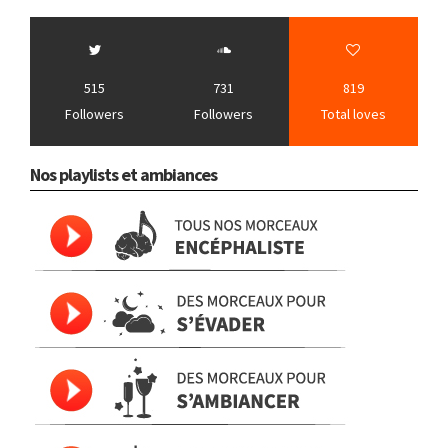
515
731
819
Followers
Followers
Total loves
Nos playlists et ambiances