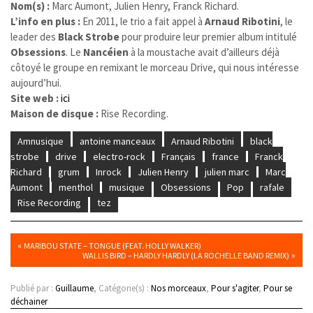
Nom(s) :
Marc Aumont, Julien Henry, Franck Richard
.
L’info en plus :
En 2011, le trio a fait appel à
Arnaud Ribotini
, le
leader des
Black Strobe
pour produire leur premier album intitulé
Obsessions
. Le
Nancéien
à la moustache avait d’ailleurs déjà
côtoyé le groupe en remixant le morceau Drive, qui nous intéresse
aujourd’hui.
Site web :
ici
Maison de disque :
Rise Recording.
Amnusique
antoine manceaux
Arnaud Ribotini
black
strobe
drive
electro-rock
Français
france
Franck
Richard
grum
Inrock
Julien Henry
julien marc
Marc
Aumont
menthol
musique
Obsessions
Pop
rafale
Rise Recording
tez
«
MARIBOU STATE – TONGUE (FEAT. HOLLY WALKER)
»
WALLIS BIRD – HARDLY HARDLY (LA ROCHELLE BAND REMIX)
Publié par :
Guillaume
, Catégorie(s) :
Nos morceaux
,
Pour s'agiter
,
Pour se
déchainer